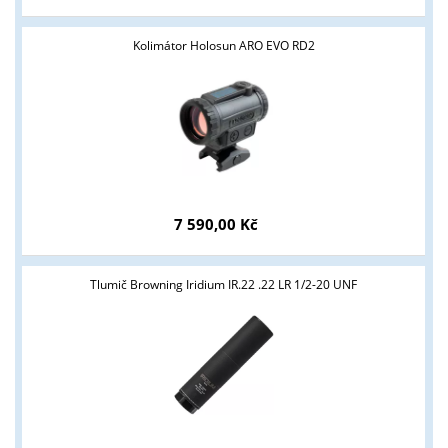
Kolimátor Holosun ARO EVO RD2
7 590,00 Kč
Tlumič Browning Iridium IR.22 .22 LR 1/2-20 UNF
Tyto stránky jsou určeny pouze odborné veřejnosti od 18 let a
podnikatelům v oblasti zbraně a střelivo. Splňujete tyto
podmínky?
ANO
NE