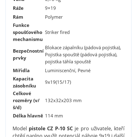
Ráže
9×19
Rám
Polymer
Funkce
spoušťového
Striker fired
mechanismu
Blokace zápalníku (pádová pojistka),
Bezpečnostní
Pojistka spouště (pádová pojistka),
prvky
pojistka táhla spouště
Mířidla
Luminiscenční, Pevné
Kapacita
9x19(15/17)
zásobníku
Celkové
rozměry (v/
132x32x203 mm
š/d)
Délka hlavně
114 mm
Model
pistole CZ P-10 SC
je pro uživatele, kteří
chtějí naplno využít potenciál náboje 9x19 i další