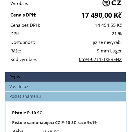
Výrobce:
17 490,00 Kč
Cena s DPH:
Cena bez DPH:
14 454,55 Kč
DPH:
21 %
Dostupnost:
již se nevyrábí
Ráže:
9 mm Luger
Kód výrobce:
0594-0711-TXFBEHX
Popis
Váš dotaz
Poslat známénu
Pistole P-10 SC
Pistole samonabíjecí CZ P-10 SC ráže 9x19
Váha
0,78 Kg