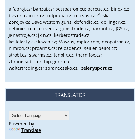
alfaproj.cz;
banzai.cz;
bestpatron.eu;
beretta.cz;
binox.cz;
bvs.cz;
cairocz.cz; cidpraha.cz; colosus.cz; Česká
Zbrojovka; Dave western guns; defendia.cz; dellinger.cz;
detonics.com; elovec.cz; guns-trade.cz; harrant.cz; JGS.cz;
JKnastroje.cz; jk-n.cz; kerberostrade.cz;
kostelecky.cz;
kozap.cz; Mayzus;
mpicz.com; neopatron.cz;
nimrod.cz; proarms.cz; reloader.cz; sellier-bellot.cz;
strobl.cz;
stvarms.cz; tenolix.cz; thermfox.cz;
zbrane.subrt.cz;
top-guns.eu;
waltertrading.cz; zbraneesako.cz;
zelenysport.cz
TRANSLATOR
Powered by
Translate