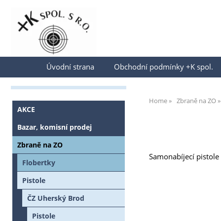
Přihlásit se
Úvodní strana
Obchodní podmínky +K spol.
Home
Zbraně na ZO
AKCE
Bazar, komisní prodej
Zbraně na ZO
Samonabíjecí pistole
Flobertky
Pistole
ČZ Uherský Brod
Pistole