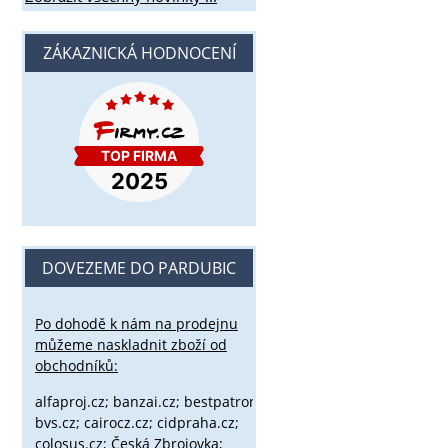
ZÁKAZNICKÁ HODNOCENÍ
DOVEZEME DO PARDUBIC
Po dohodě k nám na prodejnu
můžeme naskladnit zboží od
obchodníků:
alfaproj.cz;
banzai.cz;
bestpatron.eu;
beretta.cz;
binox.cz;
bvs.cz;
cairocz.cz; cidpraha.cz;
colosus.cz; Česká Zbrojovka;