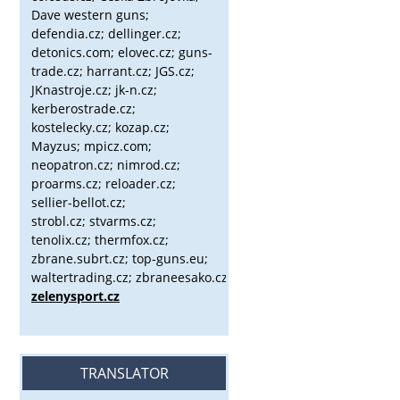
Dave western guns;
defendia.cz; dellinger.cz;
detonics.com; elovec.cz; guns-
trade.cz; harrant.cz; JGS.cz;
JKnastroje.cz; jk-n.cz;
kerberostrade.cz;
kostelecky.cz;
kozap.cz;
Mayzus;
mpicz.com;
neopatron.cz; nimrod.cz;
proarms.cz; reloader.cz;
sellier-bellot.cz;
strobl.cz;
stvarms.cz;
tenolix.cz; thermfox.cz;
zbrane.subrt.cz;
top-guns.eu;
waltertrading.cz; zbraneesako.cz;
zelenysport.cz
TRANSLATOR