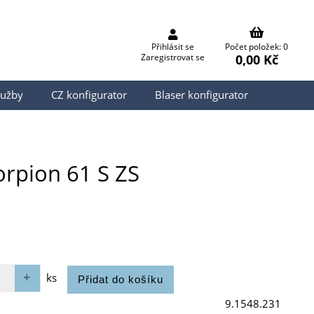
Přihlásit se
Počet položek: 0
0,00 Kč
Zaregistrovat se
lužby
CZ konfigurator
Blaser konfigurator
orpion 61 S ZS
ks
9.1548.231