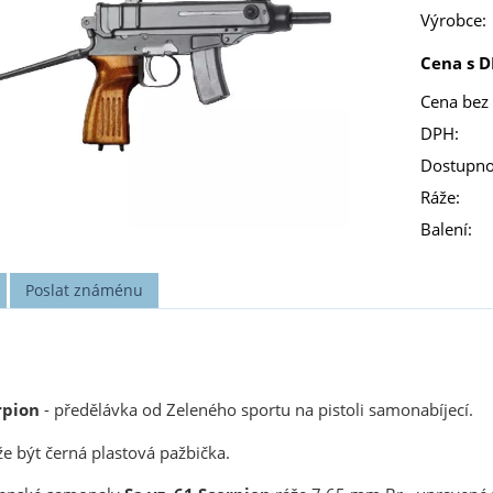
Výrobce:
Cena s D
Cena bez
DPH:
Dostupno
Ráže:
Balení:
Poslat známénu
rpion
- předělávka od Zeleného sportu na pistoli samonabíjecí.
že být černá plastová pažbička.