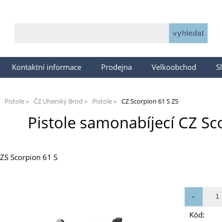
Kontaktní informace
Prodejna
Velkoobchod
S
Pistole
ČZ Uherský Brod
Pistole
CZ Scorpion 61 S ZS
Pistole samonabíjecí CZ Sc
 ZS Scorpion 61 S
Kód: