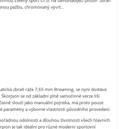
rmou Zelený sport s.r.o. na samonabíjecí pistoli- zbraň
lopnou pažbu, chromovaný vývrt. .
atická zbraň ráže 7,65 mm Browning, se nyní dostává
korpion se od základní plně samočinné verze liší
časně slouží jako manuální pojistka, má proto pouze
cké parametry a výborné vlastnosti původního provedení.
řádnou odolností a dlouhou životností všech hlavních
rpion je tak ideální pro různé moderní sportovní