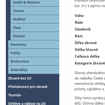
Původní českoslo
Smith & Wesson
kat. A-I, k jejímu 
Taurus
Váha
Walther
Ráže
Tisas
Zásobník
Rám
Ostatní
Šířka zbraně
Revolvery
Délka hlavně
Pušky
Celková délka
Brokovnice
Kategorie zbraně
Malorážky
Slavný uherskobr
do nabídky České z
Zbraně bez ZO
nemožností střelby
Příslušenství pro zbraně
polohy zajištěno a
Tlumiče
Díky tomu vyniká 
dílů. Účinná dálka
Střelivo a náboje na ZO