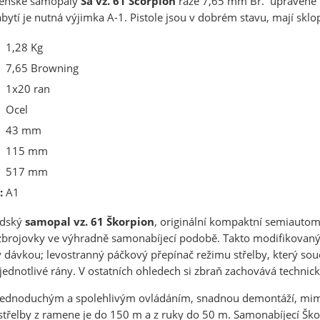
venské samopaly
Sa vz. 61
Scorpion
ráže 7,65 mm Br. upravené fi
nabytí je nutná výjimka A-1. Pistole jsou v dobrém stavu, mají sk
1,28 Kg
7,65 Browning
1x20 ran
Ocel
43 mm
115 mm
517 mm
:
A1
odský
samopal vz. 61 Škorpion
, originální kompaktní semiautom
brojovky ve výhradně samonabíjecí podobě. Takto modifikovaný Š
 dávkou; levostranný páčkový přepínač režimu střelby, který sou
 jednotlivé rány. V ostatních ohledech si zbraň zachovává techni
jednoduchým a spolehlivým ovládáním, snadnou demontáží, mimo
 střelby z ramene je do 150 m a z ruky do 50 m. Samonabíjecí Ško