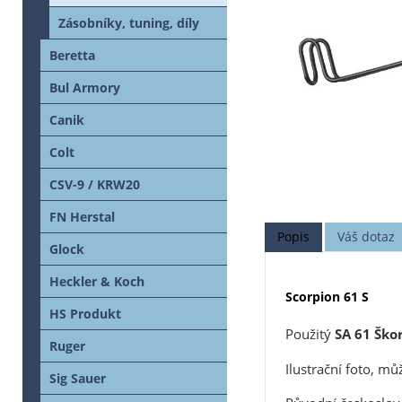
Zásobníky, tuning, díly
Beretta
Bul Armory
Canik
Colt
CSV-9 / KRW20
FN Herstal
Popis
Váš dotaz
Glock
Heckler & Koch
Scorpion 61 S
HS Produkt
Použitý
SA 61 Ško
Ruger
Ilustrační foto, mů
Sig Sauer