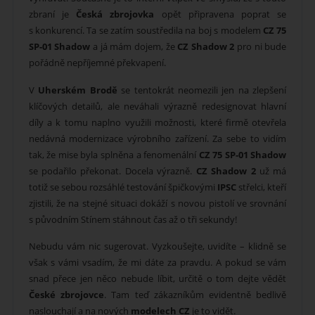
zbraní je
Česká zbrojovka
opět připravena poprat se
s konkurencí. Ta se zatím soustředila na boj s modelem
CZ 75
SP-01 Shadow
a já mám dojem, že
CZ Shadow 2
pro ni bude
pořádně nepříjemné překvapení.
V
Uherském Brodě
se tentokrát neomezili jen na zlepšení
klíčových detailů, ale neváhali výrazně redesignovat hlavní
díly a k tomu naplno využili možnosti, které firmě otevřela
nedávná modernizace výrobního zařízení. Za sebe to vidím
tak, že mise byla splněna a fenomenální
CZ 75 SP-01 Shadow
se podařilo překonat. Docela výrazně.
CZ Shadow 2
už má
totiž se sebou rozsáhlé testování špičkovými
IPSC
střelci, kteří
zjistili, že na stejné situaci dokáží s novou pistolí ve srovnání
s původním Stínem stáhnout čas až o tři sekundy!
Nebudu vám nic sugerovat. Vyzkoušejte, uvidíte – klidně se
však s vámi vsadím, že mi dáte za pravdu. A pokud se vám
snad přece jen něco nebude líbit, určitě o tom dejte vědět
České zbrojovce
. Tam teď zákazníkům evidentně bedlivě
naslouchají a na nových
modelech CZ
je to vidět.