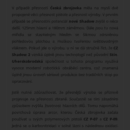
V případě přesnosti
Česká zbrojovka
měla na mysli dvě
propojené věci: přesnost pistole a přesnost výroby. V prvním
případě se přesnostní potenciál
nové Shadow
zvýšil o něco
delší, 125mm hlavní a 180mm záměrnou. Dále jsou tu nová
mířidla se stavitelným hledím se šikmou zdrsněnou
pohledovou plochou a muškou tvořenou světlovodným
vláknem. Pokud jde o výrobu, u ní se dá stručně říct, že
CZ
Shadow 2
vzniká úplně jinou technologií než původní
Stín
.
Uherskobrodská
společnost u tohoto programu využívá
vysoce moderní robotická obráběcí centra, což znamená
úplně jinou úroveň sériové produkce bez tradičních stop po
opracování.
Jistě nutné zdůrazňovat, že přesnější výroba se příznivě
projevuje na přesnosti zbraně. Současně se tím zásadním
způsobem zvýšila životnost hlavních dílů. Tomu napomáhá
povrchová úprava arcor, kterou Česká zbrojovka začala
používat u svých polymerových pistolí
CZ P-07
a
CZ P-09
.
Jedná se o karbonitridaci v solné lázni s následnou oxidací.