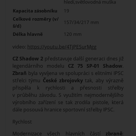
hledí,světlovodná muška
Kapacita zásobníku
19
Celkové rozměry (v/
157/34/217 mm
š/d)
Délka hlavně
120 mm
video:
https://youtu.be/4TjPESurMgg
CZ Shadow 2
představuje další generaci dnes již
legendárního modelu
CZ 75 SP-01 Shadow
.
Zbraň
byla vyvíjena ve spolupráci s elitními IPSC
střelci týmu
České zbrojovky
tak, aby výrazně
přispěla k rychlosti a přesnosti střelby
v průběhu závodu. S využitím nejmodernějšího
výrobního zařízení se tak zrodila pistole, která
dále posouvá hranice sportovní střelby IPSC.
Rychlost
Modernizace všech hlavních částí
zbraně
: