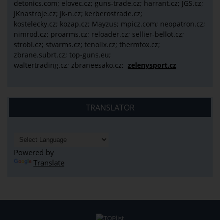
detonics.com; elovec.cz; guns-trade.cz; harrant.cz; JGS.cz;
JKnastroje.cz; jk-n.cz; kerberostrade.cz;
kostelecky.cz;
kozap.cz; Mayzus;
mpicz.com; neopatron.cz;
nimrod.cz; proarms.cz; reloader.cz; sellier-bellot.cz;
strobl.cz;
stvarms.cz; tenolix.cz; thermfox.cz;
zbrane.subrt.cz;
top-guns.eu;
waltertrading.cz; zbraneesako.cz;
zelenysport.cz
TRANSLATOR
Powered by
Translate