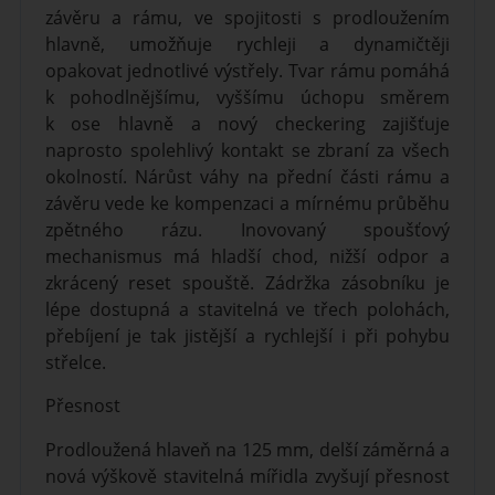
závěru a rámu, ve spojitosti s prodloužením
hlavně, umožňuje rychleji a dynamičtěji
opakovat jednotlivé výstřely. Tvar rámu pomáhá
k pohodlnějšímu, vyššímu úchopu směrem
k ose hlavně a nový checkering zajišťuje
naprosto spolehlivý kontakt se zbraní za všech
okolností. Nárůst váhy na přední části rámu a
závěru vede ke kompenzaci a mírnému průběhu
zpětného rázu. Inovovaný spoušťový
mechanismus má hladší chod, nižší odpor a
zkrácený reset spouště. Zádržka zásobníku je
lépe dostupná a stavitelná ve třech polohách,
přebíjení je tak jistější a rychlejší i při pohybu
střelce.
Přesnost
Prodloužená hlaveň na 125 mm, delší záměrná a
nová výškově stavitelná mířidla zvyšují přesnost