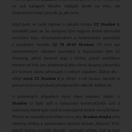
ve své kategorii dlouho nejlepší zbraň na trhu, ale
konkurence nespí. Jiná věc je, jak na to.
Když jsem se začal zajímat o zákulisí vzniku
CZ Shadow 2
,
dozvěděl jsem se, že vývojový tým nejprve strávil obrovské
množství času shromaždováním a hodnocením poznatků
z používání modelu
CZ 75 SP-01 Shadow
. Při tom byl
neocenitelným zdrojem poznatků a doporučení tým CZ
Shooting, jehož členové mají z těchto pistolí odstříleno
mnoho set tisíc ran, představují elitu cílové skupiny zákazníků
a k tomuto úkolu přistoupili s velkým zápalem. Žádný div –
vždyť
nová CZ Shadow 2
je zbraň, s níž budou závodit (a
pokud možno vyhrávat) přinejmenším několik dalších let.
V podobných případech bývá cílem nalezení slabin. U
Shadow
to bylo spíš o vytipování konstrukčních uzlů a
vlastností, které bylo možné smysluplně dostat na vyšší level.
Přitom se neustále bral ohled na to, aby
Shadow dvojka
přes
všechny změny a zdokonalení cenově zůstala „lidovou“ IPSC
pistolí, kterou si může dovolit i začínající střelec. Což se také