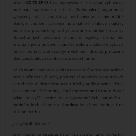
pistole
CZ 75 SP-01
tak, aby výsledek co nejlépe vyhovoval
potřebám sportovních střelců. Zdokonalená ergonomie,
vylepšený bicí a spoušťový mechanismus s mimořádně
hladkým chodem, absence automatické blokové pojistky
úderníku, prodloužený záchyt zásobníku, široké hmatníky
oboustranných ovladačů manuální pojistky, druhá bicí
pružina s jinou pracovní charakteristikou v základní výbavě,
muška tvořená světlovodným vláknem, dozadu protažené
hledí, zásobníková šachta se sraženou hranou…
CZ 75 SP-01
Shadow je zkrátka excelentní SA/DA celoocelová
pistole ráže 9x19 (či 9x21), po které záhy začalo sahat stále víc
elitních střelců divize Production střelby podle pravidel IPSC v
čele s týmem CZ Shooting, jehož reprezentanti s touto zbraní
ovládli nejvyšší pozice na nejvýznamnějších národních i
mezinárodních závodech.
Shadow
ke všemu boduje i na
služebním trhu.
Jak vylepšit dokonalé
Proč vylepšovat
Shadow
, to je vcelku jasné. Tento model byl