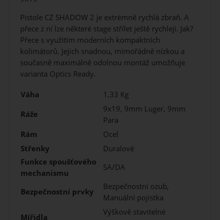
Pistole CZ SHADOW 2 je extrémně rychlá zbraň. A
přece z ní lze některé stage střílet ještě rychleji. Jak?
Přece s využitím moderních kompaktních
kolimátorů. Jejich snadnou, mimořádně nízkou a
současně maximálně odolnou montáž umožňuje
varianta Optics Ready.
Váha
1,33 Kg
9x19, 9mm Luger, 9mm
Ráže
Para
Rám
Ocel
Střenky
Duralové
Funkce spoušťového
SA/DA
mechanismu
Bezpečnostní ozub,
Bezpečnostní prvky
Manuální pojistka
Výškově stavitelné
Mířidla