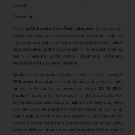
podařilo.
Co rozhoduje
Při vývoji
CZ Shadow 2
si v
České zbrojovce
definovali čtyři
oblasti, které jsou pro sportovní střelce rozhodující. Jedná se
o rychlost, přesnost, životnost a konečně kustomizaci neboli
možnost individuálního přizpůsobení. V každé z těchto sfér se
pak v Uherském Brodě pokusili dosáhnout výrazného
zlepšení oproti
CZ 75 SP-01 Shadow
.
Rychlostí se míní rychlost střelby se vším, co s tím souvisí. U
CZ Shadow 2
se zásadní krok vpřed udělal nově tvarovaným
rámem. Je to variace na osvědčený design
CZ 75 SP-01
Shadow
, nicméně na rozhodujících místech upravená tak,
aby se střelcova ruka dostala co nejblíž k ose hlavně. Zejména
díky rámu stoupla prázdná hmotnost pistole na cca 1,3 kg.
Zmínit zaslouží nově tvarovaný prostorný lučík bez ostrých
hran s dlouhou zdrsněnou přední stěnou a pouze jedna
příčná drážka na standardizované montážní liště na přední