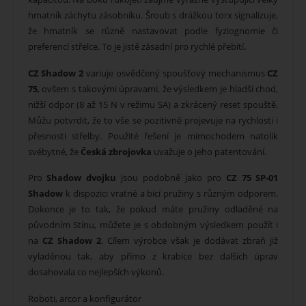
hmatník záchytu zásobníku. Šroub s drážkou torx signalizuje,
že hmatník se různě nastavovat podle fyziognomie či
preferencí střelce. To je jistě zásadní pro rychlé přebití.
CZ Shadow 2
variuje osvědčený spoušťový mechanismus
CZ
75
, ovšem s takovými úpravami, že výsledkem je hladší chod,
nižší odpor (8 až 15 N v režimu SA) a zkrácený reset spouště.
Můžu potvrdit, že to vše se pozitivně projevuje na rychlosti i
přesnosti střelby. Použité řešení je mimochodem natolik
svébytné, že
Česká zbrojovka
uvažuje o jeho patentování.
Pro
Shadow dvojku
jsou podobně jako pro
CZ 75 SP-01
Shadow
k dispozici vratné a bicí pružiny s různým odporem.
Dokonce je to tak, že pokud máte pružiny odladěné na
původním Stínu, můžete je s obdobným výsledkem použít i
na
CZ Shadow 2
. Cílem výrobce však je dodávat zbraň již
vyladěnou tak, aby přímo z krabice bez dalších úprav
dosahovala co nejlepších výkonů.
Roboti, arcor a konfigurátor