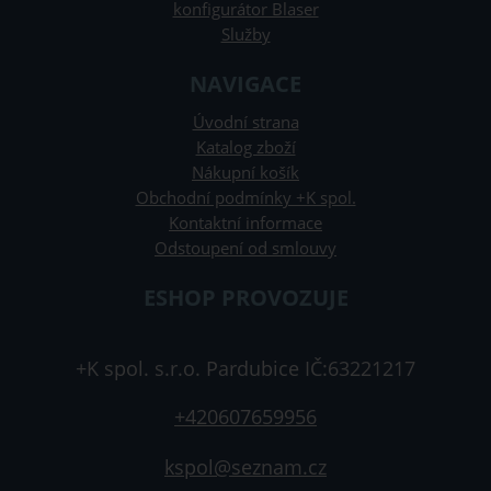
konfigurátor Blaser
Služby
NAVIGACE
Úvodní strana
Katalog zboží
Nákupní košík
Obchodní podmínky +K spol.
Kontaktní informace
Odstoupení od smlouvy
ESHOP PROVOZUJE
+K spol. s.r.o. Pardubice IČ:63221217
+420607659956
kspol@seznam.cz