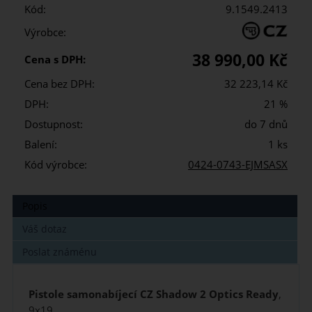
Kód:
9.1549.2413
Výrobce:
38 990,00 Kč
Cena s DPH:
Cena bez DPH:
32 223,14 Kč
DPH:
21 %
Dostupnost:
do 7 dnů
Balení:
1 ks
Kód výrobce:
0424-0743-EJMSASX
Popis
Váš dotaz
Poslat známénu
Pistole samonabíjecí CZ Shadow 2 Optics Ready
,
9x19