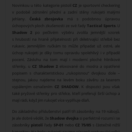
Novinkou u této kategorie pistolí
CZ
je sportovní checkering
v podobě zdrsnění přední a zadní stěny rukojeti malými
jehlany.
Česká zbrojovka
má s podobnou úpravou
úchopových ploch zkušenosti ze své řady
Tactical Sports
. U
Shadow 2
po pečlivém výběru zvolila jemnější vzorek
s hrubostí na hraně přijatelnosti při déletrvající střelbě bez
rukavic. Jemnějším ručkám to může připadat už ostré, ale
úchop rukojeti je díky tomu opravdu spolehlivý i v případě
pocení. Zásluhu na tom mají i moderní ploché hliníkové
střenky, u
CZ Shadow 2
eloxované do modra a opatřené
popisem s charakteristickou „rukopisnou“ dvojkou dole –
stejnou, jakou najdeme na levém boku závěru za laserem
vypáleným označením
CZ SHADOW
. K dispozici jsou však
také pryžové střenky pro střelce, kteří preferují širší úchop a
mají rádi, když jim rukojeť více vyplňuje dlaň.
Do základního příslušenství patří tři zásobníky na 19 nábojů.
Je ale dobré vědět, že
Shadow dvojka
si perfektně rozumí i se
zásobníky
pistolí
řady
SP-01
nebo
CZ 75/85
s částečně nižší
kapacitou. Na boku rukojeti zaujme výrazně vystupující velký