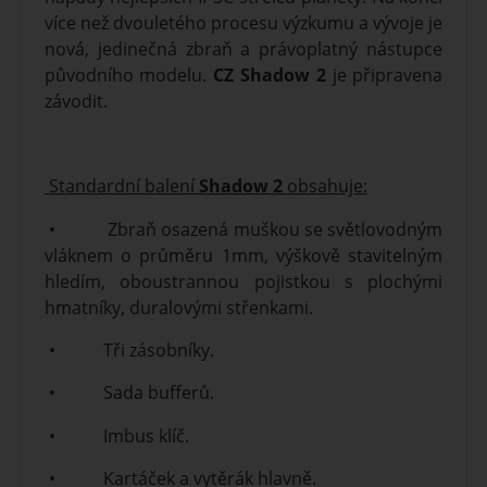
více než dvouletého procesu výzkumu a vývoje je
nová, jedinečná zbraň a právoplatný nástupce
původního modelu.
CZ Shadow 2
je připravena
závodit.
Standardní balení
Shadow 2
obsahuje:
• Zbraň osazená muškou se světlovodným
vláknem o průměru 1mm, výškově stavitelným
hledím, oboustrannou pojistkou s plochými
hmatníky, duralovými střenkami.
• Tři zásobníky.
• Sada bufferů.
• Imbus klíč.
• Kartáček a vytěrák hlavně.