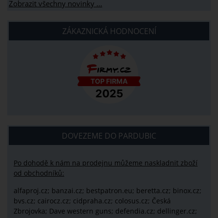
Zobrazit všechny novinky ...
ZÁKAZNICKÁ HODNOCENÍ
DOVEZEME DO PARDUBIC
Po dohodě k nám na prodejnu můžeme naskladnit zboží
od obchodníků:
alfaproj.cz;
banzai.cz;
bestpatron.eu;
beretta.cz;
binox.cz;
bvs.cz;
cairocz.cz; cidpraha.cz; colosus.cz; Česká
Zbrojovka; Dave western guns; defendia.cz; dellinger.cz;