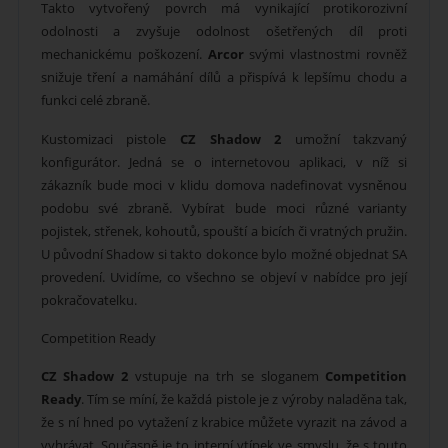
Takto vytvořený povrch má vynikající protikorozivní
odolnosti a zvyšuje odolnost ošetřených díl proti
mechanickému poškození.
Arcor
svými vlastnostmi rovněž
snižuje tření a namáhání dílů a přispívá k lepšímu chodu a
funkci celé zbraně.
Kustomizaci pistole
CZ Shadow 2
umožní takzvaný
konfigurátor. Jedná se o internetovou aplikaci, v níž si
zákazník bude moci v klidu domova nadefinovat vysněnou
podobu své zbraně. Vybírat bude moci různé varianty
pojistek, střenek, kohoutů, spouští a bicích či vratných pružin.
U původní Shadow si takto dokonce bylo možné objednat SA
provedení. Uvidíme, co všechno se objeví v nabídce pro její
pokračovatelku.
Competition Ready
CZ Shadow 2
vstupuje na trh se sloganem
Competition
Ready
. Tím se míní, že každá pistole je z výroby naladěna tak,
že s ní hned po vytažení z krabice můžete vyrazit na závod a
vyhrávat. Současně je to interní vtípek ve smyslu, že s touto