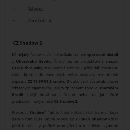
• Návod.
• Záruční list.
CZ Shadow 2
U
ž nějaký čas se v zákulisí šuškalo o nové
sportovní pistoli
z
Uherského Brodu.
Říkalo se, že produktoví manažeři
České zbrojovky
mají nemalé ambice – ještě dál posunout
laťku, kterou do závratných výšin nastavila mimořádně
úspěšná
CZ 75 SP-01 Shadow. D
louho však zůstávalo přísně
střeženým tajemstvím, jakým způsobem toho v
Uherském
Brodě
chtějí dosáhnout. Dokud nebyl na jaře 2016
představen nový model
CZ Shadow 2.
Překonat
Shadow
? Tak to hodně štěstí, říkal jsem si, když
jsem o tom slyšel prvně. Model
CZ 75 SP-01 Shadow
vznikl
před deseti lety pečlivě promyšleným doladěním výborné