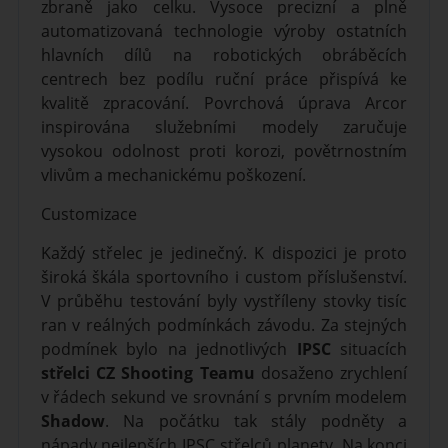
zbraně jako celku. Vysoce precizní a plně
automatizovaná technologie výroby ostatních
hlavních dílů na robotických obráběcích
centrech bez podílu ruční práce přispívá ke
kvalitě zpracování. Povrchová úprava Arcor
inspirována služebními modely zaručuje
vysokou odolnost proti korozi, povětrnostním
vlivům a mechanickému poškození.
Customizace
Každý střelec je jedinečný. K dispozici je proto
široká škála sportovního i custom příslušenství.
V průběhu testování byly vystříleny stovky tisíc
ran v reálných podmínkách závodu. Za stejných
podmínek bylo na jednotlivých
IPSC
situacích
střelci
CZ Shooting Teamu
dosaženo zrychlení
v řádech sekund ve srovnání s prvním modelem
Shadow
. Na počátku tak stály podněty a
nápady nejlepších IPSC střelců planety. Na konci