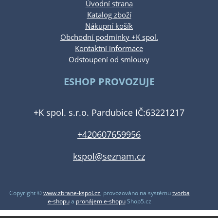
Úvodní strana
Katalog zboží
Nákupní košík
Obchodní podmínky +K spol.
Kontaktní informace
Odstoupení od smlouvy
ESHOP PROVOZUJE
+K spol. s.r.o. Pardubice IČ:63221217
+420607659956
kspol@seznam.cz
Copyright ©
www.zbrane-kspol.cz
,
provozováno na systému
tvorba
e-shopu
a
pronájem e-shopu
Shop5.cz