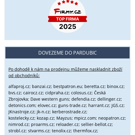
DOVEZEME DO PARDUBIC
Po dohodě k nám na prodejnu můžeme naskladnit zboží
od obchodníků:
alfaproj.cz;
banzai.cz;
bestpatron.eu;
beretta.cz;
binox.cz;
bvs.cz;
cairocz.cz; cidpraha.cz; colosus.cz; Česká
Zbrojovka; Dave western guns; defendia.cz; dellinger.cz;
detonics.com; elovec.cz; guns-trade.cz; harrant.cz; JGS.cz;
JKnastroje.cz; jk-n.cz; kerberostrade.cz;
kostelecky.cz;
kozap.cz; Mayzus;
mpicz.com; neopatron.cz;
nimrod.cz; proarms.cz; reloader.cz; sellier-bellot.cz;
strobl.cz;
stvarms.cz; tenolix.cz; thermfox.cz;