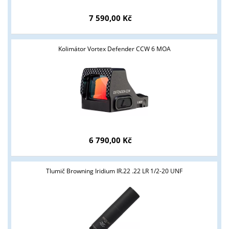
7 590,00 Kč
Kolimátor Vortex Defender CCW 6 MOA
Tyto stránky jsou určeny pouze odborné veřejnosti od 18 let a
podnikatelům v oblasti zbraně a střelivo. Splňujete tyto
6 790,00 Kč
podmínky?
ANO
NE
Tlumič Browning Iridium IR.22 .22 LR 1/2-20 UNF