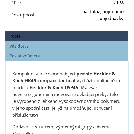
DPH:
21 %
na dotaz, přijímáme
Dostupnost:
objednávky
Popis
Váš dotaz
Poslat známénu
Kompaktní verze samonabíjecí
pistole Heckler &
Koch HK45 compact
tactical
vychází z oblíbeného
modelu
Heckler & Koch
USP45
. Má však
novější ergonomii a inovované ovládací prvky. Tělo
je vyrobeno z lehkého vysokopevnostního polymeru,
v jeho spodní části je lyžina umožňující uchycení
příslušenství.
Dodává se s kufrem, výměnnými gripy a dvěma
zásobníky