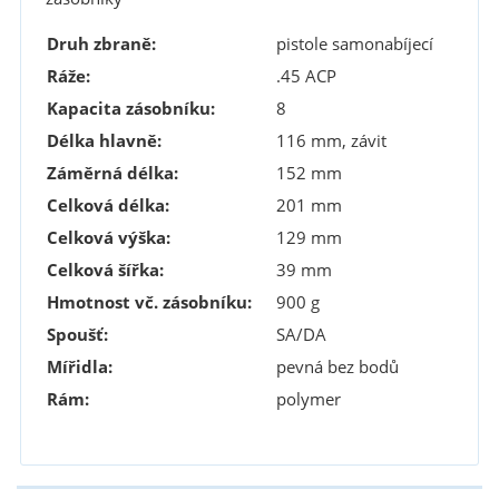
Druh zbraně:
pistole samonabíjecí
Ráže:
.45 ACP
Kapacita zásobníku:
8
Délka hlavně:
116 mm, závit
Záměrná délka:
152 mm
Celková délka:
201 mm
Celková výška:
129 mm
Celková šířka:
39 mm
Hmotnost vč. zásobníku:
900 g
Spoušť:
SA/DA
Mířidla:
pevná bez bodů
Rám:
polymer