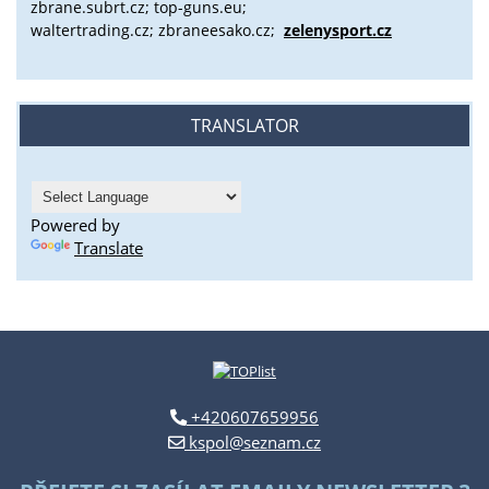
zbrane.subrt.cz;
top-guns.eu;
waltertrading.cz; zbraneesako.cz;
zelenysport.cz
TRANSLATOR
Powered by
Translate
+420607659956
kspol@seznam.cz