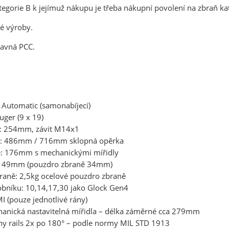
egorie B k jejímuž nákupu je třeba nákupní povolení na zbraň ka
ké výroby.
bavná PCC.
 Automatic (samonabíjecí)
ger (9 x 19)
ě: 254mm, závit M14x1
ě: 486mm / 716mm sklopná opěrka
ě: 176mm s mechanickými mířidly
ě: 49mm (pouzdro zbraně 34mm)
aně: 2,5kg ocelové pouzdro zbraně
obníku: 10,14,17,30 jako Glock Gen4
I (pouze jednotlivé rány)
hanická nastavitelná mířidla – délka záměrné cca 279mm
inny rails 2x po 180° – podle normy MIL STD 1913