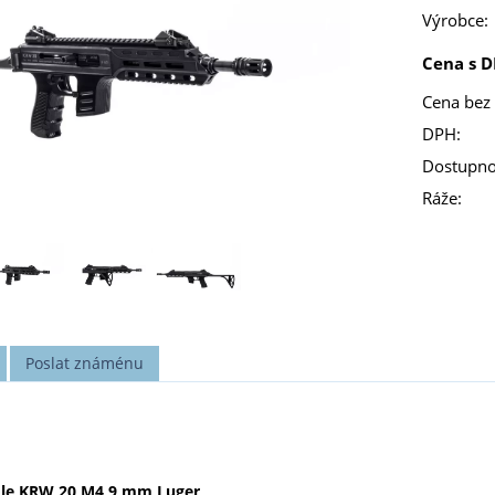
Výrobce:
Cena s D
Cena bez
DPH:
Dostupno
Ráže:
Poslat známénu
ole KRW 20 M4 9 mm Luger