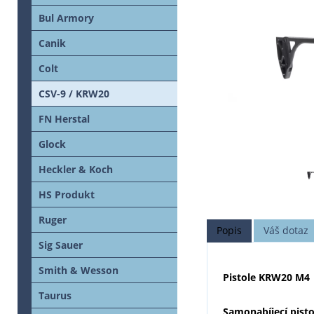
Bul Armory
Canik
Colt
CSV-9 / KRW20
FN Herstal
Glock
Heckler & Koch
HS Produkt
Ruger
Popis
Váš dotaz
Sig Sauer
Smith & Wesson
Pistole KRW20 M4
Taurus
Samonabíjecí p
ist