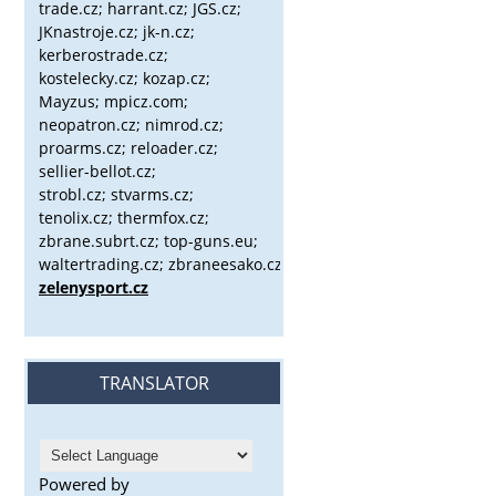
trade.cz; harrant.cz; JGS.cz;
JKnastroje.cz; jk-n.cz;
kerberostrade.cz;
kostelecky.cz;
kozap.cz;
Mayzus;
mpicz.com;
neopatron.cz; nimrod.cz;
proarms.cz; reloader.cz;
sellier-bellot.cz;
strobl.cz;
stvarms.cz;
tenolix.cz; thermfox.cz;
zbrane.subrt.cz;
top-guns.eu;
waltertrading.cz; zbraneesako.cz;
zelenysport.cz
TRANSLATOR
Powered by