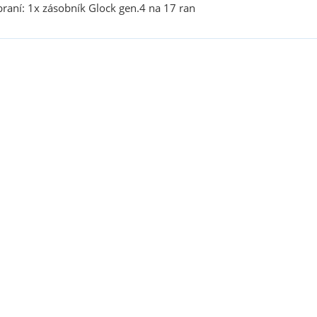
braní: 1x zásobník Glock gen.4 na 17 ran
sou určeny pouze odborné veřejnosti od 18 let a podnikatelům v o
střelivo. Splňujete tyto podmínky?
ANO
NE