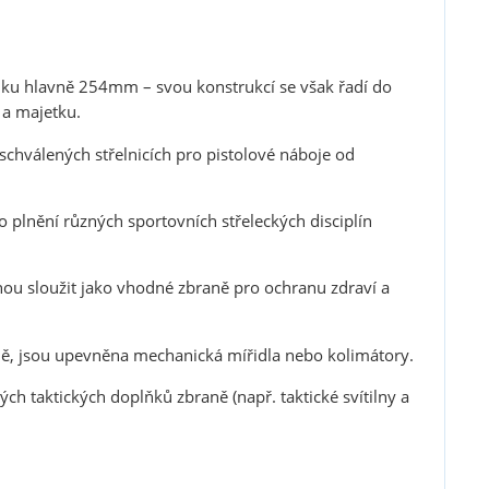
lku hlavně 254mm – svou konstrukcí se však řadí do
 a majetku.
schválených střelnicích pro pistolové náboje od
bo plnění různých sportovních střeleckých disciplín
hou sloužit jako vhodné zbraně pro ochranu zdraví a
braně, jsou upevněna mechanická mířidla nebo kolimátory.
ch taktických doplňků zbraně (např. taktické svítilny a