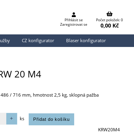
Přihlásit se
Počet položek: 0
0,00 Kč
Zaregistrovat se
lužby
CZ konfigurator
Blaser konfigurator
KRW 20 M4
 486 / 716 mm, hmotnost 2,5 kg, sklopná pažba
ks
KRW20M4