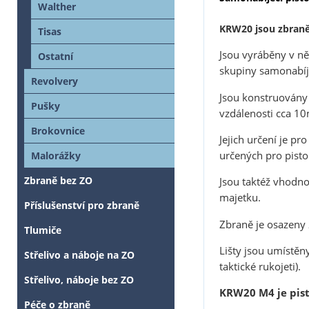
Walther
KRW20 jsou zbraně 
Tisas
Jsou vyráběny v n
Ostatní
skupiny samonabíje
Revolvery
Jsou konstruovány 
Pušky
vzdálenosti cca 10
Brokovnice
Jejich určení je pr
určených pro pistol
Malorážky
Zbraně bez ZO
Jsou taktéž vhodno
majetku.
Příslušenství pro zbraně
Zbraně je osazeny 2
Tlumiče
Lišty jsou umístěn
Střelivo a náboje na ZO
taktické rukojeti).
Střelivo, náboje bez ZO
KRW20 M4 je pist
Péče o zbraně