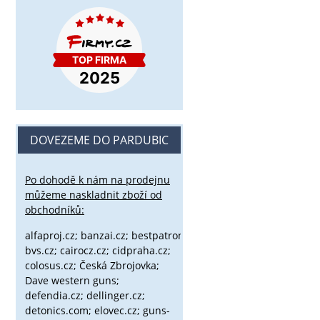
DOVEZEME DO PARDUBIC
Po dohodě k nám na prodejnu
můžeme naskladnit zboží od
obchodníků:
alfaproj.cz;
banzai.cz;
bestpatron.eu;
beretta.cz;
binox.cz;
bvs.cz;
cairocz.cz; cidpraha.cz;
colosus.cz; Česká Zbrojovka;
Dave western guns;
defendia.cz; dellinger.cz;
detonics.com; elovec.cz; guns-