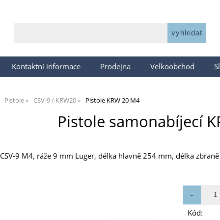
Kontaktní informace
Prodejna
Velkoobchod
S
Pistole
CSV-9 / KRW20
Pistole KRW 20 M4
Pistole samonabíjecí 
e CSV-9 M4, ráže 9 mm Luger, délka hlavně 254 mm, délka zbraně
Kód: