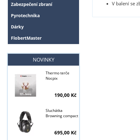
V balení se z
Zabezpečení zbraní
Pyrotechnika
Dárky
FlobertMaster
NOVINKY
Tyto stránky j
Thermo terče
Nocpix
190,00 Kč
Sluchátka
Browning compact
695,00 Kč