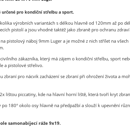
určené pro kondiční střelbu a sport.
ěkolika výrobních variantách s délkou hlavně od 120mm až po dé
cích pistolí a jsou vhodné taktéž jako zbraně pro ochranu zdraví
na pistolový náboj 9mm Luger a je možné z nich střílet na všech 
m.
o civilního zákazníka, který má zájem o kondiční střelbu, sport ne
e a pistolové střelivo.
u zbraní pro nácvik zacházení se zbraní při ohrožení života a mo
x lištou piccatiny, kde na hlavní horní liště, která tvoří kryt z
y po 180° okolo osy hlavně na předpažbí a slouží k upevnění různý
ole samonabíjecí ráže 9x19.