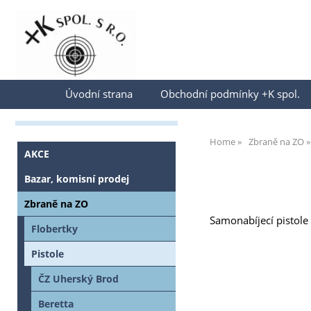
Přihlásit se
Úvodní strana
Obchodní podmínky +K spol.
Home
Zbraně na ZO
AKCE
Bazar, komisní prodej
Zbraně na ZO
Samonabíjecí pistol
Flobertky
Pistole
ČZ Uherský Brod
Beretta