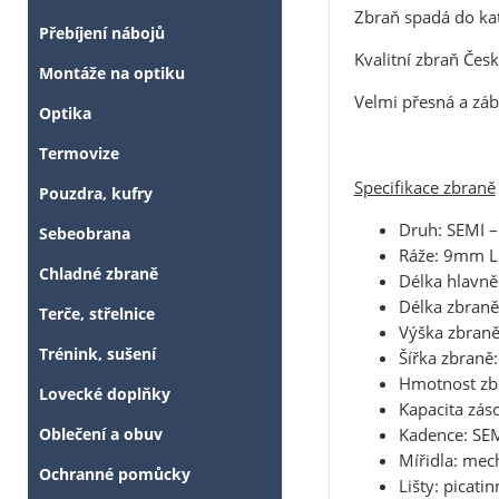
Zbraň spadá do kat
Přebíjení nábojů
Kvalitní zbraň Čes
Montáže na optiku
Velmi přesná a zá
Optika
Termovize
Specifikace zbraně
Pouzdra, kufry
Druh: SEMI –
Sebeobrana
Ráže: 9mm Lu
Chladné zbraně
Délka hlavn
Délka zbran
Terče, střelnice
Výška zbran
Trénink, sušení
Šířka zbran
Hmotnost zbr
Lovecké doplňky
Kapacita zás
Oblečení a obuv
Kadence: SEM
Mířidla: mec
Ochranné pomůcky
Lišty: picat