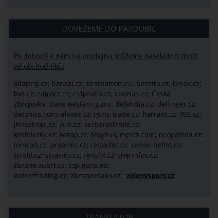
DOVEZEME DO PARDUBIC
Po dohodě k nám na prodejnu můžeme naskladnit zboží
od obchodníků:
alfaproj.cz;
banzai.cz;
bestpatron.eu;
beretta.cz;
binox.cz;
bvs.cz;
cairocz.cz; cidpraha.cz; colosus.cz; Česká
Zbrojovka; Dave western guns; defendia.cz; dellinger.cz;
detonics.com; elovec.cz; guns-trade.cz; harrant.cz; JGS.cz;
JKnastroje.cz; jk-n.cz; kerberostrade.cz;
kostelecky.cz;
kozap.cz; Mayzus;
mpicz.com; neopatron.cz;
nimrod.cz; proarms.cz; reloader.cz; sellier-bellot.cz;
strobl.cz;
stvarms.cz; tenolix.cz; thermfox.cz;
zbrane.subrt.cz;
top-guns.eu;
waltertrading.cz; zbraneesako.cz;
zelenysport.cz
TRANSLATOR