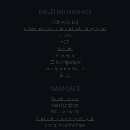
DALŠÍ INFORMACE
Velkoobchod
Velkoobchod a maloobchod Zelený Sport
GDPR
VOP
Kontakt
Prodejna
CZ konfigurator
konfigurátor Blaser
Služby
NAVIGACE
Úvodní strana
Katalog zboží
Nákupní košík
Obchodní podmínky +K spol.
Kontaktní informace