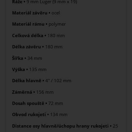
Ráže •
9 mm Luger (9 mm x 19)
Materiál závěru •
ocel
Materiál rámu •
polymer
Celková délka •
180 mm
Délka závěru •
180 mm
Šířka •
34 mm
Výška •
135 mm
Délka hlavně •
4" / 102 mm
Záměrná •
156 mm
Dosah spouště •
72 mm
Obvod rukojeti •
134 mm
Distance osy hlavně/úchopu hrany rukojeti •
25