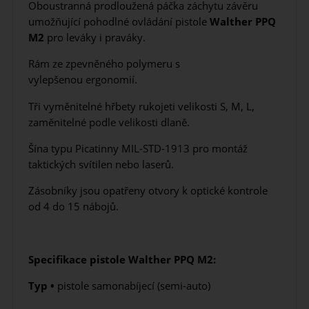
Oboustranná prodloužená páčka záchytu závěru
umožňující pohodlné ovládání pistole
Walther PPQ
M2
pro leváky i praváky.
Rám ze zpevněného polymeru s
vylepšenou ergonomií.
Tři vyměnitelné hřbety rukojeti velikosti S, M, L,
zaměnitelné podle velikosti dlaně.
Šína typu Picatinny MIL-STD-1913 pro montáž
taktických svítilen nebo laserů.
Zásobníky jsou opatřeny otvory k optické kontrole
od 4 do 15 nábojů.
Specifikace pistole Walther PPQ M2:
Typ •
pistole samonabíjecí (semi-auto)