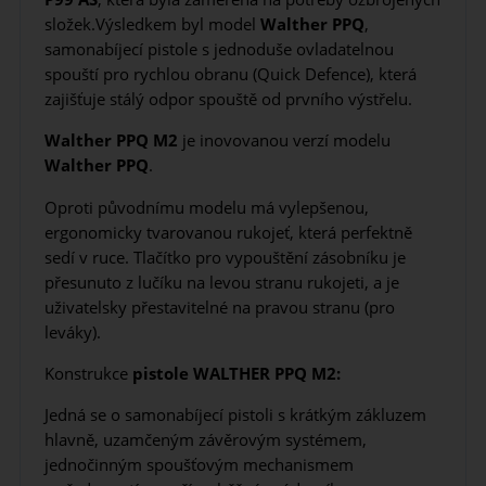
složek.Výsledkem byl model
Walther
PPQ
,
samonabíjecí pistole s jednoduše ovladatelnou
spouští pro rychlou obranu (Quick Defence), která
zajišťuje stálý odpor spouště od prvního výstřelu.
Walther PPQ M2
je inovovanou verzí modelu
Walther PPQ
.
Oproti původnímu modelu má vylepšenou,
ergonomicky tvarovanou rukojeť, která perfektně
sedí v ruce. Tlačítko pro vypouštění zásobníku je
přesunuto z lučíku na levou stranu rukojeti, a je
uživatelsky přestavitelné na pravou stranu (pro
leváky).
Konstrukce
pistole WALTHER PPQ M2:
Jedná se o samonabíjecí pistoli s krátkým zákluzem
hlavně, uzamčeným závěrovým systémem,
jednočinným spoušťovým mechanismem