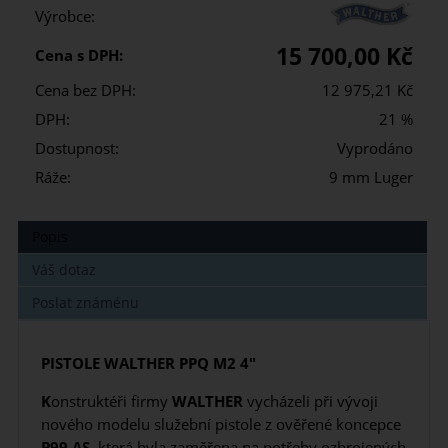
Výrobce:
15 700,00 Kč
Cena s DPH:
Cena bez DPH:
12 975,21 Kč
DPH:
21 %
Dostupnost:
Vyprodáno
Ráže:
9 mm Luger
Popis
Váš dotaz
Poslat známénu
PISTOLE WALTHER PPQ M2 4"
K
onstruktéři firmy
WALTHER
vycházeli při vývoji
nového modelu služební pistole z ověřené koncepce
P99 AS
, která byla zaměřena na potřeby ozbrojených