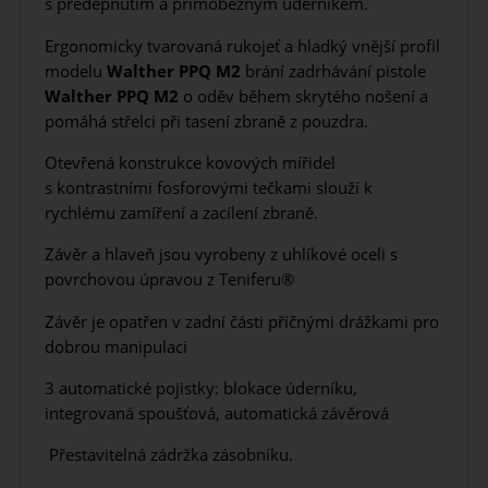
s předepnutím a přímoběžným úderníkem.
Ergonomicky tvarovaná rukojeť a hladký vnější profil
modelu
Walther
PPQ M2
brání zadrhávání pistole
Walther PPQ M2
o oděv během skrytého nošení a
pomáhá střelci při tasení zbraně z pouzdra.
Otevřená konstrukce kovových mířidel
s kontrastními fosforovými tečkami slouží k
rychlému zamíření a zacílení zbraně.
Závěr a hlaveň jsou vyrobeny z uhlíkové oceli s
povrchovou úpravou z Teniferu®
Závěr je opatřen v zadní části příčnými drážkami pro
dobrou manipulaci
3 automatické pojistky: blokace úderníku,
integrovaná spoušťová, automatická závěrová
Přestavitelná zádržka zásobníku.