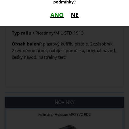
podmínky?
Typ mířidel •
ocelová s fosforovými tečkami
ANO
NE
Typ hlavně •
polygonální
Typ railu •
Picatinny/MIL-STD-1913
Obsah balení:
plastový kufřík, pistole, 2xzásobník,
2xvýměnný hřbet, nabíjecí pomůcka, originál návod,
český návod, nástřelný terč
NOVINKY
Kolimátor Holosun ARO EVO RD2