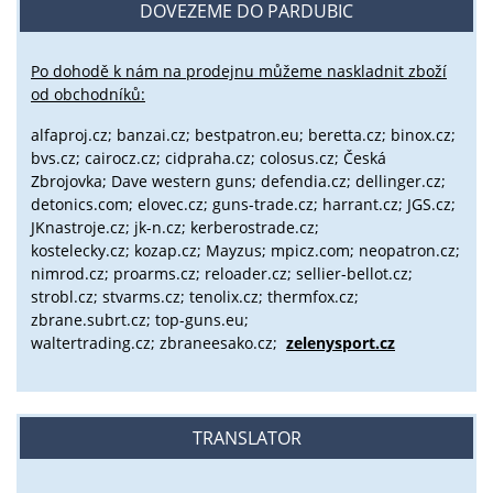
DOVEZEME DO PARDUBIC
Po dohodě k nám na prodejnu můžeme naskladnit zboží
od obchodníků:
alfaproj.cz;
banzai.cz;
bestpatron.eu;
beretta.cz;
binox.cz;
bvs.cz;
cairocz.cz; cidpraha.cz; colosus.cz; Česká
Zbrojovka; Dave western guns; defendia.cz; dellinger.cz;
detonics.com; elovec.cz; guns-trade.cz; harrant.cz; JGS.cz;
JKnastroje.cz; jk-n.cz; kerberostrade.cz;
kostelecky.cz;
kozap.cz; Mayzus;
mpicz.com; neopatron.cz;
nimrod.cz; proarms.cz; reloader.cz; sellier-bellot.cz;
strobl.cz;
stvarms.cz; tenolix.cz; thermfox.cz;
zbrane.subrt.cz;
top-guns.eu;
waltertrading.cz; zbraneesako.cz;
zelenysport.cz
TRANSLATOR