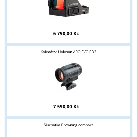
6 790,00 Kč
Tyto stránky jsou určeny pouze odborné veřejnosti od 18 let a
Kolimátor Holosun ARO EVO RD2
podnikatelům v oblasti zbraně a střelivo. Splňujete tyto
podmínky?
ANO
NE
7 590,00 Kč
Sluchátka Browning compact