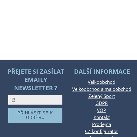
PŘEJETE SI ZASÍLAT
DALŠÍ INFORMACE
EMAILY
Velkoobchod
NEWSLETTER ?
Velkoobchod a maloobchod
Zelený Sport
GDPR
VOP
Kontakt
Prodejna
CZ konfigurator