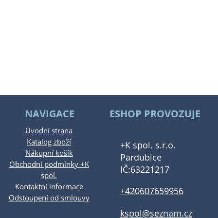
NAVIGACE
ESHOP PROVOZUJE
Úvodní strana
Katalog zboží
+K spol. s.r.o.
Nákupní košík
Pardubice
Obchodní podmínky +K
IČ:63221217
spol.
Kontaktní informace
+420607659956
Odstoupení od smlouvy
kspol@seznam.cz