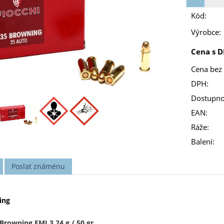
Kód:
Výrobce:
Cena s D
Cena bez
DPH:
Dostupno
EAN:
Ráže:
Balení:
Poslat známénu
ing
 Browning FMJ 3,24 g / 50 gr