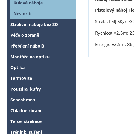
Kulové náboje
Pistolový náboj Fio
Nesmrtící
Střela: FMJ 50grs/3
Střelivo, náboje bez ZO
Rychlost V2,5m: 2
Péče o zbraně
Energie E2,5m: 86 
Přebíjení nábojů
Montáže na optiku
Optika
Termovize
Pouzdra, kufry
Sebeobrana
Chladné zbraně
Terče, střelnice
Trénink, sušení