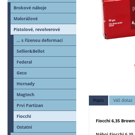
Brokové náboje
Malorážové
Pistolové, revolverové
... s řízenou deformací
Sellier&Bellot
Federal
Geco
Hornady
Magtech
Popis
Váš dotaz
Prvi Partizan
Fiocchi
Fiocchi 6,35 Brown
Ostatní
Náboj Fiocchi 6,35