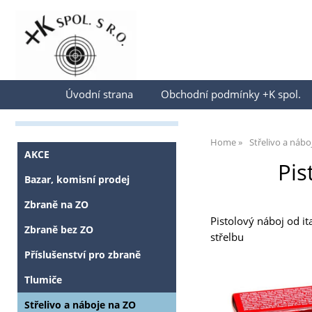
Přihlásit se
Úvodní strana
Obchodní podmínky +K spol.
Home
Střelivo a nábo
AKCE
Pis
Bazar, komisní prodej
Zbraně na ZO
Pistolový náboj od it
Zbraně bez ZO
střelbu
Příslušenství pro zbraně
Tlumiče
Střelivo a náboje na ZO