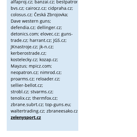
alfaproj.cz;
banzai.cz;
bestpatron.eu;
beretta.cz;
binox.cz;
bvs.cz;
cairocz.cz; cidpraha.cz;
colosus.cz; Česká Zbrojovka;
Dave western guns;
defendia.cz; dellinger.cz;
detonics.com; elovec.cz; guns-
trade.cz; harrant.cz; JGS.cz;
JKnastroje.cz; jk-n.cz;
kerberostrade.cz;
kostelecky.cz;
kozap.cz;
Mayzus;
mpicz.com;
neopatron.cz; nimrod.cz;
proarms.cz; reloader.cz;
sellier-bellot.cz;
strobl.cz;
stvarms.cz;
tenolix.cz; thermfox.cz;
zbrane.subrt.cz;
top-guns.eu;
waltertrading.cz; zbraneesako.cz;
zelenysport.cz