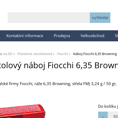
Kontaktní informace
Prodejna
Velkoobchod
S
je na ZO
Pistolové, revolverové
Fiocchi
Náboj Fiocchi 6,35 Browning F
tolový náboj Fiocchi 6,35 Brown
alské firmy Fiocchi, ráže 6,35 Browning, střela FMJ 3,24 g / 50 gr
Do košíku 