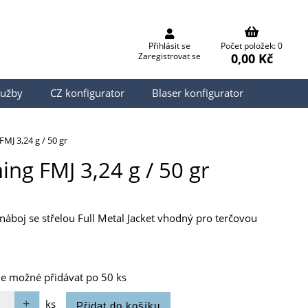
Přihlásit se
Počet položek: 0
0,00 Kč
Zaregistrovat se
lužby
CZ konfigurator
Blaser konfigurator
MJ 3,24 g / 50 gr
ing FMJ 3,24 g / 50 gr
, náboj se střelou Full Metal Jacket vhodný pro terčovou
je možné přidávat po 50 ks
ks