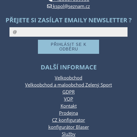
kspol@seznam.cz
PŘEJETE SI ZASÍLAT EMAILY NEWSLETTER ?
DALŠÍ INFORMACE
Velkoobchod
Velkoobchod a maloobchod Zelený Sport
GDPR
VOP
Kontakt
Prodejna
CZ konfigurator
konfigurátor Blaser
Služby