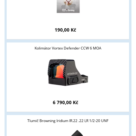
190,00 Kč
Kolimátor Vortex Defender CCW 6 MOA
Tyto stránky jsou určeny pouze odborné veřejnosti od 18 let a
podnikatelům v oblasti zbraně a střelivo. Splňujete tyto
podmínky?
6 790,00 Kč
ANO
NE
Tlumič Browning Iridium IR.22 .22 LR 1/2-20 UNF