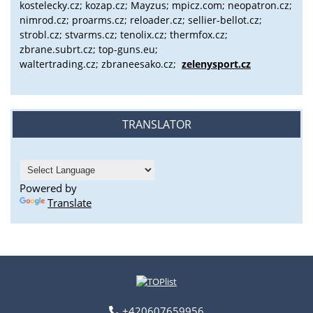
kostelecky.cz;
kozap.cz; Mayzus;
mpicz.com; neopatron.cz;
nimrod.cz; proarms.cz; reloader.cz; sellier-bellot.cz;
strobl.cz;
stvarms.cz; tenolix.cz; thermfox.cz;
zbrane.subrt.cz;
top-guns.eu;
waltertrading.cz; zbraneesako.cz;
zelenysport.cz
TRANSLATOR
Powered by
Translate
+420607659956