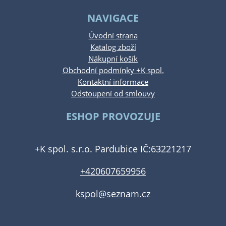
NAVIGACE
Úvodní strana
Katalog zboží
Nákupní košík
Obchodní podmínky +K spol.
Kontaktní informace
Odstoupení od smlouvy
ESHOP PROVOZUJE
+K spol. s.r.o. Pardubice IČ:63221217
+420607659956
kspol@seznam.cz