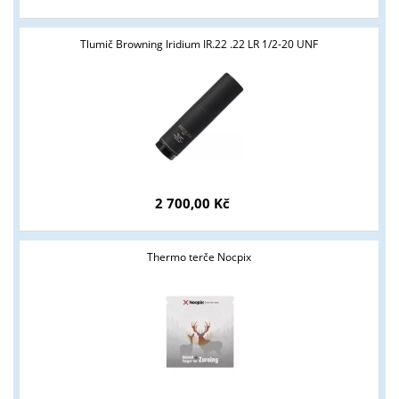
Tlumič Browning Iridium IR.22 .22 LR 1/2-20 UNF
2 700,00 Kč
Thermo terče Nocpix
Tyto stránky jsou určeny pouze odborné veřejnosti od 18 let a
podnikatelům v oblasti zbraně a střelivo. Splňujete tyto
podmínky?
ANO
NE