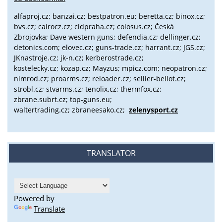
alfaproj.cz;
banzai.cz;
bestpatron.eu;
beretta.cz;
binox.cz;
bvs.cz;
cairocz.cz; cidpraha.cz; colosus.cz; Česká
Zbrojovka; Dave western guns; defendia.cz; dellinger.cz;
detonics.com; elovec.cz; guns-trade.cz; harrant.cz; JGS.cz;
JKnastroje.cz; jk-n.cz; kerberostrade.cz;
kostelecky.cz;
kozap.cz; Mayzus;
mpicz.com; neopatron.cz;
nimrod.cz; proarms.cz; reloader.cz; sellier-bellot.cz;
strobl.cz;
stvarms.cz; tenolix.cz; thermfox.cz;
zbrane.subrt.cz;
top-guns.eu;
waltertrading.cz; zbraneesako.cz;
zelenysport.cz
TRANSLATOR
Powered by
Translate