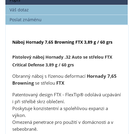
Váš dotaz
Poslat známénu
Náboj Hornady 7,65 Browning FTX 3,89 g / 60 grs
Pistolový náboj Hornady .32 Auto se střelou FTX
Critical Defense 3,89 g / 60 grs
Obranný náboj s řízenou deformací
Hornady 7,65
Browning
se střelou
FTX
Patentovaný design FTX - FlexTip® odolává ucpávání
i při střelbě skrz oblečení.
Poskytuje konzistentní a spolehlivou expanzi a
výkon.
Omezená penetrace pro použití v domácnosti a v
sebeobraně.