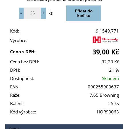
ks
Kód:
9.1549.771
Výrobce:
39,00 Kč
Cena s DPH:
Cena bez DPH:
32,23 Kč
DPH:
21 %
Dostupnost:
Skladem
EAN:
090255900637
Ráže:
7,65 Browning
Balení:
25 ks
Kód výrobce:
HOR90063
Popis