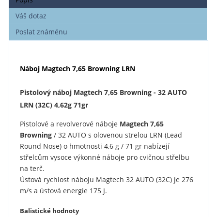
Váš dotaz
Poslat známénu
Náboj Magtech 7,65 Browning LRN
Pistolový náboj Magtech 7,65 Browning - 32 AUTO
LRN (32C) 4,62g 71gr
Pistolové a revolverové náboje
Magtech 7,65
Browning
/ 32 AUTO s olovenou strelou LRN (Lead
Round Nose) o hmotnosti 4,6 g / 71 gr nabízejí
střelcům vysoce výkonné náboje pro cvičnou střelbu
na terč.
Ústová rychlost náboju Magtech 32 AUTO (32C) je 276
m/s a ústová energie 175 J.
Balistické hodnoty