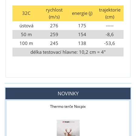
rychlost
trajektorie
32C
energie (j)
(m/s)
(cm)
ústová
276
175
-----
50 m
259
154
-8,6
100 m
245
138
-53,6
délka testovací hlavne: 10,2 cm = 4"
NOVINKY
Thermo terče Nocpix