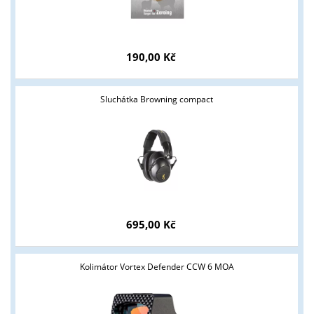
190,00 Kč
Sluchátka Browning compact
695,00 Kč
Kolimátor Vortex Defender CCW 6 MOA
Tyto stránky jsou určeny pouze odborné veřejnosti od 18 let a
podnikatelům v oblasti zbraně a střelivo. Splňujete tyto
podmínky?