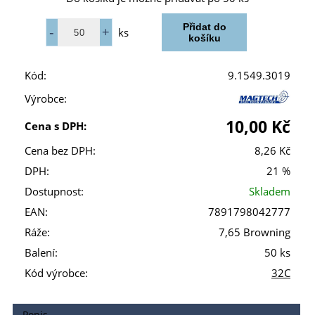
ks
Kód:
9.1549.3019
Výrobce:
10,00 Kč
Cena s DPH:
Cena bez DPH:
8,26 Kč
DPH:
21 %
Dostupnost:
Skladem
EAN:
7891798042777
Ráže:
7,65 Browning
Balení:
50 ks
Kód výrobce:
32C
Popis