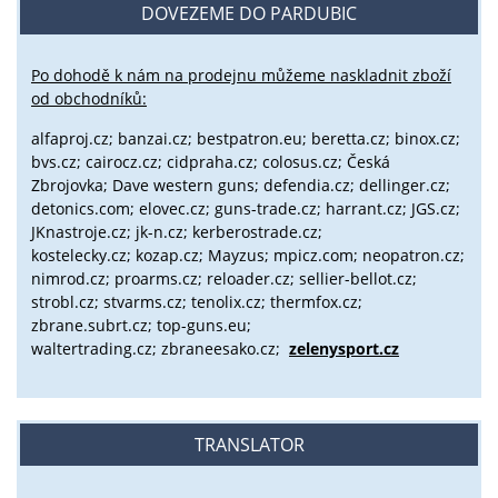
DOVEZEME DO PARDUBIC
Po dohodě k nám na prodejnu můžeme naskladnit zboží
od obchodníků:
alfaproj.cz;
banzai.cz;
bestpatron.eu;
beretta.cz;
binox.cz;
bvs.cz;
cairocz.cz; cidpraha.cz; colosus.cz; Česká
Zbrojovka; Dave western guns; defendia.cz; dellinger.cz;
detonics.com; elovec.cz; guns-trade.cz; harrant.cz; JGS.cz;
JKnastroje.cz; jk-n.cz; kerberostrade.cz;
kostelecky.cz;
kozap.cz; Mayzus;
mpicz.com; neopatron.cz;
nimrod.cz; proarms.cz; reloader.cz; sellier-bellot.cz;
strobl.cz;
stvarms.cz; tenolix.cz; thermfox.cz;
zbrane.subrt.cz;
top-guns.eu;
waltertrading.cz; zbraneesako.cz;
zelenysport.cz
TRANSLATOR