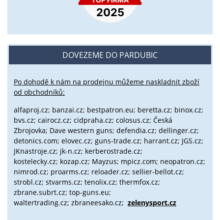
DOVEZEME DO PARDUBIC
Po dohodě k nám na prodejnu můžeme naskladnit zboží
od obchodníků:
alfaproj.cz;
banzai.cz;
bestpatron.eu;
beretta.cz;
binox.cz;
bvs.cz;
cairocz.cz; cidpraha.cz; colosus.cz; Česká
Zbrojovka; Dave western guns; defendia.cz; dellinger.cz;
detonics.com; elovec.cz; guns-trade.cz; harrant.cz; JGS.cz;
JKnastroje.cz; jk-n.cz; kerberostrade.cz;
kostelecky.cz;
kozap.cz; Mayzus;
mpicz.com; neopatron.cz;
nimrod.cz; proarms.cz; reloader.cz; sellier-bellot.cz;
strobl.cz;
stvarms.cz; tenolix.cz; thermfox.cz;
zbrane.subrt.cz;
top-guns.eu;
waltertrading.cz; zbraneesako.cz;
zelenysport.cz