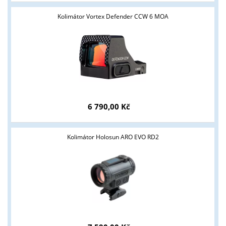
Kolimátor Vortex Defender CCW 6 MOA
6 790,00 Kč
Tyto stránky jsou určeny pouze odborné veřejnosti od 18 let a
podnikatelům v oblasti zbraně a střelivo. Splňujete tyto
podmínky?
Kolimátor Holosun ARO EVO RD2
ANO
NE