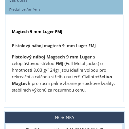
Váš dotaz
Poslat známénu
Magtech 9 mm Luger FMJ
Pistolový náboj magtech 9 mm Luger FMJ
Pistolový náboj Magtech 9 mm Luger
s
celoplášťovou střelou
FMJ
(Full Metal Jacket) o
hmotnosti 8,03 g/124gr jsou ideální volbou pro
rekreační a cvičnou střelbu na terč. Civilní
střelivo
Magtech
pro ruční palné zbraně je špičkové kvality,
stabilních výkonů za rozumnou cenu.
NOVINKY