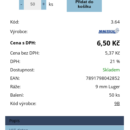
ks
Kód:
3.64
Výrobce:
6,50 Kč
Cena s DPH:
Cena bez DPH:
5,37 Kč
DPH:
21 %
Dostupnost:
Skladem
EAN:
7891798042852
Ráže:
9 mm Luger
Balení:
50 ks
Kód výrobce:
9B
Popis