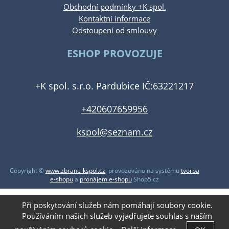
Obchodní podmínky +K spol.
Kontaktní informace
Odstoupení od smlouvy
ESHOP PROVOZUJE
+K spol. s.r.o. Pardubice IČ:63221217
+420607659956
kspol@seznam.cz
Copyright ©
www.zbrane-kspol.cz
,
provozováno na systému
tvorba
e-shopu
a
pronájem e-shopu
Shop5.cz
Při poskytování služeb nám pomáhají soubory cookie.
Používáním našich služeb vyjadřujete souhlas s naším