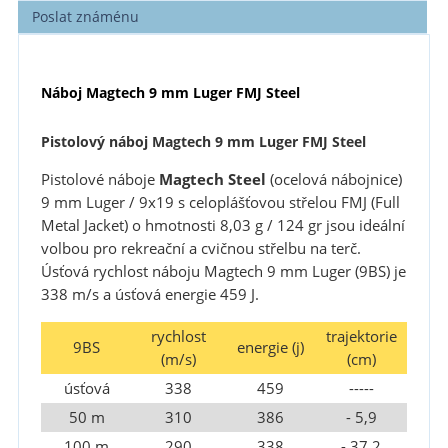
Poslat známénu
Náboj Magtech 9 mm Luger FMJ Steel
Pistolový náboj Magtech 9 mm Luger FMJ Steel
Pistolové náboje
Magtech Steel
(ocelová nábojnice)
9 mm Luger / 9x19 s celoplášťovou střelou FMJ (Full
Metal Jacket) o hmotnosti 8,03 g / 124 gr jsou ideální
volbou pro rekreační a cvičnou střelbu na terč.
Úsťová rychlost náboju Magtech 9 mm Luger (9BS) je
338 m/s a úsťová energie 459 J.
rychlost
trajektorie
9BS
energie (j)
(m/s)
(cm)
úsťová
338
459
-----
50 m
310
386
- 5,9
100 m
290
338
- 37,2