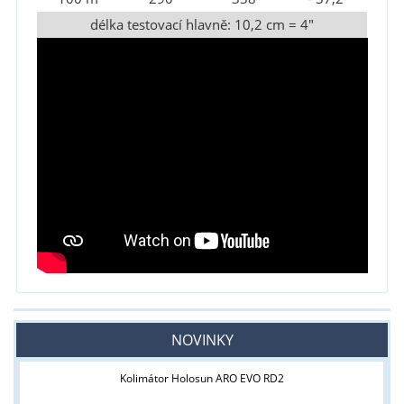
délka testovací hlavně: 10,2 cm = 4"
NOVINKY
Kolimátor Holosun ARO EVO RD2