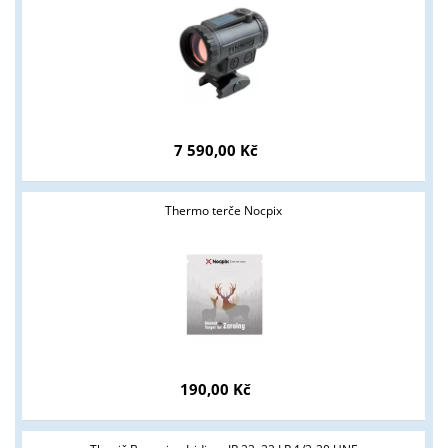
7 590,00 Kč
Thermo terče Nocpix
190,00 Kč
Tyto stránky jsou určeny pouze odborné veřejnosti od 18 let a
podnikatelům v oblasti zbraně a střelivo. Splňujete tyto