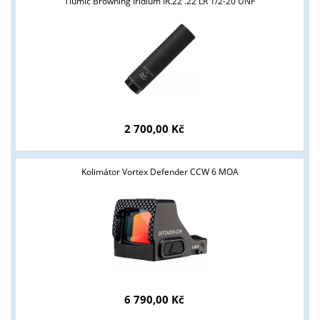
Tlumič Browning Iridium IR.22 .22 LR 1/2-20 UNF
podmínky?
ANO
NE
2 700,00 Kč
Kolimátor Vortex Defender CCW 6 MOA
6 790,00 Kč