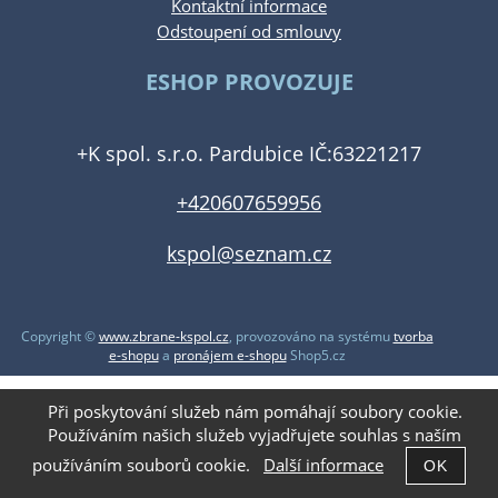
Kontaktní informace
Odstoupení od smlouvy
ESHOP PROVOZUJE
+K spol. s.r.o. Pardubice IČ:63221217
+420607659956
kspol@seznam.cz
Copyright ©
www.zbrane-kspol.cz
,
provozováno na systému
tvorba
e-shopu
a
pronájem e-shopu
Shop5.cz
Při poskytování služeb nám pomáhají soubory cookie.
Používáním našich služeb vyjadřujete souhlas s naším
používáním souborů cookie.
Další informace