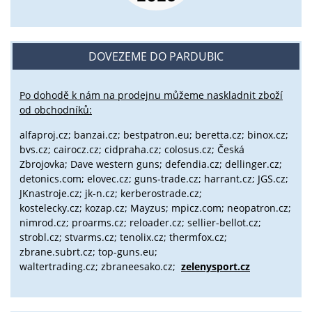
DOVEZEME DO PARDUBIC
Po dohodě k nám na prodejnu můžeme naskladnit zboží
od obchodníků:
alfaproj.cz;
banzai.cz;
bestpatron.eu;
beretta.cz;
binox.cz;
bvs.cz;
cairocz.cz; cidpraha.cz; colosus.cz; Česká
Zbrojovka; Dave western guns; defendia.cz; dellinger.cz;
detonics.com; elovec.cz; guns-trade.cz; harrant.cz; JGS.cz;
JKnastroje.cz; jk-n.cz; kerberostrade.cz;
kostelecky.cz;
kozap.cz; Mayzus;
mpicz.com; neopatron.cz;
nimrod.cz; proarms.cz; reloader.cz; sellier-bellot.cz;
strobl.cz;
stvarms.cz; tenolix.cz; thermfox.cz;
zbrane.subrt.cz;
top-guns.eu;
waltertrading.cz; zbraneesako.cz;
zelenysport.cz