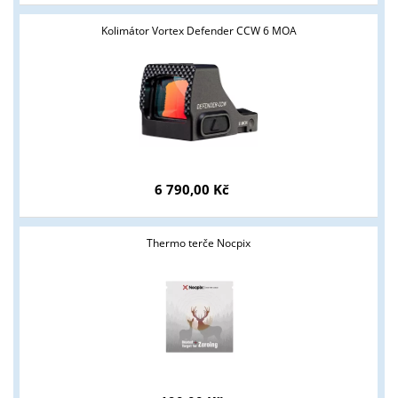
Kolimátor Vortex Defender CCW 6 MOA
6 790,00 Kč
Thermo terče Nocpix
Tyto stránky jsou určeny pouze odborné veřejnosti od 18 let a
podnikatelům v oblasti zbraně a střelivo. Splňujete tyto
podmínky?
ANO
NE