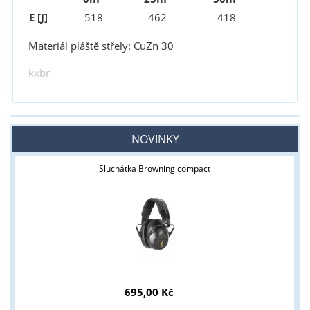
E [J]
518
462
418
Materiál pláště střely: CuZn 30
kxbr
NOVINKY
Sluchátka Browning compact
695,00 Kč