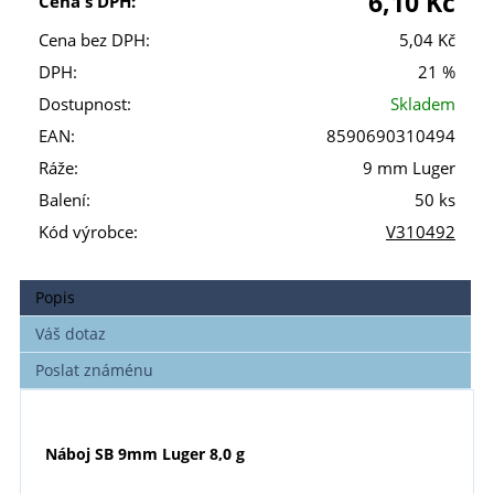
6,10 Kč
Cena s DPH:
Cena bez DPH:
5,04 Kč
DPH:
21 %
Dostupnost:
Skladem
EAN:
8590690310494
Ráže:
9 mm Luger
Balení:
50 ks
Kód výrobce:
V310492
Popis
Váš dotaz
Poslat známénu
Náboj SB 9mm Luger 8,0 g