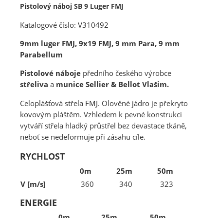
Pistolový náboj SB 9 Luger FMJ
Katalogové číslo: V310492
9mm luger FMJ, 9x19 FMJ, 9 mm Para, 9 mm
Parabellum
Pistolové náboje
předního českého výrobce
střeliva
a
munice
Sellier & Bellot Vlašim.
Celoplášťová střela FMJ. Olověné jádro je překryto
kovovým pláštěm. Vzhledem k pevné konstrukci
vytváří střela hladký průstřel bez devastace tkáně,
neboť se nedeformuje při zásahu cíle.
RYCHLOST
0m
25m
50m
V [m/s]
360
340
323
ENERGIE
0m
25m
50m