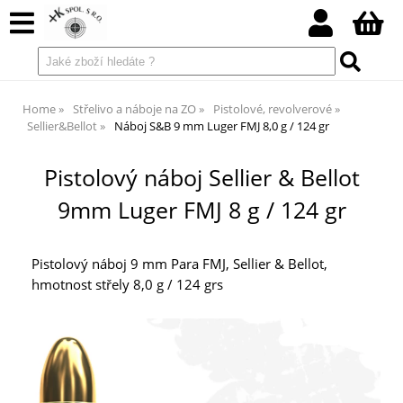
Home
Střelivo a náboje na ZO
Pistolové, revolverové
Sellier&Bellot
Náboj S&B 9 mm Luger FMJ 8,0 g / 124 gr
Pistolový náboj Sellier & Bellot
9mm Luger FMJ 8 g / 124 gr
Pistolový náboj 9 mm Para FMJ, Sellier & Bellot,
hmotnost střely 8,0 g / 124 grs