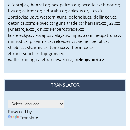
alfaproj.cz;
banzai.cz;
bestpatron.eu;
beretta.cz;
binox.cz;
bvs.cz;
cairocz.cz; cidpraha.cz; colosus.cz; Česká
Zbrojovka; Dave western guns; defendia.cz; dellinger.cz;
detonics.com; elovec.cz; guns-trade.cz; harrant.cz; JGS.cz;
JKnastroje.cz; jk-n.cz; kerberostrade.cz;
kostelecky.cz;
kozap.cz; Mayzus;
mpicz.com; neopatron.cz;
nimrod.cz; proarms.cz; reloader.cz; sellier-bellot.cz;
strobl.cz;
stvarms.cz; tenolix.cz; thermfox.cz;
zbrane.subrt.cz;
top-guns.eu;
waltertrading.cz; zbraneesako.cz;
zelenysport.cz
TRANSLATOR
Powered by
Translate