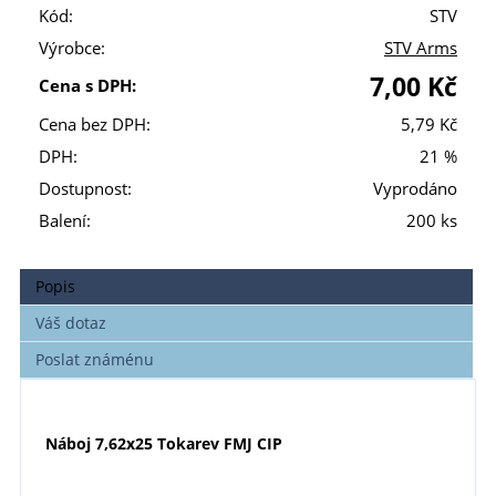
Kód:
STV
Výrobce:
STV Arms
7,00 Kč
Cena s DPH:
Cena bez DPH:
5,79 Kč
DPH:
21 %
Dostupnost:
Vyprodáno
Balení:
200 ks
Popis
Váš dotaz
Poslat známénu
N
áboj 7,62x25 Tokarev
FMJ CIP