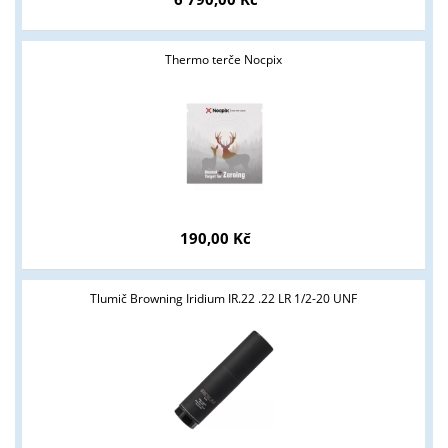
Thermo terče Nocpix
Tyto stránky jsou určeny pouze odborné veřejnosti od 18 let a
podnikatelům v oblasti zbraně a střelivo. Splňujete tyto
podmínky?
ANO
NE
190,00 Kč
Tlumič Browning Iridium IR.22 .22 LR 1/2-20 UNF