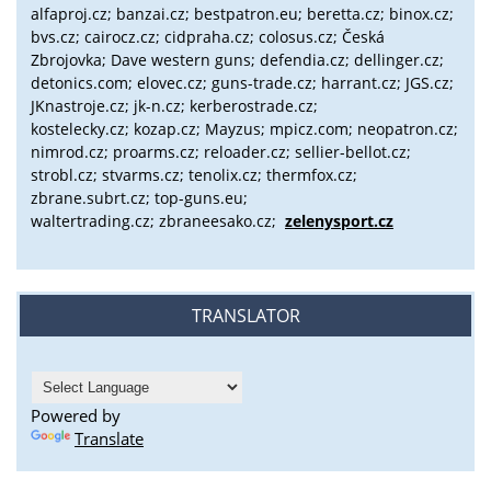
alfaproj.cz;
banzai.cz;
bestpatron.eu;
beretta.cz;
binox.cz;
bvs.cz;
cairocz.cz; cidpraha.cz; colosus.cz; Česká
Zbrojovka; Dave western guns; defendia.cz; dellinger.cz;
detonics.com; elovec.cz; guns-trade.cz; harrant.cz; JGS.cz;
JKnastroje.cz; jk-n.cz; kerberostrade.cz;
kostelecky.cz;
kozap.cz; Mayzus;
mpicz.com; neopatron.cz;
nimrod.cz; proarms.cz; reloader.cz; sellier-bellot.cz;
strobl.cz;
stvarms.cz; tenolix.cz; thermfox.cz;
zbrane.subrt.cz;
top-guns.eu;
waltertrading.cz; zbraneesako.cz;
zelenysport.cz
TRANSLATOR
Powered by
Translate