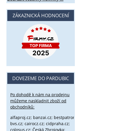
ZÁKAZNICKÁ HODNOCENÍ
DOVEZEME DO PARDUBIC
Po dohodě k nám na prodejnu
můžeme naskladnit zboží od
obchodníků:
alfaproj.cz;
banzai.cz;
bestpatron.eu;
beretta.cz;
binox.cz;
bvs.cz;
cairocz.cz; cidpraha.cz;
colosus.cz; Česká Zbrojovka;