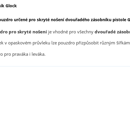
ík Glock
ouzdro určené pro skryté nošení dvouřadého zásobníku pistole G
dro pro skryté nošení
je vhodné pro všechny
dvouřadé
zásob
ek v opaskovém průvleku lze pouzdro přizpůsobit různým šířkám
o pro praváka i leváka.