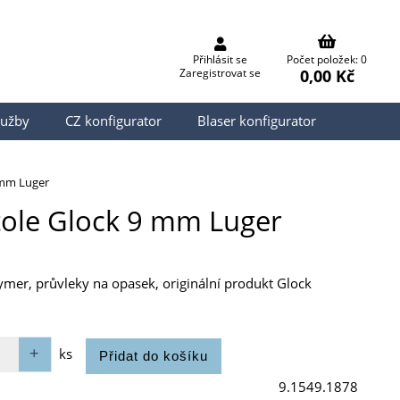
Přihlásit se
Počet položek: 0
0,00 Kč
Zaregistrovat se
lužby
CZ konfigurator
Blaser konfigurator
 mm Luger
tole Glock 9 mm Luger
mer, průvleky na opasek, originální produkt Glock
ks
9.1549.1878