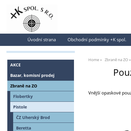
Přihlásit se
Úvodní strana
Obchodní podmínky +K spol.
Home
Zbraně na ZO
AKCE
Pou
Bazar, komisní prodej
Zbraně na ZO
Vnější opaskové pouz
Flobertky
Pistole
ČZ Uherský Brod
Beretta