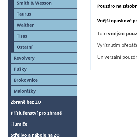
Smith & Wesson
Pouzdro na zásobn
Taurus
Vnější opaskové p
Walther
Toto
vnějšní pouz
Tisas
Vyříznutím přepáž
Ostatní
Univerzální pouzdr
Revolvery
Pušky
Brokovnice
Malorážky
Zbraně bez ZO
Příslušenství pro zbraně
Tlumiče
Střelivo a náboje na ZO