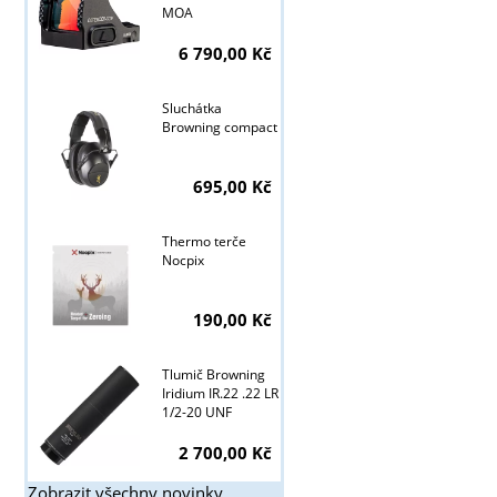
MOA
6 790,00 Kč
Sluchátka
Browning compact
695,00 Kč
Thermo terče
Nocpix
190,00 Kč
Tlumič Browning
Iridium IR.22 .22 LR
1/2-20 UNF
2 700,00 Kč
Zobrazit všechny novinky ...