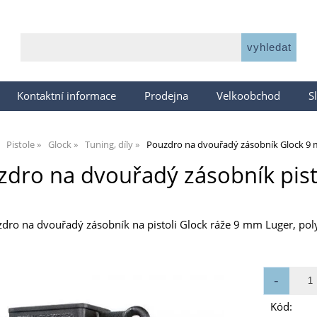
Kontaktní informace
Prodejna
Velkoobchod
S
Pistole
Glock
Tuning, díly
Pouzdro na dvouřadý zásobník Glock 9
zdro na dvouřadý zásobník pis
dro na dvouřadý zásobník na pistoli Glock ráže 9 mm Luger, poly
Kód: