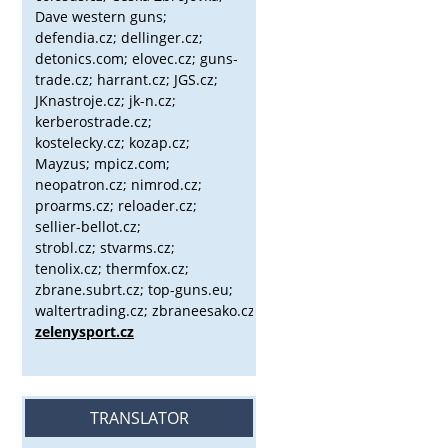
Dave western guns;
defendia.cz; dellinger.cz;
detonics.com; elovec.cz; guns-
trade.cz; harrant.cz; JGS.cz;
JKnastroje.cz; jk-n.cz;
kerberostrade.cz;
kostelecky.cz;
kozap.cz;
Mayzus;
mpicz.com;
neopatron.cz; nimrod.cz;
proarms.cz; reloader.cz;
sellier-bellot.cz;
strobl.cz;
stvarms.cz;
tenolix.cz; thermfox.cz;
zbrane.subrt.cz;
top-guns.eu;
waltertrading.cz; zbraneesako.cz;
zelenysport.cz
TRANSLATOR