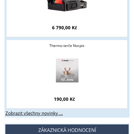
Tyto stránky jsou určeny pouze odborné veřejnosti od 18 let a
podnikatelům v oblasti zbraně a střelivo. Splňujete tyto
podmínky?
6 790,00 Kč
ANO
NE
Thermo terče Nocpix
190,00 Kč
Zobrazit všechny novinky ...
ZÁKAZNICKÁ HODNOCENÍ