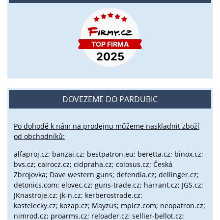
DOVEZEME DO PARDUBIC
Po dohodě k nám na prodejnu můžeme naskladnit zboží
od obchodníků:
alfaproj.cz;
banzai.cz;
bestpatron.eu;
beretta.cz;
binox.cz;
bvs.cz;
cairocz.cz; cidpraha.cz; colosus.cz; Česká
Zbrojovka; Dave western guns; defendia.cz; dellinger.cz;
detonics.com; elovec.cz; guns-trade.cz; harrant.cz; JGS.cz;
JKnastroje.cz; jk-n.cz; kerberostrade.cz;
kostelecky.cz;
kozap.cz; Mayzus;
mpicz.com; neopatron.cz;
nimrod.cz; proarms.cz; reloader.cz; sellier-bellot.cz;