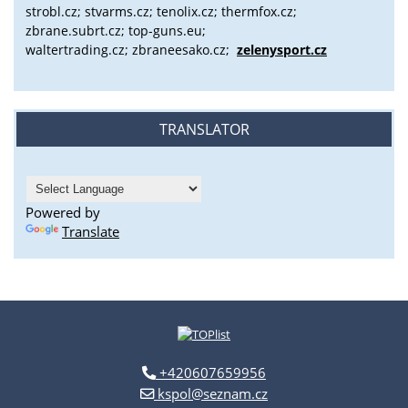
strobl.cz;
stvarms.cz; tenolix.cz; thermfox.cz;
zbrane.subrt.cz;
top-guns.eu;
waltertrading.cz; zbraneesako.cz;
zelenysport.cz
TRANSLATOR
Powered by
Translate
+420607659956
kspol@seznam.cz