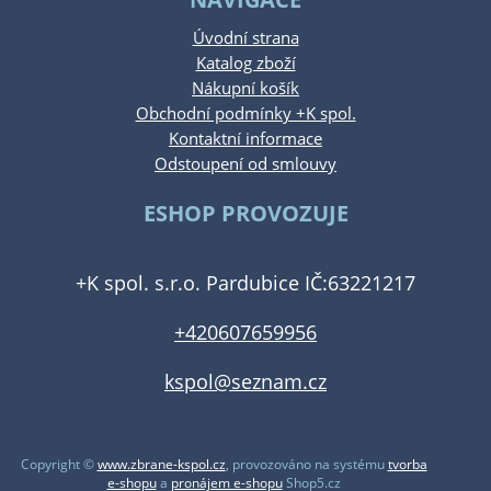
Úvodní strana
Katalog zboží
Nákupní košík
Obchodní podmínky +K spol.
Kontaktní informace
Odstoupení od smlouvy
ESHOP PROVOZUJE
+K spol. s.r.o. Pardubice IČ:63221217
+420607659956
kspol@seznam.cz
Copyright ©
www.zbrane-kspol.cz
,
provozováno na systému
tvorba
e-shopu
a
pronájem e-shopu
Shop5.cz