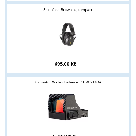
Sluchátka Browning compact
695,00 Kč
Kolimátor Vortex Defender CCW 6 MOA
Tyto stránky jsou určeny pouze odborné veřejnosti od 18 let a
podnikatelům v oblasti zbraně a střelivo. Splňujete tyto
podmínky?
ANO
NE