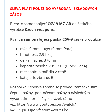
SLEVA PLATÍ POUZE DO VYPRODÁNÍ SKLADOVÝCH
ZÁSOB
Pistole
samonabíjecí
CSV-9 M7-AR
od českého
výrobce
Czech weapons.
Kvalitní
samonabíjecí puška CSV-9
české produkce.
ráže: 9 mm Luger (9 mm Para)
hmotnost: 2,95 kg
délka hlavně: 370 mm
kapacita zásobníku: 17+1 (Glock Gen4)
mechanická mířidla v ceně
kategorie zbraně: B
Rozborka / sborka zbraně se provádí zamáčknutím
čepu u pažby, pootočením pažby a následným
vysunutím horní lišty z drážek rámu
viz.
https://www.youtube.com/watch?
v=9FrTjsr_OjM&feature=youtu.be