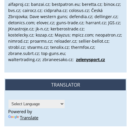
alfaproj.cz;
banzai.cz;
bestpatron.eu;
beretta.cz;
binox.cz;
bvs.cz;
cairocz.cz; cidpraha.cz; colosus.cz; Česká
Zbrojovka; Dave western guns; defendia.cz; dellinger.cz;
detonics.com; elovec.cz; guns-trade.cz; harrant.cz; JGS.cz;
JKnastroje.cz; jk-n.cz; kerberostrade.cz;
kostelecky.cz;
kozap.cz; Mayzus;
mpicz.com; neopatron.cz;
nimrod.cz; proarms.cz; reloader.cz; sellier-bellot.cz;
strobl.cz;
stvarms.cz; tenolix.cz; thermfox.cz;
zbrane.subrt.cz;
top-guns.eu;
waltertrading.cz; zbraneesako.cz;
zelenysport.cz
TRANSLATOR
Powered by
Translate