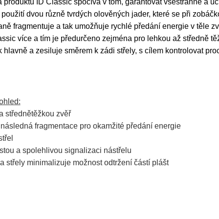
 produktu ID Classic spočívá
v tom, garantovat všestranné a ú
y použití dvou různě tvrdých olo
věných jader, které se při zobáč
vaně
fragmentuje a tak umožňuje rychlé předání energie v těle z
assic více a tím je předurčeno zejména pro lehkou až středně
tě
k hlavně a zesiluje směrem k zádi střely, s cílem kontrolo
vat pro
ohled:
 a střednětěžkou zvěř
 a následná fragmentace pro okamžité
předání energie
střel
istou a spolehlivou signalizaci nástřelu
sou určeny pouze odborné veřejnosti od 18 let a podnikatelům v o
ěla střely minimalizuje možnost odtržení částí
plášt
střelivo. Splňujete tyto podmínky?
ANO
NE