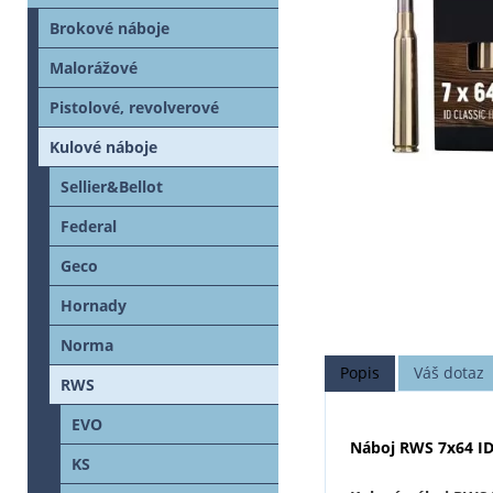
Brokové náboje
Malorážové
Pistolové, revolverové
Kulové náboje
Sellier&Bellot
Federal
Geco
Hornady
Norma
Popis
Váš dotaz
RWS
EVO
Náboj RWS 7x64 ID 
KS