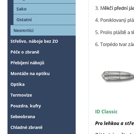
3. M
ěkčí přední já
Sako
4. P
Ostatní
oniklovaný plá
Nesmrtící
5. P
rolis pláště a t
Střelivo, náboje bez ZO
6. T
orpédo tvar zád
Péče o zbraně
Přebíjení nábojů
Montáže na optiku
Optika
Termovize
Pouzdra, kufry
ID Classic
Sebeobrana
Pro lehkou a stř
Chladné zbraně