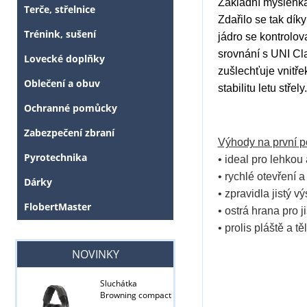
Základní myšlenka
Terče, střelnice
Zda
řilo se tak dík
Trénink, sušení
jádro se kontrolo
srovnání s UNI
Cl
Lovecké doplňky
zušlechťuje
vnitře
Oblečení a obuv
stabilitu
letu střely.
Ochranné pomůcky
Zabezpečení zbraní
Výhody na první p
Pyrotechnika
• ideal pro lehkou
• rychlé otevření
Dárky
• zpravidla jistý vý
FlobertMaster
• ostrá hrana pro j
Tyto stránky j
• prolis pláště a t
NOVINKY
Sluchátka
Browning compact