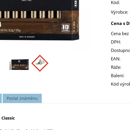
Kód:
Výrobce:
Cena s D
Cena bez
DPH:
Dostupno
EAN:
Ráže:
Balení:
Kód výro
Poslat známénu
Classic