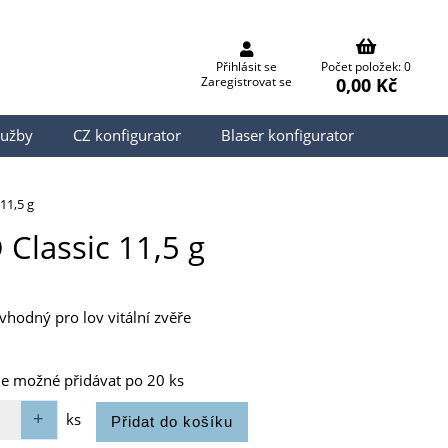
Přihlásit se
Počet položek: 0
0,00 Kč
Zaregistrovat se
lužby
CZ konfigurator
Blaser konfigurator
11,5 g
Classic 11,5 g
vhodný pro lov vitální zvěře
je možné přidávat po 20 ks
ks