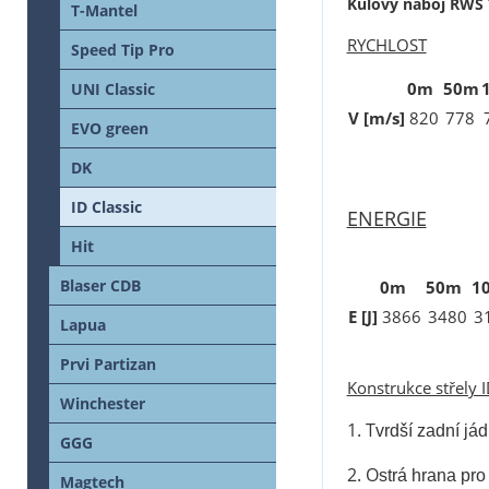
Kulový náboj RWS 7
T-Mantel
RYCHLOST
Speed Tip Pro
0m
50m
UNI Classic
V [m/s]
820
778
EVO green
DK
ID Classic
ENERGIE
Hit
Blaser CDB
0m
50m
1
E [J]
3866
3480
3
Lapua
Prvi Partizan
Konstrukce střely I
Winchester
1. T
vrdší zadní já
GGG
2. O
strá hrana pr
Magtech