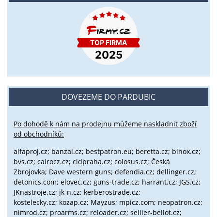
DOVEZEME DO PARDUBIC
Po dohodě k nám na prodejnu můžeme naskladnit zboží
od obchodníků:
alfaproj.cz;
banzai.cz;
bestpatron.eu;
beretta.cz;
binox.cz;
bvs.cz;
cairocz.cz; cidpraha.cz; colosus.cz; Česká
Zbrojovka; Dave western guns; defendia.cz; dellinger.cz;
detonics.com; elovec.cz; guns-trade.cz; harrant.cz; JGS.cz;
JKnastroje.cz; jk-n.cz; kerberostrade.cz;
kostelecky.cz;
kozap.cz; Mayzus;
mpicz.com; neopatron.cz;
nimrod.cz; proarms.cz; reloader.cz; sellier-bellot.cz;