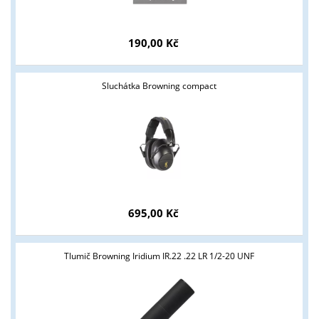
190,00 Kč
Sluchátka Browning compact
Tyto stránky jsou určeny pouze odborné veřejnosti od 18 let a
podnikatelům v oblasti zbraně a střelivo. Splňujete tyto
695,00 Kč
podmínky?
ANO
NE
Tlumič Browning Iridium IR.22 .22 LR 1/2-20 UNF