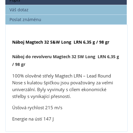
Váš dotaz
Poslat známénu
Náboj Magtech 32 S&W Long LRN 6,35 g / 98 gr
Náboj do revolveru Magtech 32 SW Long LRN 6,35 g
/ 98 gr
100% olověné střely Magtech LRN – Lead Round
Nose s kulatou špičkou jsou považovány za velmi
univerzální. Byly vyvinuty s cílem ekonomické
střelby s vynikající přesností.
Úsťová rychlost 215 m/s
Energie na ústí 147 J