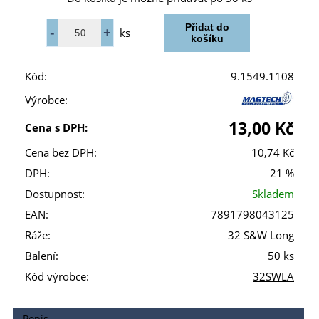
ks
Kód:
9.1549.1108
Výrobce:
13,00 Kč
Cena s DPH:
Cena bez DPH:
10,74 Kč
DPH:
21 %
Dostupnost:
Skladem
EAN:
7891798043125
Ráže:
32 S&W Long
Balení:
50 ks
Kód výrobce:
32SWLA
Popis