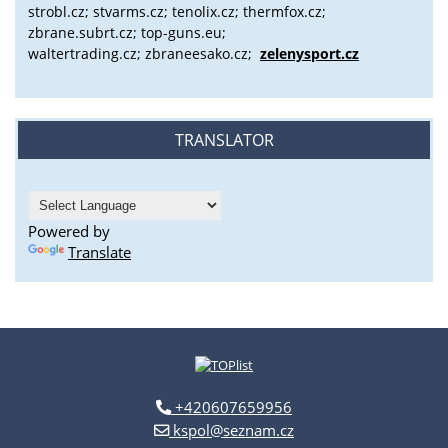
strobl.cz;
stvarms.cz; tenolix.cz; thermfox.cz;
zbrane.subrt.cz;
top-guns.eu;
waltertrading.cz; zbraneesako.cz;
zelenysport.cz
TRANSLATOR
Powered by
Translate
+420607659956
kspol@seznam.cz