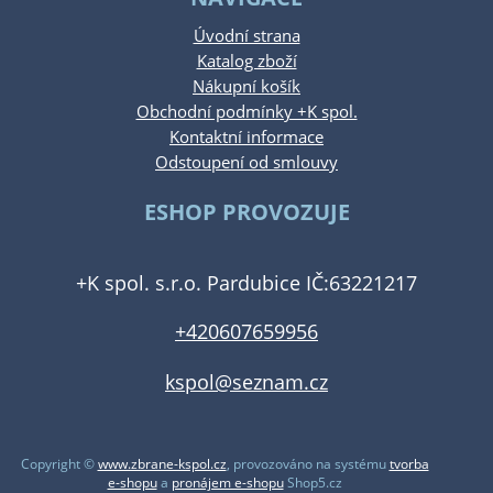
Úvodní strana
Katalog zboží
Nákupní košík
Obchodní podmínky +K spol.
Kontaktní informace
Odstoupení od smlouvy
ESHOP PROVOZUJE
+K spol. s.r.o. Pardubice IČ:63221217
+420607659956
kspol@seznam.cz
Copyright ©
www.zbrane-kspol.cz
,
provozováno na systému
tvorba
e-shopu
a
pronájem e-shopu
Shop5.cz