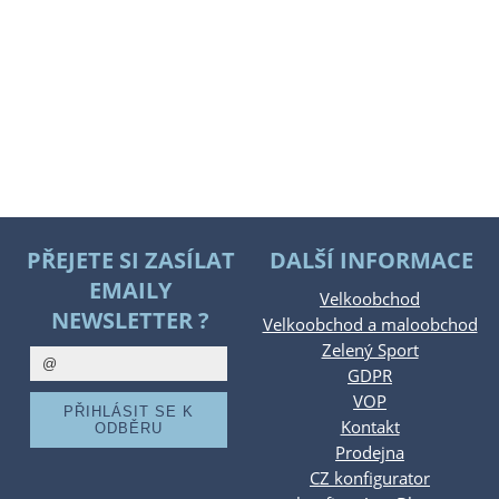
PŘEJETE SI ZASÍLAT
DALŠÍ INFORMACE
EMAILY
Velkoobchod
NEWSLETTER ?
Velkoobchod a maloobchod
Zelený Sport
GDPR
VOP
Kontakt
Prodejna
CZ konfigurator