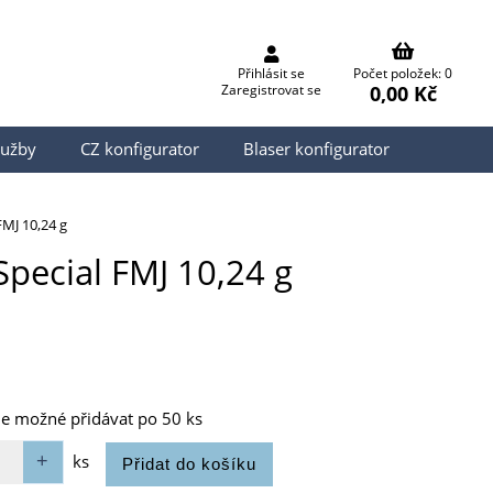
Přihlásit se
Počet položek: 0
0,00 Kč
Zaregistrovat se
lužby
CZ konfigurator
Blaser konfigurator
MJ 10,24 g
pecial FMJ 10,24 g
je možné přidávat po 50 ks
ks