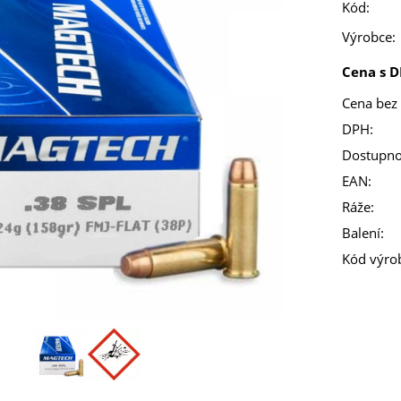
Kód:
Výrobce:
Cena s D
Cena bez
DPH:
Dostupno
EAN:
Ráže:
Balení:
Kód výro