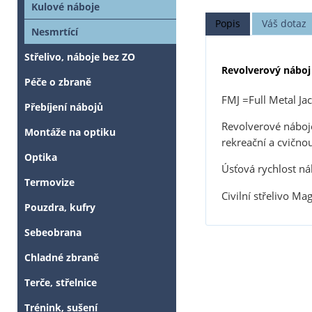
Kulové náboje
Popis
Váš dotaz
Nesmrtící
Střelivo, náboje bez ZO
Revolverový náboj 
Péče o zbraně
FMJ =Full Metal Jac
Přebíjení nábojů
Revolverové nábo
Montáže na optiku
rekreační a cvičnou
Optika
Úsťová rychlost n
Termovize
Civilní střelivo M
Pouzdra, kufry
Sebeobrana
Chladné zbraně
Terče, střelnice
Trénink, sušení