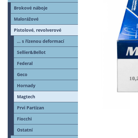
Brokové náboje
Malorážové
Pistolové, revolverové
... s řízenou deformací
Sellier&Bellot
Federal
Geco
Hornady
Magtech
Prvi Partizan
Fiocchi
Ostatní