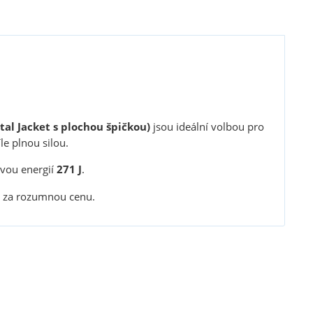
etal Jacket s plochou špičkou)
jsou ideální volbou pro
le plnou silou.
ovou energií
271 J
.
nů za rozumnou cenu.