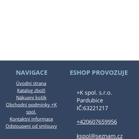
NAVIGACE
ESHOP PROVOZUJE
Úvodní strana
Katalog zboží
+K spol. s.r.o.
Nákupní košík
Pardubice
Obchodní podmínky +K
IČ:63221217
spol.
Kontaktní informace
+420607659956
Odstoupení od smlouvy
kspol@seznam.cz