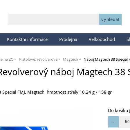
Kontaktní informace
Prodejna
Velkoobchod
S
je na ZO
Pistolové, revolverové
Magtech
Náboj Magtech 38 Special F
Revolverový náboj Magtech 38 S
 Special FMJ, Magtech, hmotnost střely 10,24 g / 158 gr
Do košíku 