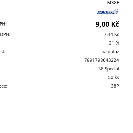
M38F
9,00 Kč
PH:
 DPH:
7,44 Kč
21 %
st:
na dotaz
7891798043224
38 Special
50 ks
bce:
38P