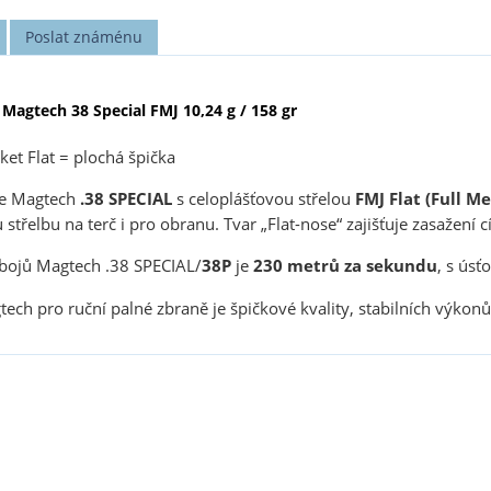
Poslat známénu
Magtech 38 Special FMJ 10,24 g / 158 gr
ket Flat = plochá špička
je Magtech
.38 SPECIAL
s celoplášťovou střelou
FMJ Flat (Full M
 střelbu na terč i pro obranu. Tvar „Flat-nose“ zajišťuje zasažení cí
ábojů Magtech .38 SPECIAL/
38P
je
230 metrů za sekundu
, s úsť
agtech pro ruční palné zbraně je špičkové kvality, stabilních výko