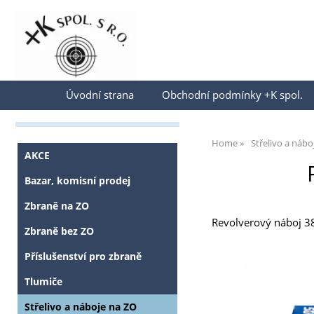
Přihlásit se
Úvodní strana
Obchodní podmínky +K spol.
Home
Střelivo a nábo
AKCE
Bazar, komisní prodej
Zbraně na ZO
Revolverový náboj 38
Zbraně bez ZO
Příslušenství pro zbraně
Tlumiče
Střelivo a náboje na ZO