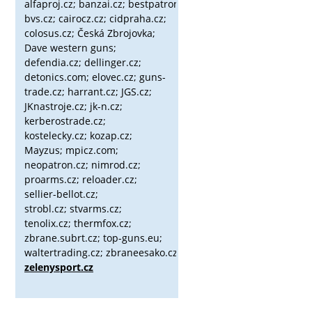
alfaproj.cz;
banzai.cz;
bestpatron.eu;
beretta.cz;
binox.cz;
bvs.cz;
cairocz.cz; cidpraha.cz;
colosus.cz; Česká Zbrojovka;
Dave western guns;
defendia.cz; dellinger.cz;
detonics.com; elovec.cz; guns-
trade.cz; harrant.cz; JGS.cz;
JKnastroje.cz; jk-n.cz;
kerberostrade.cz;
kostelecky.cz;
kozap.cz;
Mayzus;
mpicz.com;
neopatron.cz; nimrod.cz;
proarms.cz; reloader.cz;
sellier-bellot.cz;
strobl.cz;
stvarms.cz;
tenolix.cz; thermfox.cz;
zbrane.subrt.cz;
top-guns.eu;
waltertrading.cz; zbraneesako.cz;
zelenysport.cz