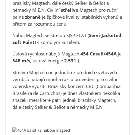
brazilský Magtech, dále český Sellier & Bellot a
německý M.E.N. Civilní
střelivo
Magtech pro ruční
palné
zbraně
je špičkové kvality, stabilních výkonů a
přitom za rozumnou cenu.
Náboj Magtech se střelou SJSP FLAT (
Semi-Jacketed
Soft Point
) s komolým kuželem.
Úsťová rychlost nábojů Magtech
454 Casull/
454A
je
548 m/s
, úsťová energie
2.531 J
.
Střelivo Magtech od jednoho z předních světových
výrobců nábojů mnoha ráží a provedení pro civilní i
vojenské využití. Brazilský koncern CBC (Companhia
Brasileira de Cartuchos) je dnes vlastníkem několika
značek, mezi které patří jednak brazilský Magtech,
dále český Sellier & Bellot a německý M.E.N.