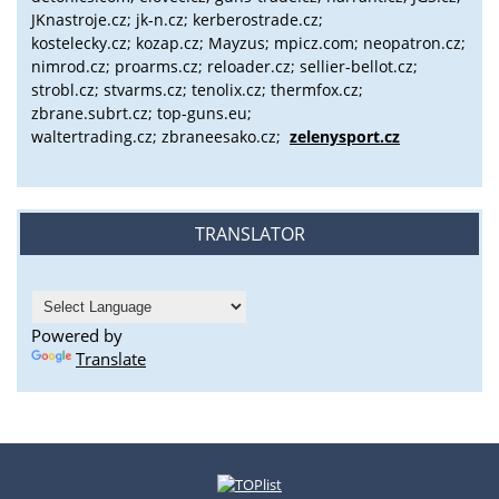
JKnastroje.cz; jk-n.cz; kerberostrade.cz;
kostelecky.cz;
kozap.cz; Mayzus;
mpicz.com; neopatron.cz;
nimrod.cz; proarms.cz; reloader.cz; sellier-bellot.cz;
strobl.cz;
stvarms.cz; tenolix.cz; thermfox.cz;
zbrane.subrt.cz;
top-guns.eu;
waltertrading.cz; zbraneesako.cz;
zelenysport.cz
TRANSLATOR
Powered by
Translate