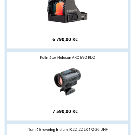
Tyto stránky jsou určeny pouze odborné veřejnosti od 18 let a
podnikatelům v oblasti zbraně a střelivo. Splňujete tyto
podmínky?
6 790,00 Kč
ANO
NE
Kolimátor Holosun ARO EVO RD2
7 590,00 Kč
Tlumič Browning Iridium IR.22 .22 LR 1/2-20 UNF