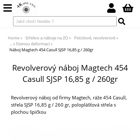
Home
Střelivo a náboje na ZO
Pistolové, revolverové
... s řízenou deformací
Náboj Magtech 454 Casull SJSP 16,85 g / 260gr
Revolverový náboj Magtech 454
Casull SJSP 16,85 g / 260gr
Revolverový náboj od firmy Magtech, ráže 454 Casull,
střela SJSP 16,85 g / 260 gr, poloplášťová střela s
plochou špičkou