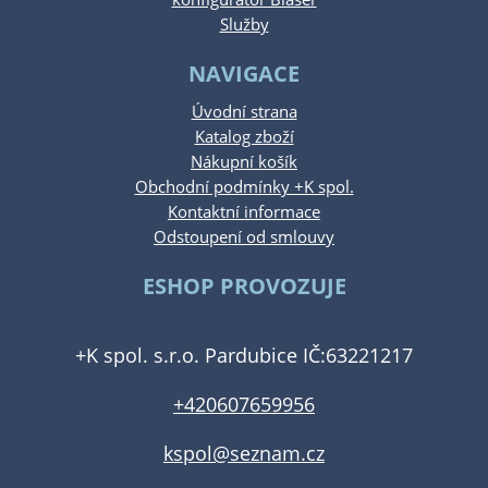
Služby
NAVIGACE
Úvodní strana
Katalog zboží
Nákupní košík
Obchodní podmínky +K spol.
Kontaktní informace
Odstoupení od smlouvy
ESHOP PROVOZUJE
+K spol. s.r.o. Pardubice IČ:63221217
+420607659956
kspol@seznam.cz