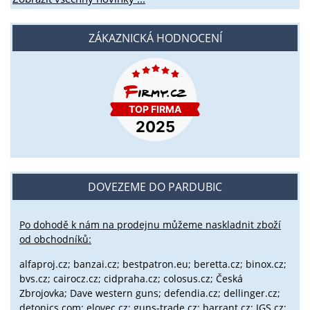
ZÁKAZNICKÁ HODNOCENÍ
DOVEZEME DO PARDUBIC
Po dohodě k nám na prodejnu můžeme naskladnit zboží
od obchodníků:
alfaproj.cz;
banzai.cz;
bestpatron.eu;
beretta.cz;
binox.cz;
bvs.cz;
cairocz.cz; cidpraha.cz; colosus.cz; Česká
Zbrojovka; Dave western guns; defendia.cz; dellinger.cz;
detonics.com; elovec.cz; guns-trade.cz; harrant.cz; JGS.cz;