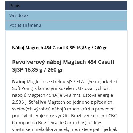
Popis
Váš dotaz
Poslat známénu
Náboj Magtech 454 Casull SJSP 16,85 g / 260 gr
Revolverový náboj Magtech 454 Casull
SJSP 16,85 g / 260 gr
Náboj
Magtech se střelou SJSP FLAT (Semi-Jacketed
Soft Point) s komolým kuželem. Úsťová rychlost
nábojů Magtech 454A je 548 m/s, úsťová energie
2.536 J.
Střelivo
Magtech od jednoho z předních
světových výrobců nábojů mnoha ráží a provedení
pro civilní i vojenské využití. Brazilský koncern CBC
(Companhia Brasileira de Cartuchos) je dnes
vlastníkem několika značek, mezi které patří jednak