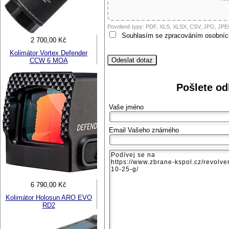
odborné veřejnosti od 18 let a podnikatelům v oblasti zbraně a st
ANO
NE
Povolené typy: PDF, XLS, XLSX, CSV, JPG, JP
Souhlasím se zpracováním osobních
2 700,00 Kč
Kolimátor Vortex Defender
CCW 6 MOA
Pošlete o
Vaše jméno
Email Vašeho známého
6 790,00 Kč
Kolimátor Holosun ARO EVO
RD2