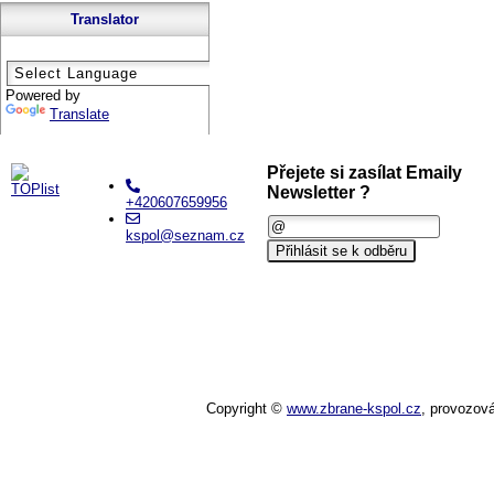
Translator
Powered by
Translate
Přejete si zasílat Emaily
Newsletter ?
+420607659956
kspol@seznam.cz
Copyright ©
www.zbrane-kspol.cz
,
provozov