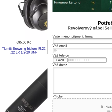
Potře
Revolverový náboj Sell
Vaše jméno, příjmení, firma
695,00 Kč
Váš email
Tlumič Browning Iridium IR.22
.22 LR 1/2-20 UNF
Váš telefon
Váš dotaz
Přílohy
📎 Pře
neb