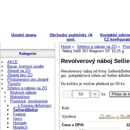
Úvodní strana
Obchodní podmínky +K
Kontaktní infor
spol.
CZ konfigurat
Home
Střelivo a náboje na ZO
Pist
Náboj S&B 357 Magnum SP 10,25 g
Kategorie
Revolverový náboj Selli
AKCE
Bazar, komisní prodej
Zbraně na ZO
Revolverový náboj od firmy Sellier&Bell
Zbraně bez ZO
grs, poloplášťová střela od Sellier &Bello
Příslušenství pro zbraně
Tlumiče
Do košíku je možné přidávat po 50 ks
Střelivo a náboje na ZO
Brokové náboje
ks
Malorážové
Pistolové, revolverové
... s řízenou deformací
Kód:
Sellier&Bellot
Federal
Výrobce:
Geco
Hornady
Cena s DPH:
12
Magtech