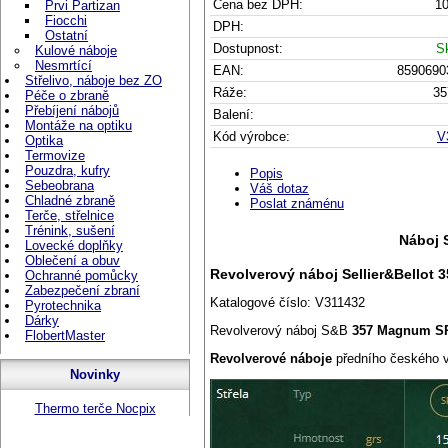
Cena bez DPH:
10
Prvi Partizan
Fiocchi
DPH:
Ostatní
Dostupnost:
S
Kulové náboje
Nesmrtící
EAN:
8590690
Střelivo, náboje bez ZO
Ráže:
35
Péče o zbraně
Přebíjení nábojů
Balení:
Montáže na optiku
Kód výrobce:
V
Optika
Termovize
Pouzdra, kufry
Popis
Sebeobrana
Váš dotaz
Chladné zbraně
Poslat známénu
Terče, střelnice
Trénink, sušení
Náboj 
Lovecké doplňky
Oblečení a obuv
Revolverový náboj Sellier&Bellot 
Ochranné pomůcky
Zabezpečení zbraní
Katalogové číslo: V311432
Pyrotechnika
Dárky
Revolverový náboj S&B
357 Magnum 
FlobertMaster
Revolverové náboje
předního českého 
Novinky
Thermo terče Nocpix