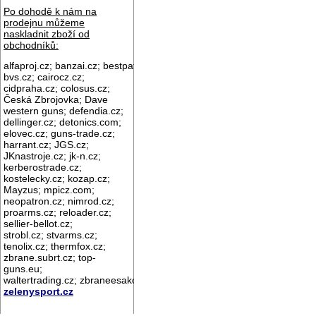
Po dohodě k nám na
prodejnu můžeme
naskladnit zboží od
obchodníků:
alfaproj.cz;
banzai.cz;
bestpatron.eu;
beretta.cz;
binox.cz;
bvs.cz;
cairocz.cz;
cidpraha.cz; colosus.cz;
Česká Zbrojovka; Dave
western guns; defendia.cz;
dellinger.cz; detonics.com;
elovec.cz; guns-trade.cz;
harrant.cz; JGS.cz;
JKnastroje.cz; jk-n.cz;
kerberostrade.cz;
kostelecky.cz;
kozap.cz;
Mayzus;
mpicz.com;
neopatron.cz; nimrod.cz;
proarms.cz; reloader.cz;
sellier-bellot.cz;
strobl.cz;
stvarms.cz;
tenolix.cz; thermfox.cz;
zbrane.subrt.cz;
top-
guns.eu;
waltertrading.cz; zbraneesako.cz;
zelenysport.cz