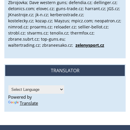
Zbrojovka; Dave western guns; defendia.cz; dellinger.cz;
detonics.com; elovec.cz; guns-trade.cz; harrant.cz; JGS.cz;
JKnastroje.cz; jk-n.cz; kerberostrade.cz;
kostelecky.cz;
kozap.cz; Mayzus;
mpicz.com; neopatron.cz;
nimrod.cz; proarms.cz; reloader.cz; sellier-bellot.cz;
strobl.cz;
stvarms.cz; tenolix.cz; thermfox.cz;
zbrane.subrt.cz;
top-guns.eu;
waltertrading.cz; zbraneesako.cz;
zelenysport.cz
TRANSLATOR
Powered by
Translate