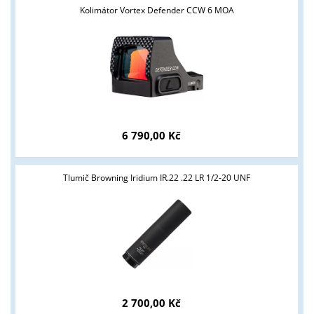
Kolimátor Vortex Defender CCW 6 MOA
Tyto stránky jsou určeny pouze odborné veřejnosti od 18 let a
podnikatelům v oblasti zbraně a střelivo. Splňujete tyto
podmínky?
ANO
NE
6 790,00 Kč
Tlumič Browning Iridium IR.22 .22 LR 1/2-20 UNF
2 700,00 Kč