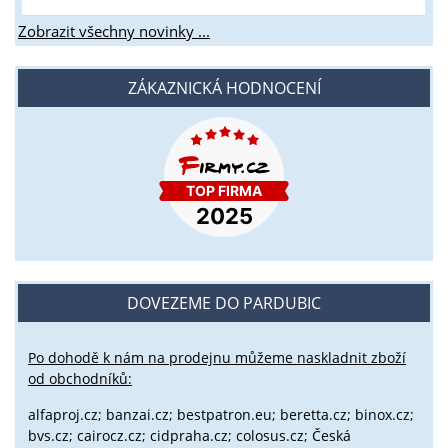
Zobrazit všechny novinky ...
ZÁKAZNICKÁ HODNOCENÍ
DOVEZEME DO PARDUBIC
Po dohodě k nám na prodejnu můžeme naskladnit zboží
od obchodníků:
alfaproj.cz;
banzai.cz;
bestpatron.eu;
beretta.cz;
binox.cz;
bvs.cz;
cairocz.cz; cidpraha.cz; colosus.cz; Česká