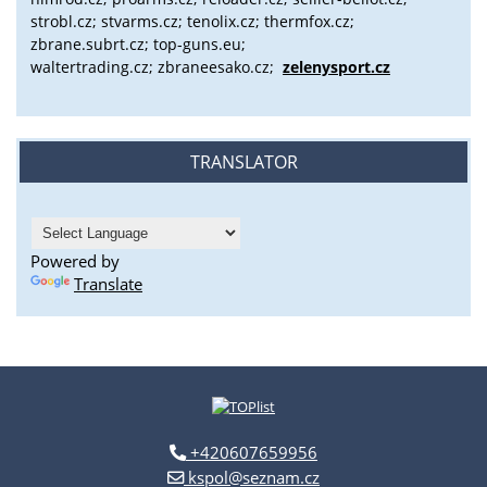
strobl.cz;
stvarms.cz; tenolix.cz; thermfox.cz;
zbrane.subrt.cz;
top-guns.eu;
waltertrading.cz; zbraneesako.cz;
zelenysport.cz
TRANSLATOR
Powered by
Translate
+420607659956
kspol@seznam.cz