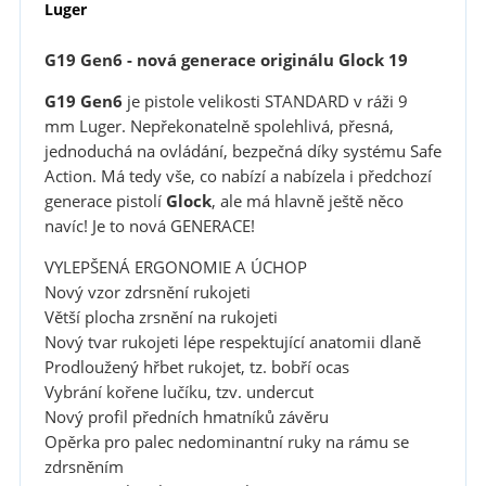
Luger
G19 Gen6 - nová generace originá
lu Glock 19
G19 Gen6
je pistole velikosti STANDARD v ráži 9
mm Luger. Nepřekonatelně spolehlivá, přesná,
jednoduchá na ovládání, bezpečná díky systému Safe
Action. Má tedy vše, co nabízí a nabízela i předchozí
generace pistolí
Glock
, ale má hlavně ještě něco
navíc! Je to nová GENERACE!
VYLEPŠENÁ ERGONOMIE A ÚCHOP
Nový vzor zdrsnění rukojeti
Větší plocha zrsnění na rukojeti
Nový tvar rukojeti lépe respektující anatomii dlaně
Prodloužený hřbet rukojet, tz. bobří ocas
Vybrání kořene lučíku, tzv. undercut
Nový profil předních hmatníků závěru
Opěrka pro palec nedominantní ruky na rámu se
zdrsněním