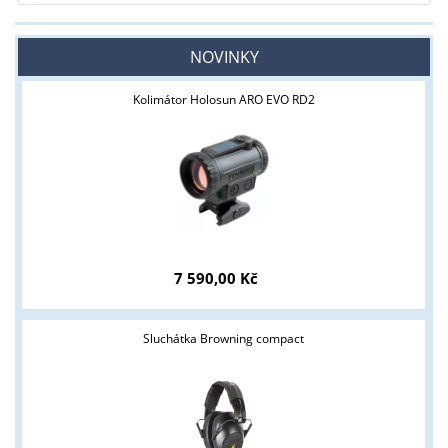
NOVINKY
Kolimátor Holosun ARO EVO RD2
Tyto stránky jsou určeny pouze odborné veřejnosti od 18 let a
7 590,00 Kč
podnikatelům v oblasti zbraně a střelivo. Splňujete tyto
podmínky?
Sluchátka Browning compact
ANO
NE