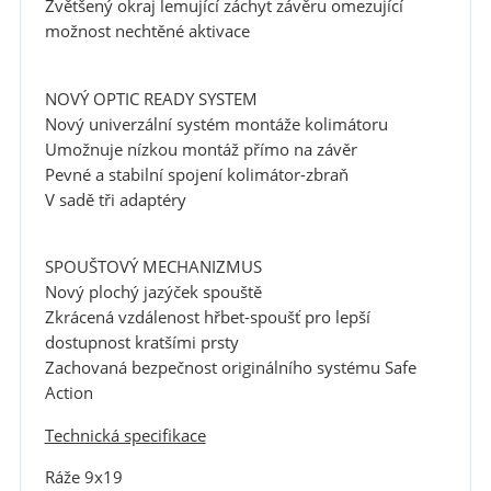
Zvětšený okraj lemující záchyt závěru omezující
možnost nechtěné aktivace
NOVÝ OPTIC READY SYSTEM
Nový univerzální systém montáže kolimátoru
Umožnuje nízkou montáž přímo na závěr
Pevné a stabilní spojení kolimátor-zbraň
V sadě tři adaptéry
SPOUŠTOVÝ MECHANIZMUS
Nový plochý jazýček spouště
Zkrácená vzdálenost hřbet-spoušť pro lepší
dostupnost kratšími prsty
Zachovaná bezpečnost originálního systému Safe
Action
Technická specifikace
Ráže
9x19