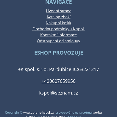
NAVIGACE
Úvodní strana
Katalog zboží
Nákupní košík
Obchodní podmínky +K spol.
Kontaktní informace
Odstoupení od smlouvy
ESHOP PROVOZUJE
+K spol. s.r.o. Pardubice IČ:63221217
+420607659956
kspol@seznam.cz
Copyright ©
www.zbrane-kspol.cz
,
provozováno na systému
tvorba
e-shopu
a
pronájem e-shopu
Shop5.cz