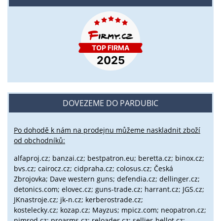
DOVEZEME DO PARDUBIC
Po dohodě k nám na prodejnu můžeme naskladnit zboží
od obchodníků:
alfaproj.cz;
banzai.cz;
bestpatron.eu;
beretta.cz;
binox.cz;
bvs.cz;
cairocz.cz; cidpraha.cz; colosus.cz; Česká
Zbrojovka; Dave western guns; defendia.cz; dellinger.cz;
detonics.com; elovec.cz; guns-trade.cz; harrant.cz; JGS.cz;
JKnastroje.cz; jk-n.cz; kerberostrade.cz;
kostelecky.cz;
kozap.cz; Mayzus;
mpicz.com; neopatron.cz;
nimrod.cz; proarms.cz; reloader.cz; sellier-bellot.cz;