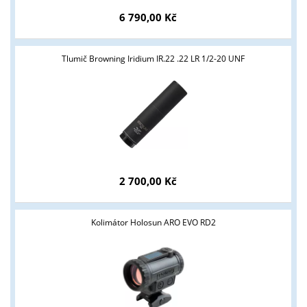
6 790,00 Kč
Tlumič Browning Iridium IR.22 .22 LR 1/2-20 UNF
Tyto stránky jsou určeny pouze odborné veřejnosti od 18 let a
podnikatelům v oblasti zbraně a střelivo. Splňujete tyto
podmínky?
ANO
NE
2 700,00 Kč
Kolimátor Holosun ARO EVO RD2