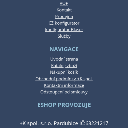
VOP
Kontakt
Prodejna
CZ konfigurator
konfigurátor Blaser
Služby
NAVIGACE
Úvodní strana
Katalog zboží
Nákupní košík
Obchodní podmínky +K spol.
Kontaktní informace
Odstoupení od smlouvy
ESHOP PROVOZUJE
+K spol. s.r.o. Pardubice IČ:63221217