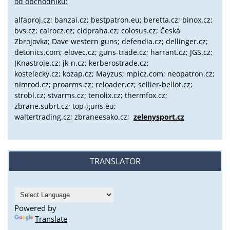
od obchodníků:
alfaproj.cz;
banzai.cz;
bestpatron.eu;
beretta.cz;
binox.cz;
bvs.cz;
cairocz.cz; cidpraha.cz; colosus.cz; Česká
Zbrojovka; Dave western guns; defendia.cz; dellinger.cz;
detonics.com; elovec.cz; guns-trade.cz; harrant.cz; JGS.cz;
JKnastroje.cz; jk-n.cz; kerberostrade.cz;
kostelecky.cz;
kozap.cz; Mayzus;
mpicz.com; neopatron.cz;
nimrod.cz; proarms.cz; reloader.cz; sellier-bellot.cz;
strobl.cz;
stvarms.cz; tenolix.cz; thermfox.cz;
zbrane.subrt.cz;
top-guns.eu;
waltertrading.cz; zbraneesako.cz;
zelenysport.cz
TRANSLATOR
Powered by
Translate