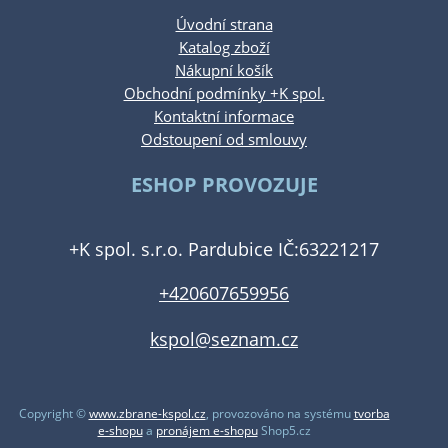
Úvodní strana
Katalog zboží
Nákupní košík
Obchodní podmínky +K spol.
Kontaktní informace
Odstoupení od smlouvy
ESHOP PROVOZUJE
+K spol. s.r.o. Pardubice IČ:63221217
+420607659956
kspol@seznam.cz
Copyright ©
www.zbrane-kspol.cz
,
provozováno na systému
tvorba
e-shopu
a
pronájem e-shopu
Shop5.cz