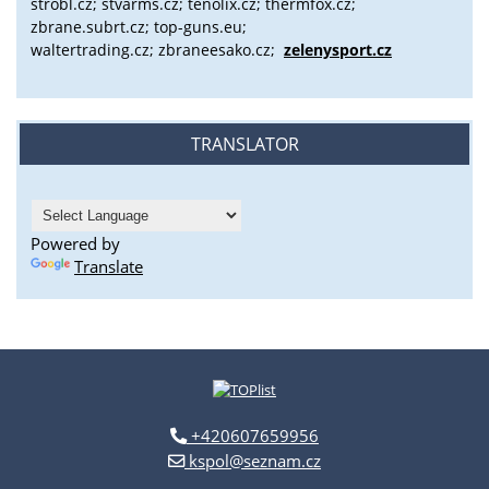
strobl.cz;
stvarms.cz; tenolix.cz; thermfox.cz;
zbrane.subrt.cz;
top-guns.eu;
waltertrading.cz; zbraneesako.cz;
zelenysport.cz
TRANSLATOR
Powered by
Translate
+420607659956
kspol@seznam.cz