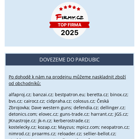
DOVEZEME DO PARDUBIC
Po dohodě k nám na prodejnu můžeme naskladnit zboží
od obchodníků:
alfaproj.cz;
banzai.cz;
bestpatron.eu;
beretta.cz;
binox.cz;
bvs.cz;
cairocz.cz; cidpraha.cz; colosus.cz; Česká
Zbrojovka; Dave western guns; defendia.cz; dellinger.cz;
detonics.com; elovec.cz; guns-trade.cz; harrant.cz; JGS.cz;
JKnastroje.cz; jk-n.cz; kerberostrade.cz;
kostelecky.cz;
kozap.cz; Mayzus;
mpicz.com; neopatron.cz;
nimrod.cz; proarms.cz; reloader.cz; sellier-bellot.cz;