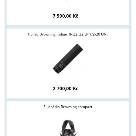
7 590,00 Kč
Tlumič Browning Iridium IR.22 .22 LR 1/2-20 UNF
Tyto stránky jsou určeny pouze odborné veřejnosti od 18 let a
podnikatelům v oblasti zbraně a střelivo. Splňujete tyto
2 700,00 Kč
podmínky?
ANO
NE
Sluchátka Browning compact