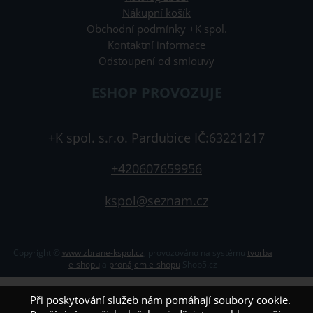
Nákupní košík
Obchodní podmínky +K spol.
Kontaktní informace
Odstoupení od smlouvy
ESHOP PROVOZUJE
+K spol. s.r.o. Pardubice IČ:63221217
+420607659956
kspol@seznam.cz
Copyright ©
www.zbrane-kspol.cz
,
provozováno na systému
tvorba
e-shopu
a
pronájem e-shopu
Shop5.cz
Při poskytování služeb nám pomáhají soubory cookie.