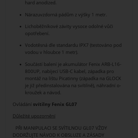
hard anodized.
Nárazuvzdorná pádům z výšky 1 metr.
Lichoběžníkové závity vysoce odolné vůči
opotřebení.
Vodotěsná dle standardu IPX7 (testováno pod
vodou v hloubce 1 metr).
Součástí balení je akumulátor Fenix ARB-L16-
800UP, nabíjecí USB-C kabel, západka pro
montáž na lištu Picatinny (západka na GLOCK
je již předinstalována na svítilně), náhradní o-
kroužek a návod.
Ovládání
svítilny Fenix GL07
Důležité upozornění
PŘI MANIPULACI SE SVÍTILNOU GL07 VŽDY
DODRŽUJTE NÁVOD K OBSLUZE A ZÁSADY