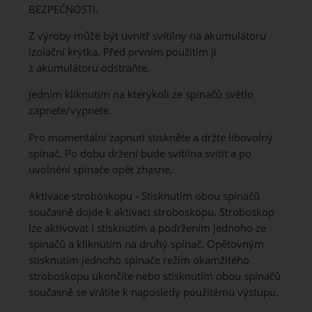
BEZPEČNOSTI.
Z výroby může být uvnitř svítilny na akumulátoru
izolační krytka. Před prvním použitím ji
z akumulátoru odstraňte.
Jedním kliknutím na kterýkoli ze spínačů světlo
zapnete/vypnete.
Pro momentální zapnutí stiskněte a držte libovolný
spínač. Po dobu držení bude svítilna svítit a po
uvolnění spínače opět zhasne.
Aktivace stroboskopu - Stisknutím obou spínačů
současně dojde k aktivaci stroboskopu. Stroboskop
lze aktivovat i stisknutím a podržením jednoho ze
spínačů a kliknutím na druhý spínač. Opětovným
stisknutím jednoho spínače režim okamžitého
stroboskopu ukončíte nebo stisknutím obou spínačů
současně se vrátíte k naposledy použitému výstupu.