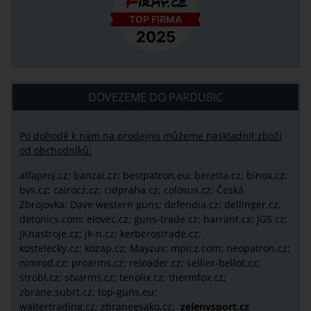
DOVEZEME DO PARDUBIC
Po dohodě k nám na prodejnu můžeme naskladnit zboží
od obchodníků:
alfaproj.cz;
banzai.cz;
bestpatron.eu;
beretta.cz;
binox.cz;
bvs.cz;
cairocz.cz; cidpraha.cz; colosus.cz; Česká
Zbrojovka; Dave western guns; defendia.cz; dellinger.cz;
detonics.com; elovec.cz; guns-trade.cz; harrant.cz; JGS.cz;
JKnastroje.cz; jk-n.cz; kerberostrade.cz;
kostelecky.cz;
kozap.cz; Mayzus;
mpicz.com; neopatron.cz;
nimrod.cz; proarms.cz; reloader.cz; sellier-bellot.cz;
strobl.cz;
stvarms.cz; tenolix.cz; thermfox.cz;
zbrane.subrt.cz;
top-guns.eu;
waltertrading.cz; zbraneesako.cz;
zelenysport.cz