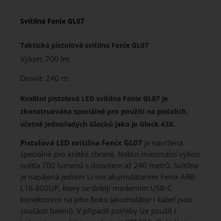
Svítilna Fenix
GL07
Taktická pistolová svítilna Fenix GL07
Výkon: 700 lm
Dosvit: 240 m
Kvalitní pistolová LED svítilna Fenix GL07 je
zkonstruována speciálně pro použití na pistolích,
včetně jednořadých Glocků jako je Glock 43X.
Pistolová LED svítilna Fenix GL07
je navržena
speciálně pro krátké zbraně. Nabízí maximální výkon
světla 700 lumenů s dosvitem až 240 metrů. Svítilna
je napájená jedním Li-ion akumulátorem Fenix ARB-
L16-800UP, který se dobíjí moderním USB-C
konektorem na jeho boku (akumulátor i kabel jsou
součástí balení). V případě potřeby lze použít i