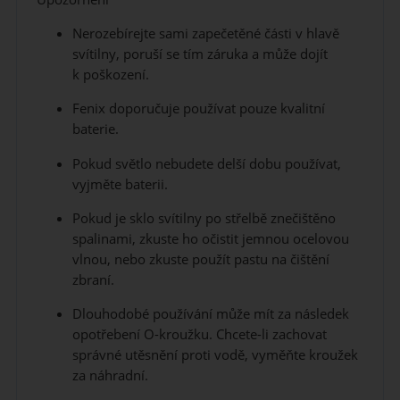
Nerozebírejte sami zapečetěné části v hlavě
svítilny, poruší se tím záruka a může dojít
k poškození.
Fenix doporučuje používat pouze kvalitní
baterie.
Pokud světlo nebudete delší dobu používat,
vyjměte baterii.
Pokud je sklo svítilny po střelbě znečištěno
spalinami, zkuste ho očistit jemnou ocelovou
vlnou, nebo zkuste použít pastu na čištění
zbraní.
Dlouhodobé používání může mít za následek
opotřebení O-kroužku. Chcete-li zachovat
správné utěsnění proti vodě, vyměňte kroužek
za náhradní.