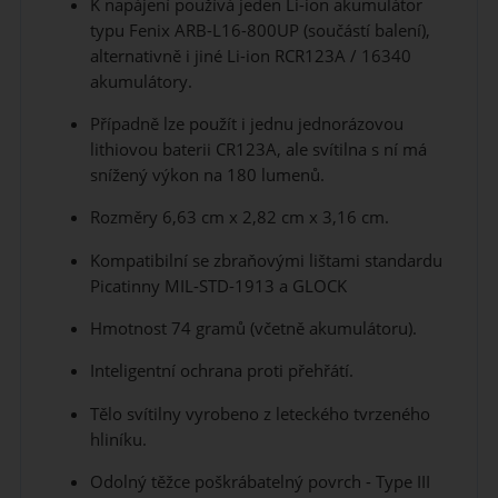
K napájení používá jeden Li-ion akumulátor
typu Fenix ARB-L16-800UP (součástí balení),
alternativně i jiné Li-ion RCR123A / 16340
akumulátory.
Případně lze použít i jednu jednorázovou
lithiovou baterii CR123A, ale svítilna s ní má
snížený výkon na 180 lumenů.
Rozměry 6,63 cm x 2,82 cm x 3,16 cm.
Kompatibilní se zbraňovými lištami standardu
Picatinny MIL-STD-1913 a GLOCK
Hmotnost 74 gramů (včetně akumulátoru).
Inteligentní ochrana proti přehřátí.
Tělo svítilny vyrobeno z leteckého tvrzeného
hliníku.
Odolný těžce poškrábatelný povrch - Type III