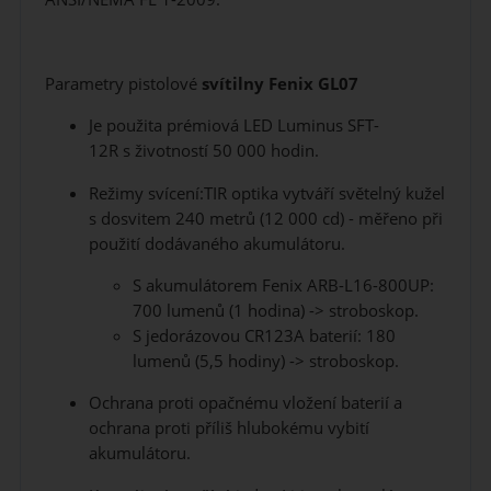
Parametry pistolové
svítilny Fenix GL07
Je použita prémiová LED Luminus SFT-
12R s životností 50 000 hodin.
Režimy svícení:TIR optika vytváří světelný kužel
s dosvitem 240 metrů (12 000 cd) - měřeno při
použití dodávaného akumulátoru.
S akumulátorem Fenix ARB-L16-800UP:
700 lumenů (1 hodina) -> stroboskop.
S jedorázovou CR123A baterií: 180
lumenů (5,5 hodiny) -> stroboskop.
Ochrana proti opačnému vložení baterií a
ochrana proti příliš hlubokému vybití
akumulátoru.