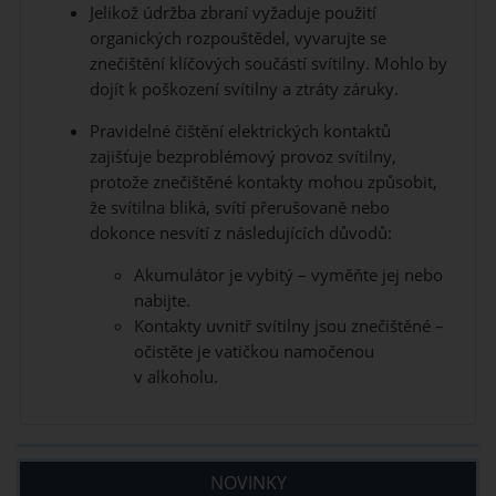
Jelikož údržba zbraní vyžaduje použití
organických rozpouštědel, vyvarujte se
znečištění klíčových součástí svítilny. Mohlo by
dojít k poškození svítilny a ztráty záruky.
Pravidelné čištění elektrických kontaktů
zajišťuje bezproblémový provoz svítilny,
protože znečištěné kontakty mohou způsobit,
že svítilna bliká, svítí přerušovaně nebo
dokonce nesvítí z následujících důvodů:
Akumulátor je vybitý – vyměňte jej nebo
nabijte.
Kontakty uvnitř svítilny jsou znečištěné –
očistěte je vatičkou namočenou
v alkoholu.
NOVINKY