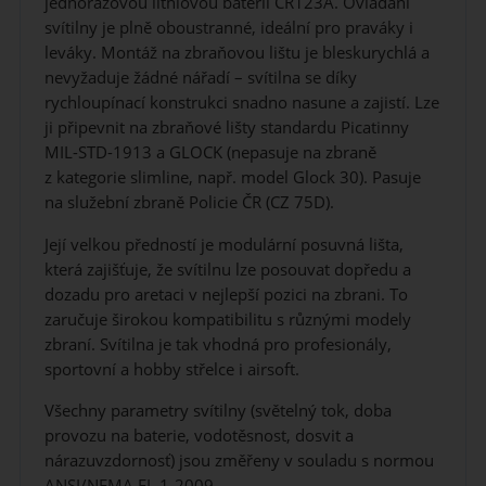
jednorázovou lithiovou baterii CR123A. Ovládání
svítilny je plně oboustranné, ideální pro praváky i
leváky. Montáž na zbraňovou lištu je bleskurychlá a
nevyžaduje žádné nářadí – svítilna se díky
rychloupínací konstrukci snadno nasune a zajistí. Lze
ji připevnit na zbraňové lišty standardu Picatinny
MIL-STD-1913 a GLOCK (nepasuje na zbraně
z kategorie slimline, např. model Glock 30). Pasuje
na služební zbraně Policie ČR (CZ 75D).
Její velkou předností je modulární posuvná lišta,
která zajišťuje, že svítilnu lze posouvat dopředu a
dozadu pro aretaci v nejlepší pozici na zbrani. To
zaručuje širokou kompatibilitu s různými modely
zbraní. Svítilna je tak vhodná pro profesionály,
sportovní a hobby střelce i airsoft.
Všechny parametry svítilny (světelný tok, doba
provozu na baterie, vodotěsnost, dosvit a
nárazuvzdornosť) jsou změřeny v souladu s normou
ANSI/NEMA FL 1-2009.