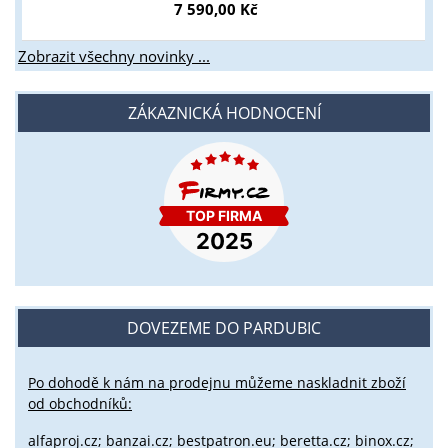
7 590,00 Kč
Zobrazit všechny novinky ...
ZÁKAZNICKÁ HODNOCENÍ
DOVEZEME DO PARDUBIC
Po dohodě k nám na prodejnu můžeme naskladnit zboží
od obchodníků:
alfaproj.cz;
banzai.cz;
bestpatron.eu;
beretta.cz;
binox.cz;