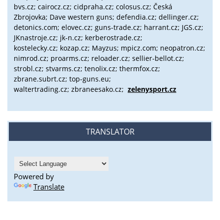
bvs.cz;
cairocz.cz; cidpraha.cz; colosus.cz; Česká
Zbrojovka; Dave western guns; defendia.cz; dellinger.cz;
detonics.com; elovec.cz; guns-trade.cz; harrant.cz; JGS.cz;
JKnastroje.cz; jk-n.cz; kerberostrade.cz;
kostelecky.cz;
kozap.cz; Mayzus;
mpicz.com; neopatron.cz;
nimrod.cz; proarms.cz; reloader.cz; sellier-bellot.cz;
strobl.cz;
stvarms.cz; tenolix.cz; thermfox.cz;
zbrane.subrt.cz;
top-guns.eu;
waltertrading.cz; zbraneesako.cz;
zelenysport.cz
TRANSLATOR
Powered by
Translate