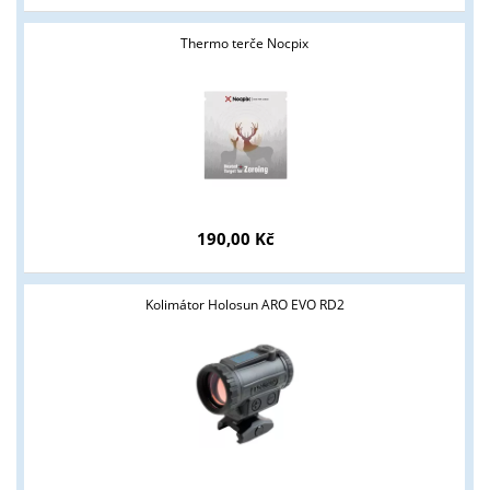
Thermo terče Nocpix
Tyto stránky jsou určeny pouze odborné veřejnosti od 18 let a
podnikatelům v oblasti zbraně a střelivo. Splňujete tyto
podmínky?
ANO
NE
190,00 Kč
Kolimátor Holosun ARO EVO RD2