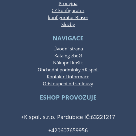
Prodejna
CZ konfigurator
konfigurátor Blaser
Služby
NAVIGACE
Úvodní strana
Katalog zboží
Nákupní košík
Obchodní podmínky +K spol.
Kontaktní informace
Odstoupení od smlouvy
ESHOP PROVOZUJE
+K spol. s.r.o. Pardubice IČ:63221217
+420607659956