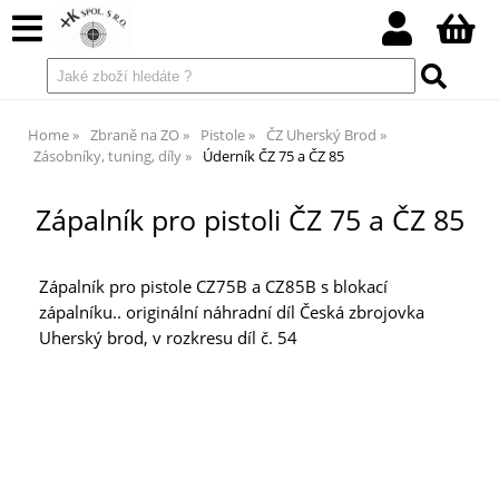
Home
Zbraně na ZO
Pistole
ČZ Uherský Brod
Zásobníky, tuning, díly
Úderník ČZ 75 a ČZ 85
Zápalník pro pistoli ČZ 75 a ČZ 85
Zápalník pro pistole CZ75B a CZ85B s blokací
zápalníku.. originální náhradní díl Česká zbrojovka
Uherský brod, v rozkresu díl č. 54