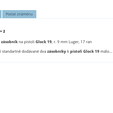
Poslat známénu
+ 2
zásobník
na pistoli
Glock 19
, r. 9 mm Luger, 17 ran
í standartně dodávané dva
zásobníky
k
pistoli Glock 19
málo...