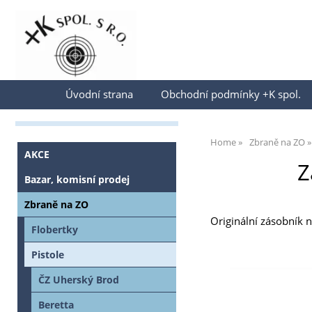
Přihlásit se
Úvodní strana
Obchodní podmínky +K spol.
Home
Zbraně na ZO
AKCE
Z
Bazar, komisní prodej
Zbraně na ZO
Originální zásobník n
Flobertky
Pistole
ČZ Uherský Brod
Beretta