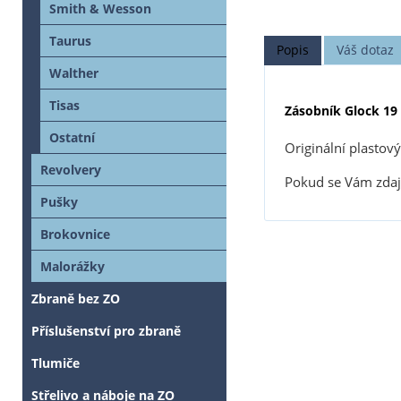
Smith & Wesson
Taurus
Popis
Váš dotaz
Walther
Tisas
Zásobník Glock 19 
Ostatní
Originální plastový
Revolvery
Pokud se Vám zdaj
Pušky
Brokovnice
Malorážky
Zbraně bez ZO
Příslušenství pro zbraně
Tlumiče
Střelivo a náboje na ZO