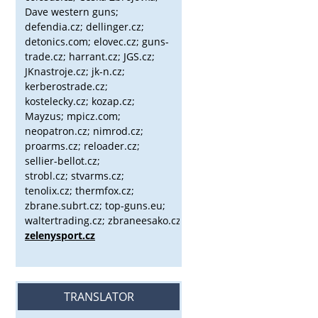
Dave western guns;
defendia.cz; dellinger.cz;
detonics.com; elovec.cz; guns-
trade.cz; harrant.cz; JGS.cz;
JKnastroje.cz; jk-n.cz;
kerberostrade.cz;
kostelecky.cz;
kozap.cz;
Mayzus;
mpicz.com;
neopatron.cz; nimrod.cz;
proarms.cz; reloader.cz;
sellier-bellot.cz;
strobl.cz;
stvarms.cz;
tenolix.cz; thermfox.cz;
zbrane.subrt.cz;
top-guns.eu;
waltertrading.cz; zbraneesako.cz;
zelenysport.cz
TRANSLATOR