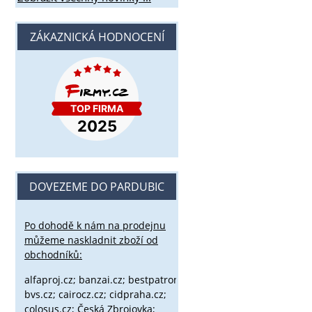
ZÁKAZNICKÁ HODNOCENÍ
DOVEZEME DO PARDUBIC
Po dohodě k nám na prodejnu
můžeme naskladnit zboží od
obchodníků:
alfaproj.cz;
banzai.cz;
bestpatron.eu;
beretta.cz;
binox.cz;
bvs.cz;
cairocz.cz; cidpraha.cz;
colosus.cz; Česká Zbrojovka;