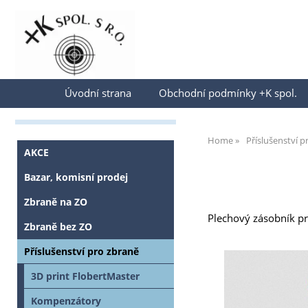
Přihlásit se
Úvodní strana
Obchodní podmínky +K spol.
Home
Příslušenství p
AKCE
Bazar, komisní prodej
Zbraně na ZO
Plechový zásobník pr
Zbraně bez ZO
Příslušenství pro zbraně
3D print FlobertMaster
Kompenzátory