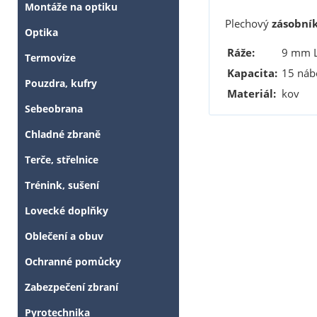
Montáže na optiku
Plechový
zásobní
Optika
Ráže:
9 mm L
Termovize
Kapacita:
15 náb
Pouzdra, kufry
Materiál:
kov
Sebeobrana
Chladné zbraně
Terče, střelnice
Trénink, sušení
Lovecké doplňky
Oblečení a obuv
Ochranné pomůcky
Zabezpečení zbraní
Pyrotechnika