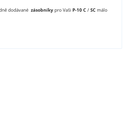
ardně dodávané
zásobníky
pro Vaši
P-10 C
/
SC
málo