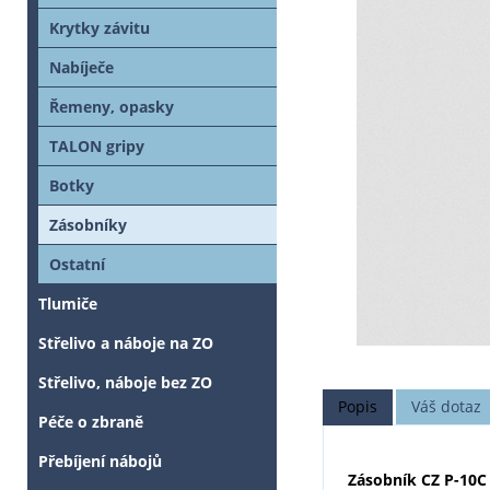
Krytky závitu
Nabíječe
Řemeny, opasky
TALON gripy
Botky
Zásobníky
Ostatní
Tlumiče
Střelivo a náboje na ZO
Střelivo, náboje bez ZO
Popis
Váš dotaz
Péče o zbraně
Přebíjení nábojů
Zásobník CZ P-10C 