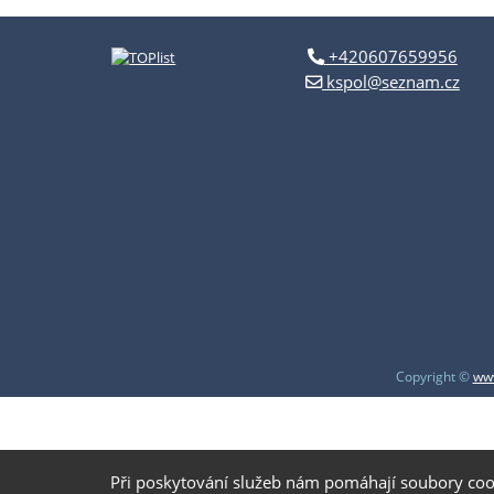
+420607659956
kspol@seznam.cz
Copyright ©
www
Při poskytování služeb nám pomáhají soubory coo