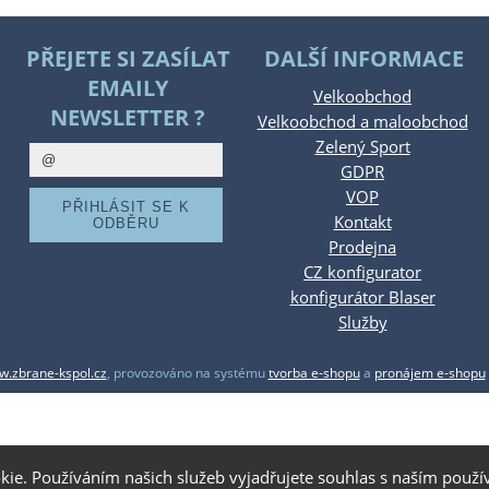
PŘEJETE SI ZASÍLAT
DALŠÍ INFORMACE
EMAILY
Velkoobchod
NEWSLETTER ?
Velkoobchod a maloobchod
Zelený Sport
GDPR
VOP
Kontakt
Prodejna
CZ konfigurator
konfigurátor Blaser
Služby
.zbrane-kspol.cz
,
provozováno na systému
tvorba e-shopu
a
pronájem e-shopu
kie. Používáním našich služeb vyjadřujete souhlas s naším pou