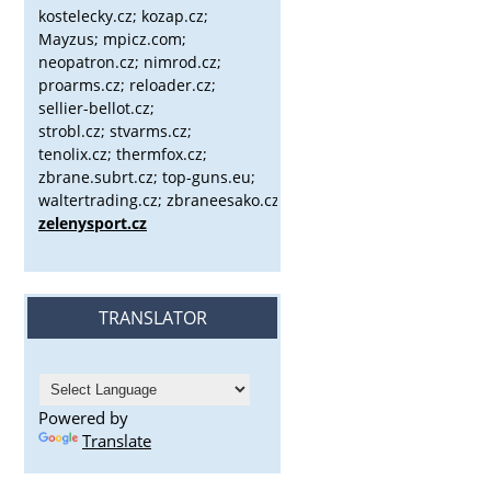
kostelecky.cz;
kozap.cz;
Mayzus;
mpicz.com;
neopatron.cz; nimrod.cz;
proarms.cz; reloader.cz;
sellier-bellot.cz;
strobl.cz;
stvarms.cz;
tenolix.cz; thermfox.cz;
zbrane.subrt.cz;
top-guns.eu;
waltertrading.cz; zbraneesako.cz;
zelenysport.cz
TRANSLATOR
Powered by
Translate