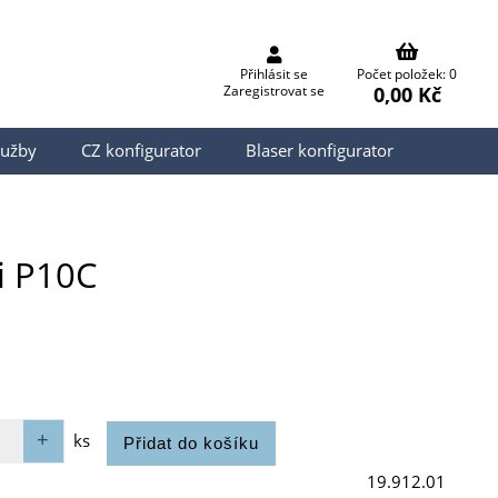
Přihlásit se
Počet položek: 0
0,00 Kč
Zaregistrovat se
lužby
CZ konfigurator
Blaser konfigurator
i P10C
ks
19.912.01