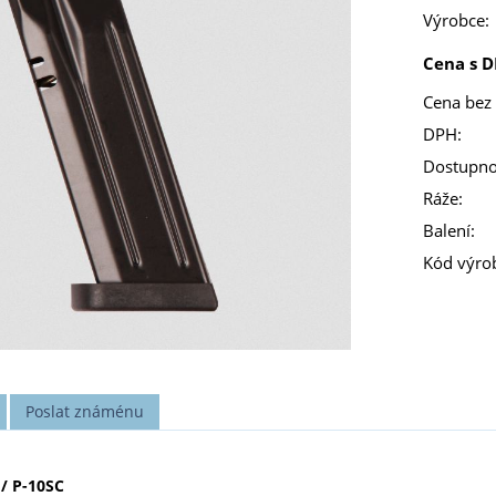
Výrobce:
Cena s D
Cena bez
DPH:
Dostupno
Ráže:
Balení:
Kód výro
Poslat známénu
/ P-10SC