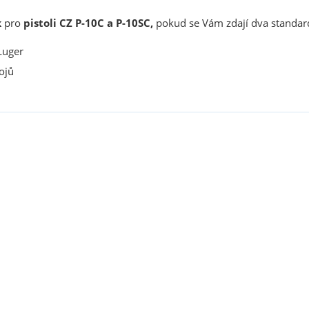
k
pro
pistoli CZ P-10C a P-10SC,
pokud se Vám zdají dva stand
uger
ojů