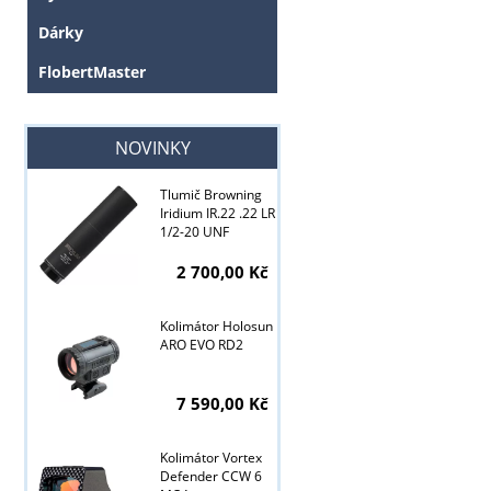
Dárky
FlobertMaster
NOVINKY
Tlumič Browning
Iridium IR.22 .22 LR
1/2-20 UNF
2 700,00 Kč
Kolimátor Holosun
ARO EVO RD2
7 590,00 Kč
Kolimátor Vortex
Tyto stránky j
Defender CCW 6