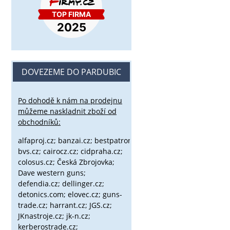
DOVEZEME DO PARDUBIC
Po dohodě k nám na prodejnu
můžeme naskladnit zboží od
obchodníků:
alfaproj.cz;
banzai.cz;
bestpatron.eu;
beretta.cz;
binox.cz;
bvs.cz;
cairocz.cz; cidpraha.cz;
colosus.cz; Česká Zbrojovka;
Dave western guns;
defendia.cz; dellinger.cz;
detonics.com; elovec.cz; guns-
trade.cz; harrant.cz; JGS.cz;
JKnastroje.cz; jk-n.cz;
kerberostrade.cz;