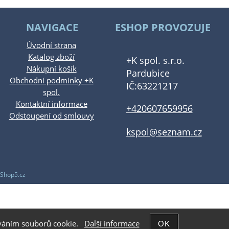
NAVIGACE
ESHOP PROVOZUJE
Úvodní strana
Katalog zboží
+K spol. s.r.o.
Nákupní košík
Pardubice
Obchodní podmínky +K
IČ:63221217
spol.
Kontaktní informace
+420607659956
Odstoupení od smlouvy
kspol@seznam.cz
Shop5.cz
žíváním souborů cookie.
Další informace