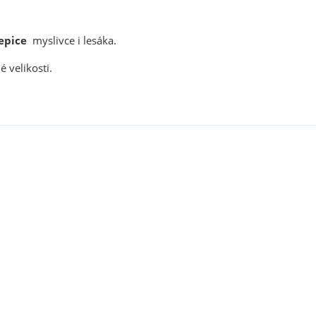
epice
myslivce i lesáka.
 velikosti.