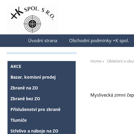
Přihlásit se
Úvodní strana
Obchodní podmínky +K spol.
Home
Oblečení a obu
AKCE
Bazar, komisní prodej
Zbraně na ZO
Myslivecká zimní čep
Zbraně bez ZO
Příslušenství pro zbraně
Tlumiče
Střelivo a náboje na ZO