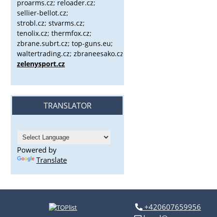
proarms.cz; reloader.cz;
sellier-bellot.cz;
strobl.cz;
stvarms.cz;
tenolix.cz; thermfox.cz;
zbrane.subrt.cz;
top-guns.eu;
waltertrading.cz; zbraneesako.cz;
zelenysport.cz
TRANSLATOR
Powered by
Translate
+420607659956