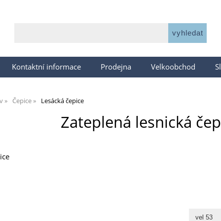
Kontaktní informace
Prodejna
Velkoobchod
S
v
Čepice
Lesácká čepice
Zateplená lesnická čep
ice