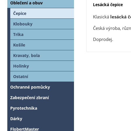
Oblečení a obuv
Lesácká čepice
Čepice
Klasická
lesácká č
Klobouky
Česká výroba, různé
Trika
Doprodej.
Košile
Kravaty, bola
Holinky
Ostatní
Ochranné pomůcky
Zabezpečení zbraní
Pyrotechnika
Dárky
FlobertMaster