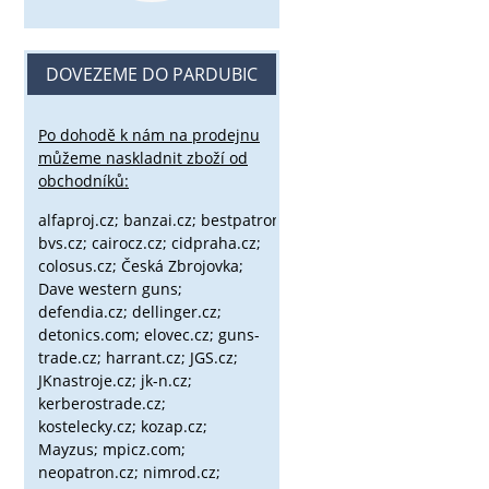
DOVEZEME DO PARDUBIC
Po dohodě k nám na prodejnu
můžeme naskladnit zboží od
obchodníků:
alfaproj.cz;
banzai.cz;
bestpatron.eu;
beretta.cz;
binox.cz;
bvs.cz;
cairocz.cz; cidpraha.cz;
colosus.cz; Česká Zbrojovka;
Dave western guns;
defendia.cz; dellinger.cz;
detonics.com; elovec.cz; guns-
trade.cz; harrant.cz; JGS.cz;
JKnastroje.cz; jk-n.cz;
kerberostrade.cz;
kostelecky.cz;
kozap.cz;
Mayzus;
mpicz.com;
neopatron.cz; nimrod.cz;