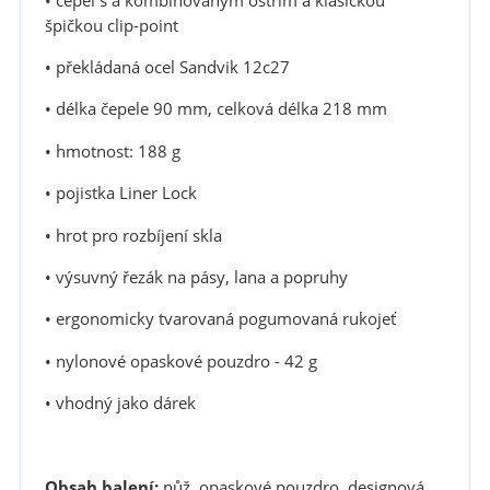
• čepel s a kombinovaným ostřím a klasickou
špičkou clip-point
• překládaná ocel Sandvik 12c27
• délka čepele 90 mm, celková délka 218 mm
• hmotnost: 188 g
• pojistka Liner Lock
• hrot pro rozbíjení skla
• výsuvný řezák na pásy, lana a popruhy
• ergonomicky tvarovaná pogumovaná rukojeť
• nylonové opaskové pouzdro - 42 g
• vhodný jako dárek
Obsah balení:
nůž, opaskové pouzdro, designová