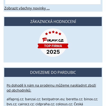
Zobrazit všechny novinky ...
ZÁKAZNICKÁ HODNOCENÍ
DOVEZEME DO PARDUBIC
Po dohodě k nám na prodejnu můžeme naskladnit zboží
od obchodníků:
alfaproj.cz;
banzai.cz;
bestpatron.eu;
beretta.cz;
binox.cz;
bvs.cz;
cairocz.cz; cidpraha.cz; colosus.cz; Česká