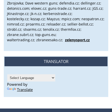
Zbrojovka; Dave western guns; defendia.cz; dellinger.cz;
detonics.com; elovec.cz; guns-trade.cz; harrant.cz; JGS.cz;
JKnastroje.cz; jk-n.cz; kerberostrade.cz;
kostelecky.cz;
kozap.cz; Mayzus;
mpicz.com; neopatron.cz;
nimrod.cz; proarms.cz; reloader.cz; sellier-bellot.cz;
strobl.cz;
stvarms.cz; tenolix.cz; thermfox.cz;
zbrane.subrt.cz;
top-guns.eu;
waltertrading.cz; zbraneesako.cz;
zelenysport.cz
TRANSLATOR
Powered by
Translate