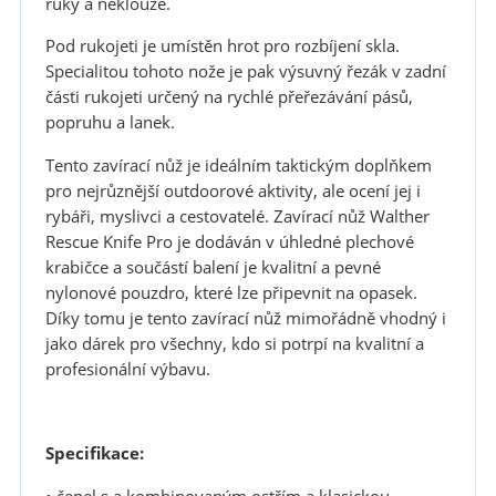
ruky a neklouže.
Pod rukojeti je umístěn hrot pro rozbíjení skla.
Specialitou tohoto nože je pak výsuvný řezák v zadní
části rukojeti určený na rychlé přeřezávání pásů,
popruhu a lanek.
Tento zavírací nůž je ideálním taktickým doplňkem
pro nejrůznější outdoorové aktivity, ale ocení jej i
rybáři, myslivci a cestovatelé. Zavírací nůž Walther
Rescue Knife Pro je dodáván v úhledné plechové
krabičce a součástí balení je kvalitní a pevné
nylonové pouzdro, které lze připevnit na opasek.
Díky tomu je tento zavírací nůž mimořádně vhodný i
jako dárek pro všechny, kdo si potrpí na kvalitní a
profesionální výbavu.
Specifikace: