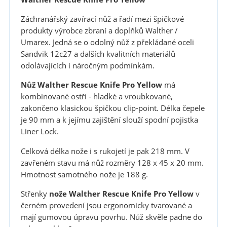
Záchranářský zavírací nůž a řadí mezi špičkové
produkty výrobce zbraní a doplňků Walther /
Umarex. Jedná se o odolný nůž z překládané oceli
Sandvik 12c27 a dalších kvalitních materiálů
odolávajících i náročným podmínkám.
Nůž
Walther Rescue Knife Pro Yellow
má
kombinované ostří - hladké a vroubkované,
zakončeno klasickou špičkou clip-point. Délka čepele
je 90 mm a k jejímu zajištění slouží spodní pojistka
Liner Lock.
Celková délka nože i s rukojetí je pak 218 mm. V
zavřeném stavu má nůž rozměry 128 x 45 x 20 mm.
Hmotnost samotného nože je 188 g.
Střenky
nože
Walther Rescue Knife Pro Yellow
v
černém provedení jsou ergonomicky tvarované a
mají gumovou úpravu povrhu. Nůž skvěle padne do