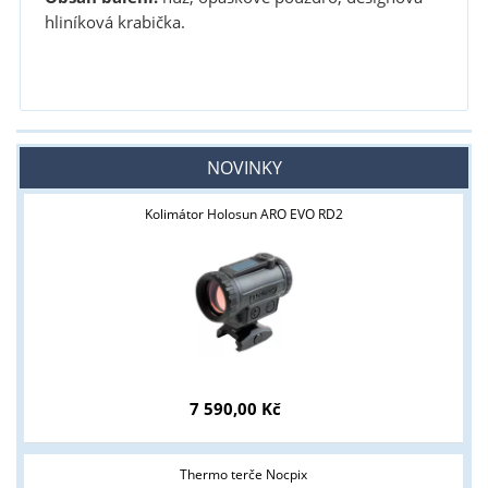
hliníková krabička.
NOVINKY
Kolimátor Holosun ARO EVO RD2
Tyto stránky jsou určeny pouze odborné veřejnosti od 18 let a
podnikatelům v oblasti zbraně a střelivo. Splňujete tyto
podmínky?
7 590,00 Kč
ANO
NE
Thermo terče Nocpix