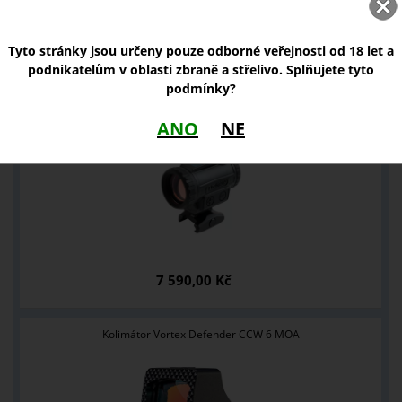
Tyto stránky jsou určeny pouze odborné veřejnosti od 18 let a
podnikatelům v oblasti zbraně a střelivo. Splňujete tyto
NOVINKY
podmínky?
Kolimátor Holosun ARO EVO RD2
ANO
NE
7 590,00 Kč
Kolimátor Vortex Defender CCW 6 MOA