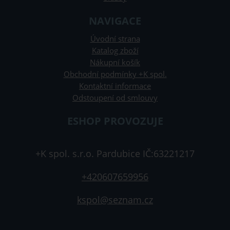
NAVIGACE
Úvodní strana
Katalog zboží
Nákupní košík
Obchodní podmínky +K spol.
Kontaktní informace
Odstoupení od smlouvy
ESHOP PROVOZUJE
+K spol. s.r.o. Pardubice IČ:63221217
+420607659956
kspol@seznam.cz