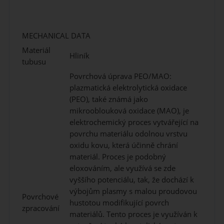
MECHANICAL DATA
Materiál
Hliník
tubusu
Povrchová úprava PEO/MAO:
plazmatická elektrolytická oxidace
(PEO), také známá jako
mikrooblouková oxidace (MAO), je
elektrochemický proces vytvářející na
povrchu materiálu odolnou vrstvu
oxidu kovu, která účinně chrání
materiál. Proces je podobný
eloxováním, ale využívá se zde
vyššího potenciálu, tak, že dochází k
výbojům plasmy s malou proudovou
Povrchové
hustotou modifikující povrch
zpracování
materiálů. Tento proces je využíván k