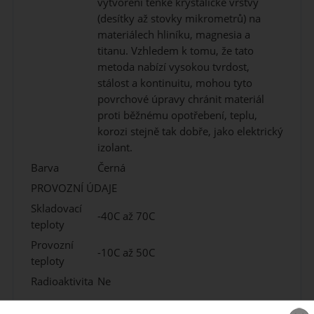
vytvoření tenké krystalické vrstvy
(desítky až stovky mikrometrů) na
materiálech hliníku, magnesia a
titanu. Vzhledem k tomu, že tato
metoda nabízí vysokou tvrdost,
stálost a kontinuitu, mohou tyto
povrchové úpravy chránit materiál
proti běžnému opotřebení, teplu,
korozi stejně tak dobře, jako elektrický
izolant.
Barva
Černá
PROVOZNÍ ÚDAJE
Skladovací
-40C až 70C
teploty
Provozní
-10C až 50C
teploty
Radioaktivita
Ne