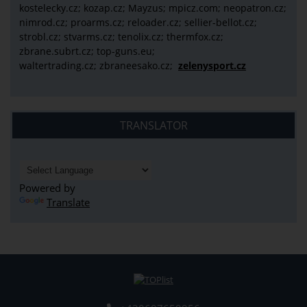
kostelecky.cz;
kozap.cz; Mayzus;
mpicz.com; neopatron.cz;
nimrod.cz; proarms.cz; reloader.cz; sellier-bellot.cz;
strobl.cz;
stvarms.cz; tenolix.cz; thermfox.cz;
zbrane.subrt.cz;
top-guns.eu;
waltertrading.cz; zbraneesako.cz;
zelenysport.cz
TRANSLATOR
Powered by
Translate