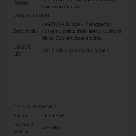
Princip
laserovou diodou
ÚDAJE O LASERU
LASEROVÁ DIODA - nebezpečný
Zdroj bodu
lidskému zraku, třída laseru II. ,vlnová
délka: 520 nm, zelené světlo
ÚDAJE O
LED dioda o výkonu 300 lumelů
LED
DATA O ELEKTRONICE
Baterie
LR626AG4
Životnost
8 Hodin
baterie