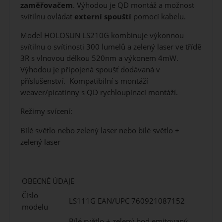
zaměřovačem
. Výhodou je QD montáž a možnost
svítilnu ovládat
externí spouští
pomocí kabelu.
Model HOLOSUN LS210G kombinuje výkonnou
svítilnu o svítinosti 300 lumelů a zelený laser ve třídě
3R s vlnovou délkou 520nm a výkonem 4mW.
Výhodou je připojená spoušť dodávaná v
příslušenství. Kompatibilní s montáží
weaver/picatinny s QD rychloupínací montáží.
Režimy svícení:
Bílé světlo nebo zelený laser nebo bílé světlo +
zelený laser
OBECNÉ ÚDAJE
Číslo
LS111G EAN/UPC 760921087152
modelu
Bílé světlo + zelený bod emitovaný