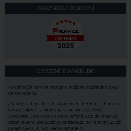
ZÁKAZNICKÁ HODNOCENÍ
DOVEZEME DO PARDUBIC
Po dohodě k nám na prodejnu můžeme naskladnit zboží
od obchodníků:
alfaproj.cz;
banzai.cz;
bestpatron.eu;
beretta.cz;
binox.cz;
bvs.cz;
cairocz.cz; cidpraha.cz; colosus.cz; Česká
Zbrojovka; Dave western guns; defendia.cz; dellinger.cz;
detonics.com; elovec.cz; guns-trade.cz; harrant.cz; JGS.cz;
JKnastroje.cz; jk-n.cz; kerberostrade.cz;