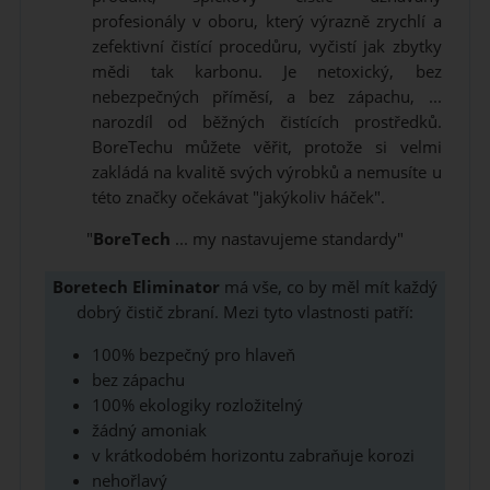
profesionály v oboru, který výrazně zrychlí a
zefektivní čistící procedůru, vyčistí jak zbytky
mědi tak karbonu. Je netoxický, bez
nebezpečných příměsí, a bez zápachu, ...
narozdíl od běžných čistících prostředků.
BoreTechu můžete věřit, protože si velmi
zakládá na kvalitě svých výrobků a nemusíte u
této značky očekávat "jakýkoliv háček".
"
BoreTech
... my nastavujeme standardy"
Boretech Eliminator
má vše, co by měl mít každý
dobrý čistič zbraní. Mezi tyto vlastnosti patří:
100% bezpečný pro hlaveň
bez zápachu
100% ekologiky rozložitelný
žádný amoniak
v krátkodobém horizontu zabraňuje korozi
nehořlavý