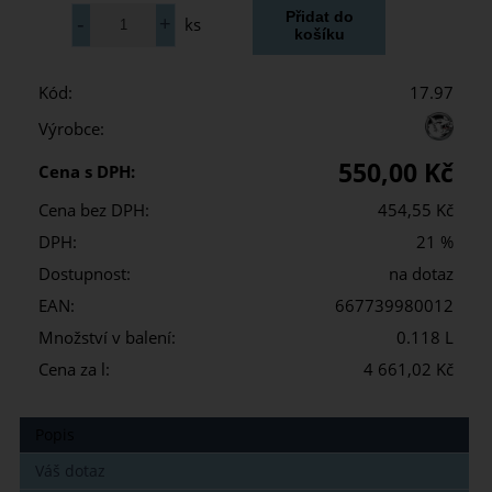
ks
Kód:
17.97
Výrobce:
550,00 Kč
Cena s DPH:
Cena bez DPH:
454,55 Kč
DPH:
21 %
Dostupnost:
na dotaz
EAN:
667739980012
Množství v balení:
0.118 L
Cena za l:
4 661,02 Kč
Popis
Váš dotaz