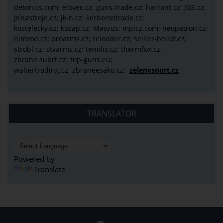
detonics.com; elovec.cz; guns-trade.cz; harrant.cz; JGS.cz;
JKnastroje.cz; jk-n.cz; kerberostrade.cz;
kostelecky.cz;
kozap.cz; Mayzus;
mpicz.com; neopatron.cz;
nimrod.cz; proarms.cz; reloader.cz; sellier-bellot.cz;
strobl.cz;
stvarms.cz; tenolix.cz; thermfox.cz;
zbrane.subrt.cz;
top-guns.eu;
waltertrading.cz; zbraneesako.cz;
zelenysport.cz
TRANSLATOR
Powered by
Translate