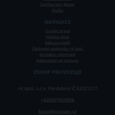
konfigurátor Blaser
Služby
NAVIGACE
Úvodní strana
Katalog zboží
Nákupní košík
Obchodní podmínky +K spol.
Kontaktní informace
Odstoupení od smlouvy
ESHOP PROVOZUJE
+K spol. s.r.o. Pardubice IČ:63221217
+420607659956
kspol@seznam.cz