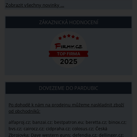
Zobrazit všechny novinky ...
ZÁKAZNICKÁ HODNOCENÍ
DOVEZEME DO PARDUBIC
Po dohodě k nám na prodejnu můžeme naskladnit zboží
od obchodníků:
alfaproj.cz;
banzai.cz;
bestpatron.eu;
beretta.cz;
binox.cz;
bvs.cz;
cairocz.cz; cidpraha.cz; colosus.cz; Česká
Zbrojovka; Dave western guns; defendia.cz; dellinger.cz;