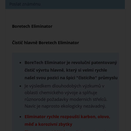
Poslat známénu
Boretech Eliminator
Čistič hlavně Boretech Eliminator
BoreTech Eliminator je revoluční patentovaný
čistič vývrtu hlavně, který si velmi rychle
našel svou pozici na špici "čistícího" průmyslu
Je výsledkem dlouhodobých výzkumů v
oblasti chemického vývoje a splňuje
různorodé požadavky moderních střelců.
Navíc je naprosto ekologicky nezávadný.
Eliminator rychle rozpouští karbon, olovo,
měď a korozivní zbytky