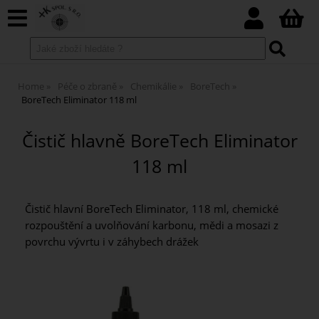
Home
Péče o zbraně
Chemikálie
BoreTech
BoreTech Eliminator 118 ml
Čistič hlavně BoreTech Eliminator
118 ml
Čistič hlavní BoreTech Eliminator, 118 ml, chemické
rozpouštění a uvolňování karbonu, mědi a mosazi z
povrchu vývrtu i v záhybech drážek