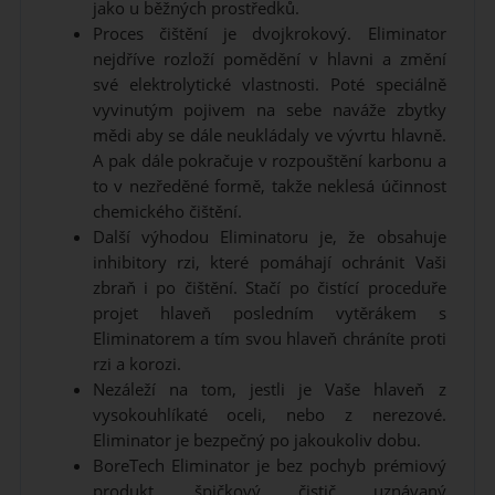
jako u běžných prostředků.
Proces čištění je dvojkrokový. Eliminator
nejdříve rozloží pomědění v hlavni a změní
své elektrolytické vlastnosti. Poté speciálně
vyvinutým pojivem na sebe naváže zbytky
mědi aby se dále neukládaly ve vývrtu hlavně.
A pak dále pokračuje v rozpouštění karbonu a
to v nezředěné formě, takže neklesá účinnost
chemického čištění.
Další výhodou Eliminatoru je, že obsahuje
inhibitory rzi, které pomáhají ochránit Vaši
zbraň i po čištění. Stačí po čistící proceduře
projet hlaveň posledním vytěrákem s
Eliminatorem a tím svou hlaveň chráníte proti
rzi a korozi.
Nezáleží na tom, jestli je Vaše hlaveň z
vysokouhlíkaté oceli, nebo z nerezové.
Eliminator je bezpečný po jakoukoliv dobu.
BoreTech Eliminator je bez pochyb prémiový
produkt, špičkový čistič uznávaný