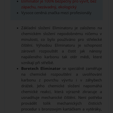
Eliminator je 100% bezpečný pro vývrt, bez
zápachu, nezávadný, ekologický
Vysoce ceněná značka mezi profesionály
Základní složení Eliminatoru je založeno na
chemickém složení nepodobnému ničemu v
minulosti, co bylo používáno pro střelecké
čištění. Výhodou Eliminatoru je schopnost
zároveň rozpouštět a čistit jak nánosy
napáleného karbonu tak otěr mědi, které
vznikají při střelbě.
Boretech Eliminator
se speciálně zaměřuje
na chemické rozpouštění a uvolňování
karbonu z povrchu vývrtu i v záhybech
drážek. Jeho chemické složení napomáhá
chemické reakci, která výrazně zkracuje a
usnadňuje mechanické čištění. Není potřeba
provádět tolik mechanických čistících
procedur s bronzovým kartáčkem a vytěráky,