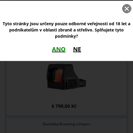
balený v chemicky odolných pevných lahvích
otočné uzávírání
Tyto stránky jsou určeny pouze odborné veřejnosti od 18 let a
podnikatelům v oblasti zbraně a střelivo. Splňujete tyto
podmínky?
NOVINKY
ANO
NE
Kolimátor Vortex Defender CCW 6 MOA
6 790,00 Kč
Sluchátka Browning compact