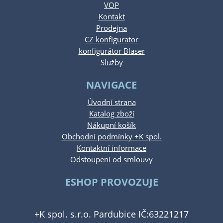
VOP
Kontakt
Prodejna
CZ konfigurator
konfigurátor Blaser
Služby
NAVIGACE
Úvodní strana
Katalog zboží
Nákupní košík
Obchodní podmínky +K spol.
Kontaktní informace
Odstoupení od smlouvy
ESHOP PROVOZUJE
+K spol. s.r.o. Pardubice IČ:63221217