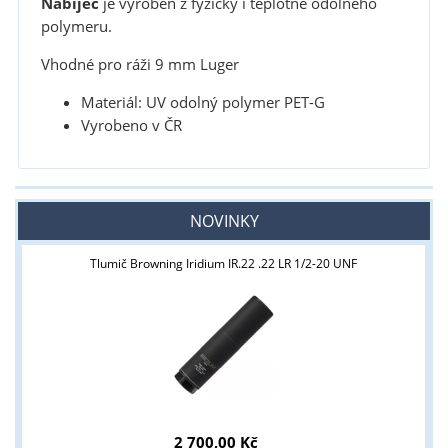
Nabíječ
je vyroben z fyzicky i teplotně odolného
polymeru.
Vhodné pro ráži 9 mm Luger
Materiál: UV odolný polymer PET-G
Vyrobeno v ČR
NOVINKY
Tlumič Browning Iridium IR.22 .22 LR 1/2-20 UNF
2 700,00 Kč