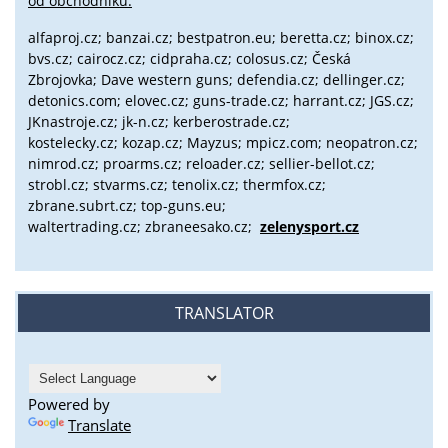
od obchodníků:
alfaproj.cz;
banzai.cz;
bestpatron.eu;
beretta.cz;
binox.cz;
bvs.cz;
cairocz.cz; cidpraha.cz; colosus.cz; Česká
Zbrojovka; Dave western guns; defendia.cz; dellinger.cz;
detonics.com; elovec.cz; guns-trade.cz; harrant.cz; JGS.cz;
JKnastroje.cz; jk-n.cz; kerberostrade.cz;
kostelecky.cz;
kozap.cz; Mayzus;
mpicz.com; neopatron.cz;
nimrod.cz; proarms.cz; reloader.cz; sellier-bellot.cz;
strobl.cz;
stvarms.cz; tenolix.cz; thermfox.cz;
zbrane.subrt.cz;
top-guns.eu;
waltertrading.cz; zbraneesako.cz;
zelenysport.cz
TRANSLATOR
Powered by
Translate