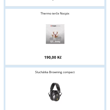
Thermo terče Nocpix
190,00 Kč
Sluchátka Browning compact
Tyto stránky jsou určeny pouze odborné veřejnosti od 18 let a
podnikatelům v oblasti zbraně a střelivo. Splňujete tyto
podmínky?
ANO
NE