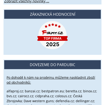
Zobrazit všechny novinky ...
ZÁKAZNICKÁ HODNOCENÍ
DOVEZEME DO PARDUBIC
Po dohodě k nám na prodejnu můžeme naskladnit zboží
od obchodníků:
alfaproj.cz;
banzai.cz;
bestpatron.eu;
beretta.cz;
binox.cz;
bvs.cz;
cairocz.cz; cidpraha.cz; colosus.cz; Česká
Zbrojovka; Dave western guns; defendia.cz; dellinger.cz;