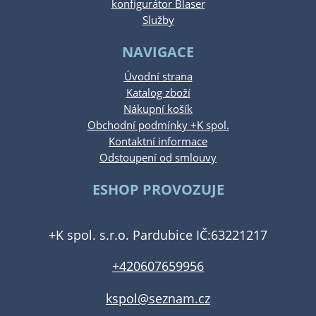
konfigurátor Blaser
Služby
NAVIGACE
Úvodní strana
Katalog zboží
Nákupní košík
Obchodní podmínky +K spol.
Kontaktní informace
Odstoupení od smlouvy
ESHOP PROVOZUJE
+K spol. s.r.o. Pardubice IČ:63221217
+420607659956
kspol@seznam.cz