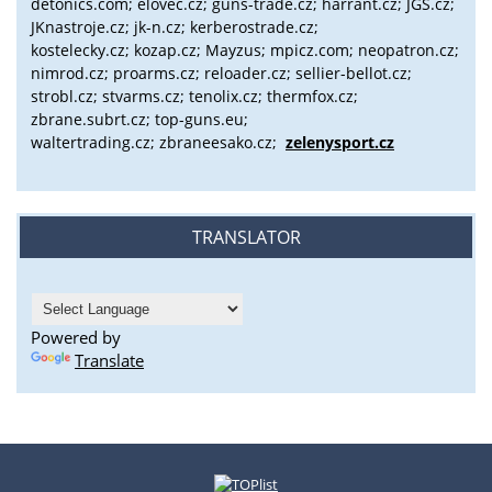
detonics.com; elovec.cz; guns-trade.cz; harrant.cz; JGS.cz;
JKnastroje.cz; jk-n.cz; kerberostrade.cz;
kostelecky.cz;
kozap.cz; Mayzus;
mpicz.com; neopatron.cz;
nimrod.cz; proarms.cz; reloader.cz; sellier-bellot.cz;
strobl.cz;
stvarms.cz; tenolix.cz; thermfox.cz;
zbrane.subrt.cz;
top-guns.eu;
waltertrading.cz; zbraneesako.cz;
zelenysport.cz
TRANSLATOR
Powered by
Translate