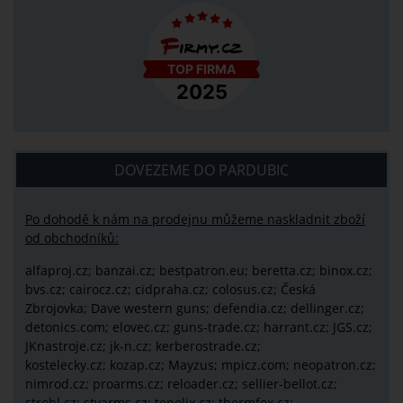
DOVEZEME DO PARDUBIC
Po dohodě k nám na prodejnu můžeme naskladnit zboží
od obchodníků:
alfaproj.cz;
banzai.cz;
bestpatron.eu;
beretta.cz;
binox.cz;
bvs.cz;
cairocz.cz; cidpraha.cz; colosus.cz; Česká
Zbrojovka; Dave western guns; defendia.cz; dellinger.cz;
detonics.com; elovec.cz; guns-trade.cz; harrant.cz; JGS.cz;
JKnastroje.cz; jk-n.cz; kerberostrade.cz;
kostelecky.cz;
kozap.cz; Mayzus;
mpicz.com; neopatron.cz;
nimrod.cz; proarms.cz; reloader.cz; sellier-bellot.cz;
strobl.cz;
stvarms.cz; tenolix.cz; thermfox.cz;