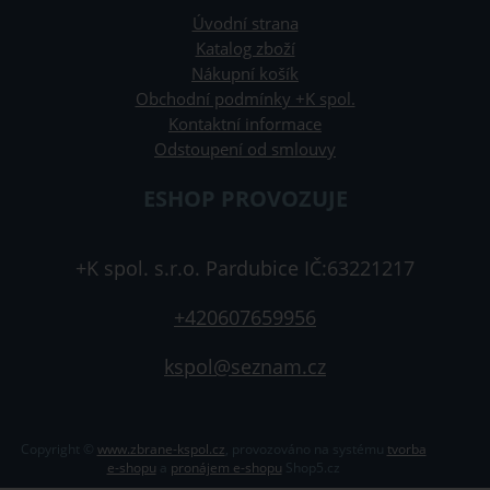
Úvodní strana
Katalog zboží
Nákupní košík
Obchodní podmínky +K spol.
Kontaktní informace
Odstoupení od smlouvy
ESHOP PROVOZUJE
+K spol. s.r.o. Pardubice IČ:63221217
+420607659956
kspol@seznam.cz
Copyright ©
www.zbrane-kspol.cz
,
provozováno na systému
tvorba
e-shopu
a
pronájem e-shopu
Shop5.cz