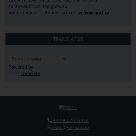
zbrane.subrt.cz;
top-guns.eu;
waltertrading.cz; zbraneesako.cz;
zelenysport.cz
TRANSLATOR
Powered by
Translate
+420607659956
kspol@seznam.cz