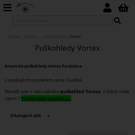
Home
Optika
Puškohledy
Vortex
Puškohledy Vortex
Americké puškohledy
Vortex
Pardubice
s vynikajícím poměrem cena / kvalita
Nenašli jste v naší nabídce
puškohled Vortex
, o který máte
zájem ?
Pošlete nám poptávku...
O kategorii výše