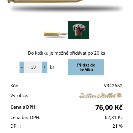
Do košíku je možné přidávat po 20 ks
ks
Kód:
V342682
Výrobce:
76,00 Kč
Cena s DPH:
Cena bez DPH:
62,81 Kč
DPH:
21 %