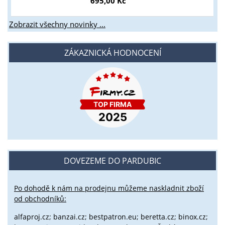
695,00 Kč
Zobrazit všechny novinky ...
ZÁKAZNICKÁ HODNOCENÍ
DOVEZEME DO PARDUBIC
Po dohodě k nám na prodejnu můžeme naskladnit zboží
od obchodníků:
alfaproj.cz;
banzai.cz;
bestpatron.eu;
beretta.cz;
binox.cz;