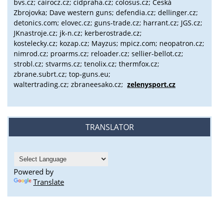
bvs.cz;
cairocz.cz; cidpraha.cz; colosus.cz; Česká
Zbrojovka; Dave western guns; defendia.cz; dellinger.cz;
detonics.com; elovec.cz; guns-trade.cz; harrant.cz; JGS.cz;
JKnastroje.cz; jk-n.cz; kerberostrade.cz;
kostelecky.cz;
kozap.cz; Mayzus;
mpicz.com; neopatron.cz;
nimrod.cz; proarms.cz; reloader.cz; sellier-bellot.cz;
strobl.cz;
stvarms.cz; tenolix.cz; thermfox.cz;
zbrane.subrt.cz;
top-guns.eu;
waltertrading.cz; zbraneesako.cz;
zelenysport.cz
TRANSLATOR
Powered by
Translate