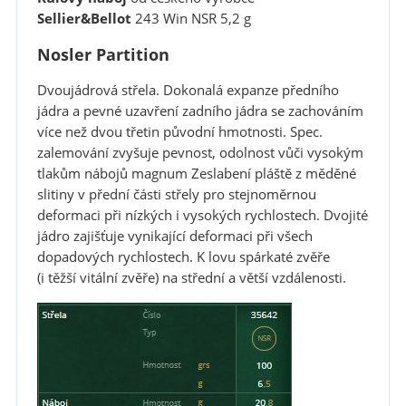
Sellier&Bellot
243 Win NSR 5,2 g
Nosler Partition
Dvoujádrová střela. Dokonalá expanze předního
jádra a pevné uzavření zadního jádra se zachováním
více než dvou třetin původní hmotnosti. Spec.
zalemování zvyšuje pevnost, odolnost vůči vysokým
tlakům nábojů magnum Zeslabení pláště z měděné
slitiny v přední části střely pro stejnoměrnou
deformaci při nízkých i vysokých rychlostech. Dvojité
jádro zajišťuje vynikající deformaci při všech
dopadových rychlostech. K lovu spárkaté zvěře
(i těžší vitální zvěře) na střední a větší vzdálenosti.