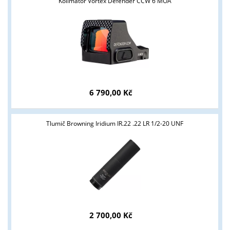
Kolimátor Vortex Defender CCW 6 MOA
Tyto stránky jsou určeny pouze odborné veřejnosti od 18 let a
podnikatelům v oblasti zbraně a střelivo. Splňujete tyto
podmínky?
ANO
NE
6 790,00 Kč
Tlumič Browning Iridium IR.22 .22 LR 1/2-20 UNF
2 700,00 Kč