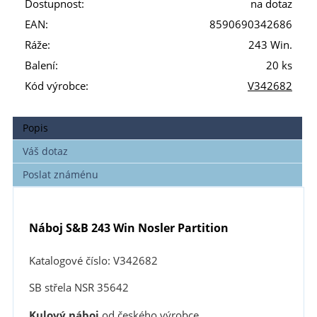
Dostupnost:
na dotaz
EAN:
8590690342686
Ráže:
243 Win.
Balení:
20 ks
Kód výrobce:
V342682
Popis
Váš dotaz
Poslat známénu
Náboj S&B 243 Win Nosler Partition
Katalogové číslo: V342682
SB střela NSR 35642
Kulový náboj
od českého výrobce