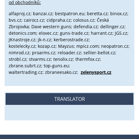
od obchodníků:
alfaproj.cz;
banzai.cz;
bestpatron.eu;
beretta.cz;
binox.cz;
bvs.cz;
cairocz.cz; cidpraha.cz; colosus.cz; Česká
Zbrojovka; Dave western guns; defendia.cz; dellinger.cz;
detonics.com; elovec.cz; guns-trade.cz; harrant.cz; JGS.cz;
JKnastroje.cz; jk-n.cz; kerberostrade.cz;
kostelecky.cz;
kozap.cz; Mayzus;
mpicz.com; neopatron.cz;
nimrod.cz; proarms.cz; reloader.cz; sellier-bellot.cz;
strobl.cz;
stvarms.cz; tenolix.cz; thermfox.cz;
zbrane.subrt.cz;
top-guns.eu;
waltertrading.cz; zbraneesako.cz;
zelenysport.cz
TRANSLATOR