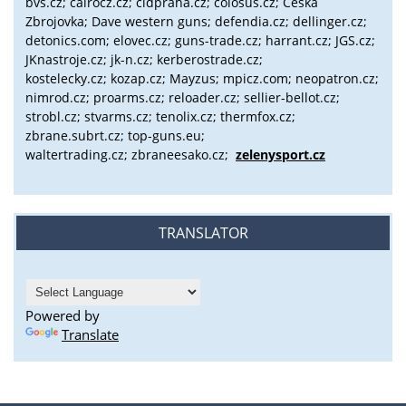
bvs.cz;
cairocz.cz; cidpraha.cz; colosus.cz; Česká
Zbrojovka; Dave western guns; defendia.cz; dellinger.cz;
detonics.com; elovec.cz; guns-trade.cz; harrant.cz; JGS.cz;
JKnastroje.cz; jk-n.cz; kerberostrade.cz;
kostelecky.cz;
kozap.cz; Mayzus;
mpicz.com; neopatron.cz;
nimrod.cz; proarms.cz; reloader.cz; sellier-bellot.cz;
strobl.cz;
stvarms.cz; tenolix.cz; thermfox.cz;
zbrane.subrt.cz;
top-guns.eu;
waltertrading.cz; zbraneesako.cz;
zelenysport.cz
TRANSLATOR
Powered by
Translate