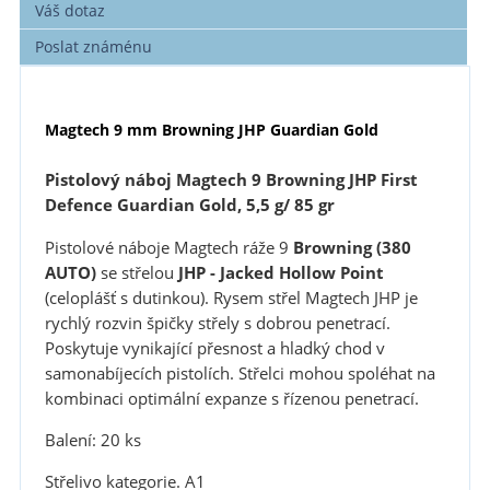
Váš dotaz
Poslat známénu
Magtech 9 mm Browning JHP Guardian Gold
Pistolový náboj Magtech 9 Browning JHP First
Defence Guardian Gold, 5,5 g/ 85 gr
Pistolové náboje Magtech ráže 9
Browning (380
AUTO)
se střelou
JHP - Jacked Hollow Point
(celoplášť s dutinkou). Rysem střel Magtech JHP je
rychlý rozvin špičky střely s dobrou penetrací.
Poskytuje vynikající přesnost a hladký chod v
samonabíjecích pistolích. Střelci mohou spoléhat na
kombinaci optimální expanze s řízenou penetrací.
Balení: 20 ks
Střelivo kategorie. A1