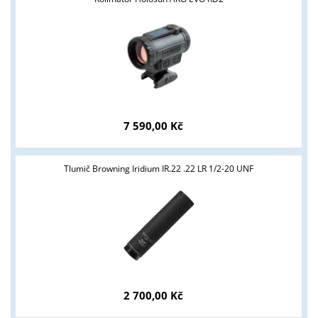
7 590,00 Kč
Tlumič Browning Iridium IR.22 .22 LR 1/2-20 UNF
Tyto stránky jsou určeny pouze odborné veřejnosti od 18 let a
podnikatelům v oblasti zbraně a střelivo. Splňujete tyto
podmínky?
ANO
NE
2 700,00 Kč