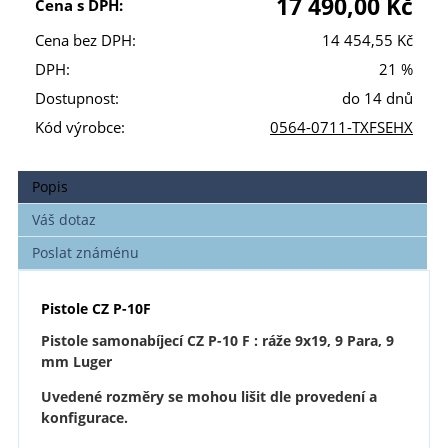
17 490,00 Kč
Cena s DPH:
Cena bez DPH:
14 454,55 Kč
DPH:
21 %
Dostupnost:
do 14 dnů
Kód výrobce:
0564-0711-TXFSEHX
Popis
Váš dotaz
Poslat známénu
Pistole CZ P-10F
Pistole samonabíjecí CZ P-10 F : ráže 9x19, 9 Para, 9
mm Luger
Uvedené rozměry se mohou lišit dle provedení a
konfigurace.