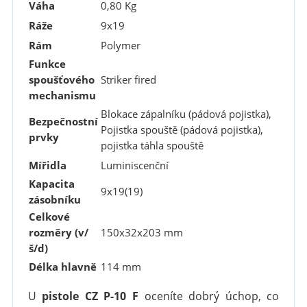
Váha
0,80 Kg
Ráže
9x19
Rám
Polymer
Funkce
spoušťového
Striker fired
mechanismu
Blokace zápalníku (pádová pojistka),
Bezpečnostní
Pojistka spouště (pádová pojistka),
prvky
pojistka táhla spouště
Mířidla
Luminiscenční
Kapacita
9x19(19)
zásobníku
Celkové
rozměry (v/
150x32x203 mm
š/d)
Délka hlavně
114 mm
U
pistole CZ P-10 F
oceníte dobrý úchop, co