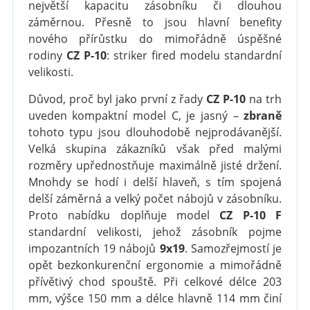
největší kapacitu zásobníku či dlouhou
záměrnou. Přesně to jsou hlavní benefity
nového přírůstku do mimořádně úspěšné
rodiny
CZ P-10
: striker fired modelu standardní
velikosti.
Důvod, proč byl jako první z řady
CZ P-10
na trh
uveden kompaktní model C, je jasný –
zbraně
tohoto typu jsou dlouhodobě nejprodávanější.
Velká skupina zákazníků však před malými
rozměry upřednostňuje maximálně jisté držení.
Mnohdy se hodí i delší hlaveň, s tím spojená
delší záměrná a velký počet nábojů v zásobníku.
Proto nabídku doplňuje model
CZ P-10 F
standardní velikosti, jehož zásobník pojme
impozantních 19 nábojů
9x19
. Samozřejmostí je
opět bezkonkurenční ergonomie a mimořádně
přívětivý chod spouště. Při celkové délce 203
mm, výšce 150 mm a délce hlavně 114 mm činí