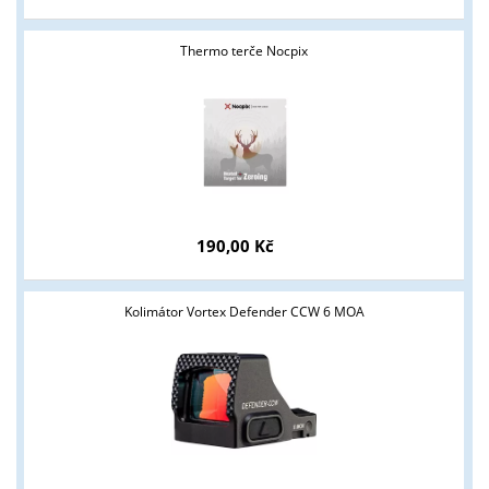
Thermo terče Nocpix
Tyto stránky jsou určeny pouze odborné veřejnosti od 18 let a
podnikatelům v oblasti zbraně a střelivo. Splňujete tyto
podmínky?
ANO
NE
190,00 Kč
Kolimátor Vortex Defender CCW 6 MOA