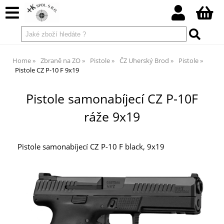
Home
Zbraně na ZO
Pistole
ČZ Uherský Brod
Pistole
Pistole CZ P-10 F 9x19
Pistole samonabíjecí CZ P-10F
ráže 9x19
Pistole samonabíjecí CZ P-10 F black, 9x19