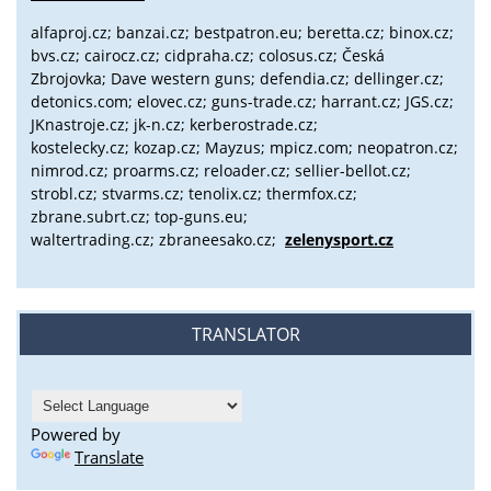
alfaproj.cz;
banzai.cz;
bestpatron.eu;
beretta.cz;
binox.cz;
bvs.cz;
cairocz.cz; cidpraha.cz; colosus.cz; Česká
Zbrojovka; Dave western guns; defendia.cz; dellinger.cz;
detonics.com; elovec.cz; guns-trade.cz; harrant.cz; JGS.cz;
JKnastroje.cz; jk-n.cz; kerberostrade.cz;
kostelecky.cz;
kozap.cz; Mayzus;
mpicz.com; neopatron.cz;
nimrod.cz; proarms.cz; reloader.cz; sellier-bellot.cz;
strobl.cz;
stvarms.cz; tenolix.cz; thermfox.cz;
zbrane.subrt.cz;
top-guns.eu;
waltertrading.cz; zbraneesako.cz;
zelenysport.cz
TRANSLATOR
Powered by
Translate