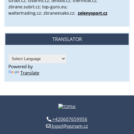
strobl.cz;
stvarms.cz; tenolix.cz; thermfox.cz;
zbrane.subrt.cz;
top-guns.eu;
waltertrading.cz; zbraneesako.cz;
zelenysport.cz
TRANSLATOR
Powered by
Translate
+420607659956
kspol@seznam.cz