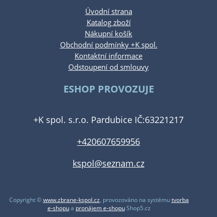
Úvodní strana
Katalog zboží
Nákupní košík
Obchodní podmínky +K spol.
Kontaktní informace
Odstoupení od smlouvy
ESHOP PROVOZUJE
+K spol. s.r.o. Pardubice IČ:63221217
+420607659956
kspol@seznam.cz
Copyright ©
www.zbrane-kspol.cz
,
provozováno na systému
tvorba
e-shopu
a
pronájem e-shopu
Shop5.cz