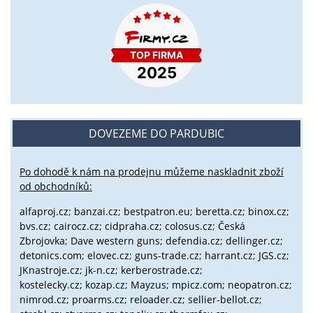
DOVEZEME DO PARDUBIC
Po dohodě k nám na prodejnu můžeme naskladnit zboží
od obchodníků:
alfaproj.cz;
banzai.cz;
bestpatron.eu;
beretta.cz;
binox.cz;
bvs.cz;
cairocz.cz; cidpraha.cz; colosus.cz; Česká
Zbrojovka; Dave western guns; defendia.cz; dellinger.cz;
detonics.com; elovec.cz; guns-trade.cz; harrant.cz; JGS.cz;
JKnastroje.cz; jk-n.cz; kerberostrade.cz;
kostelecky.cz;
kozap.cz; Mayzus;
mpicz.com; neopatron.cz;
nimrod.cz; proarms.cz; reloader.cz; sellier-bellot.cz;