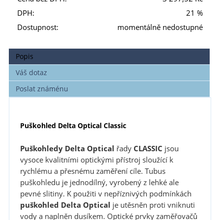
DPH:
21 %
Dostupnost:
momentálně nedostupné
Popis
Váš dotaz
Poslat známénu
Puškohled Delta Optical Classic
Puškohledy Delta Optical
řady
CLASSIC
jsou
vysoce kvalitními optickými přístroj sloužící k
rychlému a přesnému zaměření cíle. Tubus
puškohledu je jednodílný, vyrobený z lehké ale
pevné slitiny. K použiti v nepříznivých podmínkách
puškohled
Delta Optical
je utěsněn proti vniknuti
vody a naplněn dusíkem. Optické prvky zaměřovačů