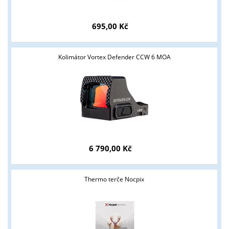
695,00 Kč
Kolimátor Vortex Defender CCW 6 MOA
Tyto stránky jsou určeny pouze odborné veřejnosti od 18 let a
podnikatelům v oblasti zbraně a střelivo. Splňujete tyto
6 790,00 Kč
podmínky?
ANO
NE
Thermo terče Nocpix