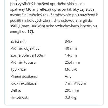
jsou vyráběný broušení optického skla a jsou
opatřený MC antireflexní úpravou tak aby zajišťovali
maximální světelný tok. Zaměřovače jsou navržený k
použiti na kulových zbraních s úsťovou energii do
3500J
(max. 308Win) nebo vzduchovkach kinetickou
energii do
17J
.
Zvětšení:
3-9x
Průměr objektivu:
40 mm
Zorné pole ve 100m:
14-5 m
Průměr tubusu:
25,4 mm
Typ kříže:
Multi-X
Plnění dusíkem:
Ano
Krok rektifikace:
7 mm/100m
Délka:
295 mm
Hmotnost:
0,37kg