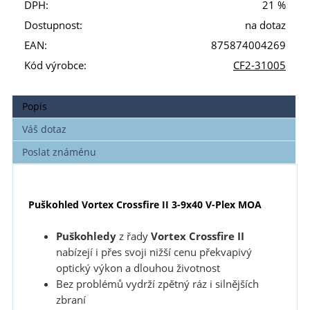
DPH:
21 %
Dostupnost:
na dotaz
EAN:
875874004269
Kód výrobce:
CF2-31005
Popis
Váš dotaz
Poslat známénu
Puškohled Vortex Crossfire II 3-9x40 V-Plex MOA
Puškohledy
z řady
Vortex Crossfire II
nabízejí i přes svoji nižší cenu překvapivý
optický výkon a dlouhou životnost
Bez problémů vydrží zpětný ráz i silnějších
zbraní