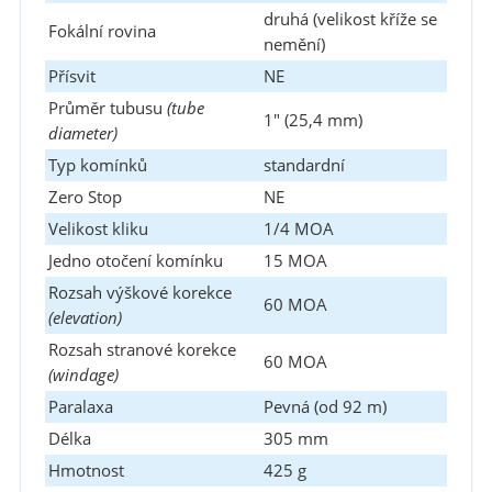
druhá (velikost kříže se
Fokální rovina
nemění)
Přísvit
NE
Průměr tubusu
(tube
1" (25,4 mm)
diameter)
Typ komínků
standardní
Zero Stop
NE
Velikost kliku
1/4 MOA
Jedno otočení komínku
15 MOA
Rozsah výškové korekce
60 MOA
(elevation)
Rozsah stranové korekce
60 MOA
(windage)
Paralaxa
Pevná (od 92 m)
Délka
305 mm
Hmotnost
425 g