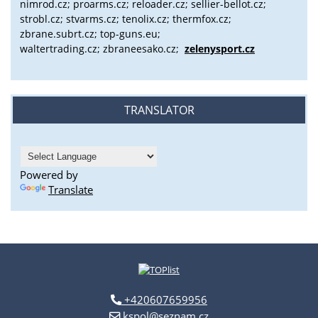
nimrod.cz; proarms.cz; reloader.cz; sellier-bellot.cz;
strobl.cz;
stvarms.cz; tenolix.cz; thermfox.cz;
zbrane.subrt.cz;
top-guns.eu;
waltertrading.cz; zbraneesako.cz;
zelenysport.cz
TRANSLATOR
Powered by
Translate
+420607659956
kspol@seznam.cz