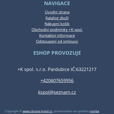
NAVIGACE
Úvodní strana
Katalog zboží
Nákupní košík
Obchodní podmínky +K spol.
Kontaktní informace
Odstoupení od smlouvy
ESHOP PROVOZUJE
+K spol. s.r.o. Pardubice IČ:63221217
+420607659956
kspol@seznam.cz
Copyright ©
www.zbrane-kspol.cz
,
provozováno na systému
tvorba