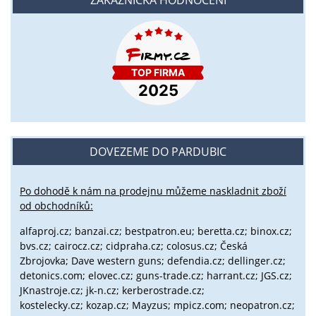
ZÁKAZNICKÁ HODNOCENÍ
DOVEZEME DO PARDUBIC
Po dohodě k nám na prodejnu můžeme naskladnit zboží
od obchodníků:
alfaproj.cz;
banzai.cz;
bestpatron.eu;
beretta.cz;
binox.cz;
bvs.cz;
cairocz.cz; cidpraha.cz; colosus.cz; Česká
Zbrojovka; Dave western guns; defendia.cz; dellinger.cz;
detonics.com; elovec.cz; guns-trade.cz; harrant.cz; JGS.cz;
JKnastroje.cz; jk-n.cz; kerberostrade.cz;
kostelecky.cz;
kozap.cz; Mayzus;
mpicz.com; neopatron.cz;