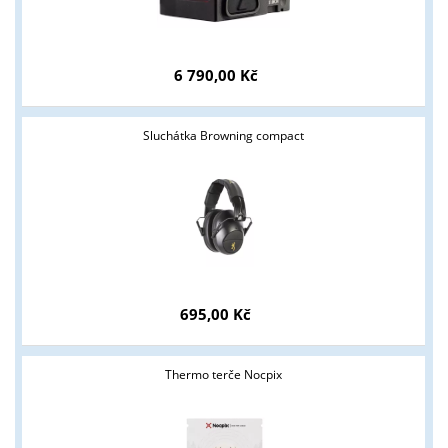
Tyto stránky jsou určeny pouze odborné veřejnosti od 18 let a
podnikatelům v oblasti zbraně a střelivo. Splňujete tyto
6 790,00 Kč
podmínky?
ANO
NE
Sluchátka Browning compact
695,00 Kč
Thermo terče Nocpix