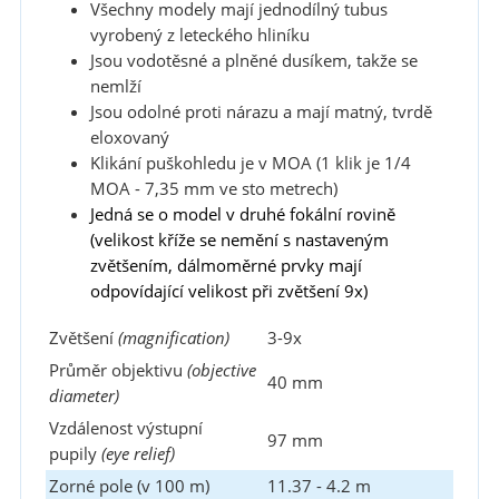
Všechny modely mají jednodílný tubus
vyrobený z leteckého hliníku
Jsou vodotěsné a plněné dusíkem, takže se
nemlží
Jsou odolné proti nárazu a mají matný, tvrdě
eloxovaný
Klikání puškohledu je v MOA (1 klik je 1/4
MOA - 7,35 mm ve sto metrech)
Jedná se o model v druhé fokální rovině
(velikost kříže se nemění s nastaveným
zvětšením, dálmoměrné prvky mají
odpovídající velikost při zvětšení 9x)
Zvětšení
(magnification)
3-9x
Průměr objektivu
(objective
40 mm
diameter)
Vzdálenost výstupní
97 mm
pupily
(eye relief)
Zorné pole (v 100 m)
11.37 - 4.2 m