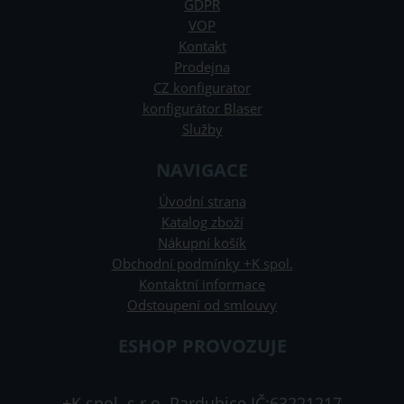
GDPR
VOP
Kontakt
Prodejna
CZ konfigurator
konfigurátor Blaser
Služby
NAVIGACE
Úvodní strana
Katalog zboží
Nákupní košík
Obchodní podmínky +K spol.
Kontaktní informace
Odstoupení od smlouvy
ESHOP PROVOZUJE
+K spol. s.r.o. Pardubice IČ:63221217