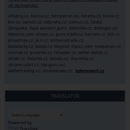
od obchodníků:
alfaproj.cz;
banzai.cz;
bestpatron.eu;
beretta.cz;
binox.cz;
bvs.cz;
cairocz.cz; cidpraha.cz; colosus.cz; Česká
Zbrojovka; Dave western guns; defendia.cz; dellinger.cz;
detonics.com; elovec.cz; guns-trade.cz; harrant.cz; JGS.cz;
JKnastroje.cz; jk-n.cz; kerberostrade.cz;
kostelecky.cz;
kozap.cz; Mayzus;
mpicz.com; neopatron.cz;
nimrod.cz; proarms.cz; reloader.cz; sellier-bellot.cz;
strobl.cz;
stvarms.cz; tenolix.cz; thermfox.cz;
zbrane.subrt.cz;
top-guns.eu;
waltertrading.cz; zbraneesako.cz;
zelenysport.cz
TRANSLATOR
Powered by
Translate