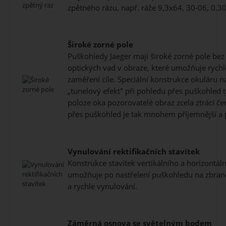
zpětného rázu, např. ráže 9,3x64, 30-06, 0.30
Široké zorné pole
Puškohledy Jaeger mají široké zorné pole bez 
optických vad v obraze, které umožňuje rychl
zaměření cíle. Speciální konstrukce okuláru na
„tunelový efekt" při pohledu přes puškohled t
poloze oka pozorovatelé obraz zcela ztrácí če
přes puškohled je tak mnohem příjemnější a p
Vynulování rektifikačních stavítek
Konstrukce stavítek vertikálního a horizontál
umožňuje po nastřelení puškohledu na zbraně
a rychle vynulování.
Záměrná osnova se světelným bodem