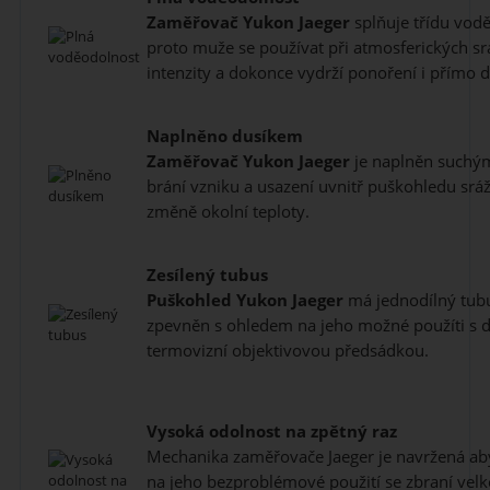
Zaměřovač
Yukon Jaeger
splňuje třídu vodě
proto muže se používat při atmosferických sr
intenzity a dokonce vydrží ponoření i přímo 
Naplněno dusíkem
Zaměřovač
Yukon Jaeger
je naplněn suchým
brání vzniku a usazení uvnitř puškohledu srá
změně okolní teploty.
Zesílený tubus
Puškohled
Yukon Jaeger
má jednodílný tubus
zpevněn s ohledem na jeho možné použíti s di
termovizní objektivovou předsádkou.
Vysoká odolnost na zpětný raz
Mechanika zaměřovače Jaeger je navržená ab
na jeho bezproblémové použití se zbraní velké