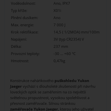
Voděodolnost:
Ano, IPX7
Typ kříže:
X01i
Plnění dusíkem:
Ano
Max. energie:
7 000 J
Krok rektifikace:
14,5 ( 1/2MOA) mm/100m
Napájení:
3V (typ CR2354) V
Délka:
237 mm
Provozní teploty:
-30 ... +60 °C
Hmotnost:
0,47kg
Konstrukce naháńkového
puškohledu Yukon
Jaeger
vychází s dlouholeté zkušeností při návrhu
loveckých optik se zaměřením na co největší
světelnou propustnost, vysokou spolehlivost a
přesnost zaměřovače. Silnou stránkou
zaměřovače
Yukon Jaeger
, kterou jeho uživatel