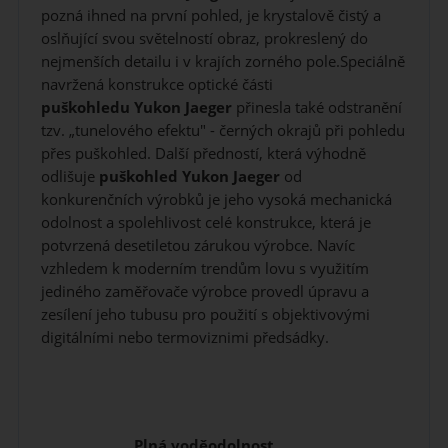
pozná ihned na první pohled, je krystalově čistý a
oslňující svou světelností obraz, prokreslený do
nejmenších detailu i v krajích zorného pole.Speciálně
navržená konstrukce optické části
puškohledu
Yukon Jaeger
přinesla také odstranění
tzv. „tunelového efektu" - černých okrajů při pohledu
přes puškohled. Další předností, která výhodně
odlišuje
puškohled
Yukon Jaeger
od
konkurenčních výrobků je jeho vysoká mechanická
odolnost a spolehlivost celé konstrukce, která je
potvrzená desetiletou zárukou výrobce. Navíc
vzhledem k moderním trendům lovu s využitím
jediného zaměřovače výrobce provedl úpravu a
zesílení jeho tubusu pro použití s objektivovými
digitálními nebo termoviznimi předsádky.
Plná voděodolnost