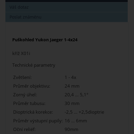
Váš dotaz
Poslat známénu
Puškohled Yukon Jaeger 1-4x24
kříž X01i
Technické parametry
Zvětšení:
1 - 4x
Průměr objektivu:
24 mm
Zorný úhel:
20,4 ... 5,1°
Průměr tubusu:
30 mm
Dioptrická korekce:
-2,5 ... +2,5dioptrie
Průměr výstupní pupily:
16 ... 6mm
Oční reliéf:
90mm