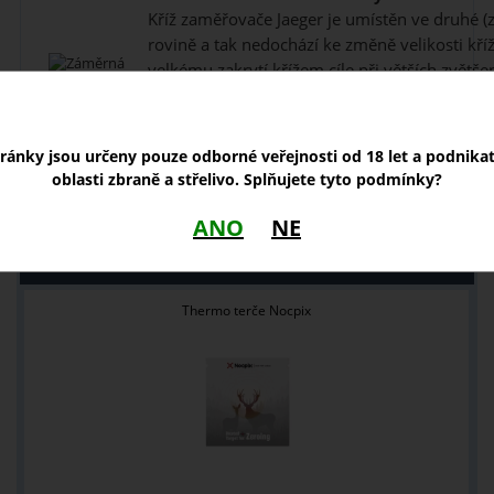
Kříž zaměřovače Jaeger je umístěn ve druhé (
rovině a tak nedochází ke změně velikosti kříž
velkému zakrytí křížem cíle při větších zvětšen
zaměření kříž má v centru světelný bod, jeho
široký rozsah intenzit tak, aby pokryla běžn
použití puškohledu. Pro rychlé zapnutí nebo 
tránky jsou určeny pouze odborné veřejnosti od 18 let a podnika
ovladáč má mezipolohy se stavem „vypnuto".
oblasti zbraně a střelivo. Splňujete tyto podmínky?
ANO
NE
NOVINKY
Thermo terče Nocpix