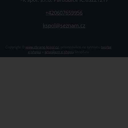
+420607659956
kspol@seznam.cz
Copyright ©
www.zbrane-kspol.cz
,
provozováno na systému
tvorba
e-shopu
a
pronájem e-shopu
Shop5.cz