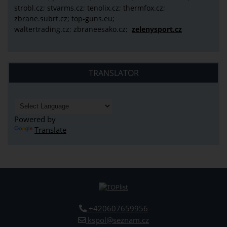
strobl.cz;
stvarms.cz; tenolix.cz; thermfox.cz;
zbrane.subrt.cz;
top-guns.eu;
waltertrading.cz; zbraneesako.cz;
zelenysport.cz
TRANSLATOR
Powered by
Translate
+420607659956
kspol@seznam.cz