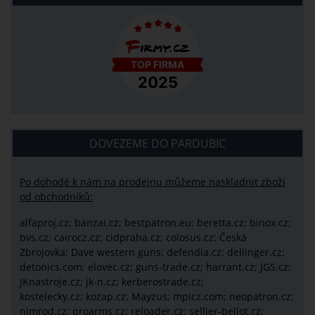
DOVEZEME DO PARDUBIC
Po dohodě k nám na prodejnu můžeme naskladnit zboží
od obchodníků:
alfaproj.cz;
banzai.cz;
bestpatron.eu;
beretta.cz;
binox.cz;
bvs.cz;
cairocz.cz; cidpraha.cz; colosus.cz; Česká
Zbrojovka; Dave western guns; defendia.cz; dellinger.cz;
detonics.com; elovec.cz; guns-trade.cz; harrant.cz; JGS.cz;
JKnastroje.cz; jk-n.cz; kerberostrade.cz;
kostelecky.cz;
kozap.cz; Mayzus;
mpicz.com; neopatron.cz;
nimrod.cz; proarms.cz; reloader.cz; sellier-bellot.cz;