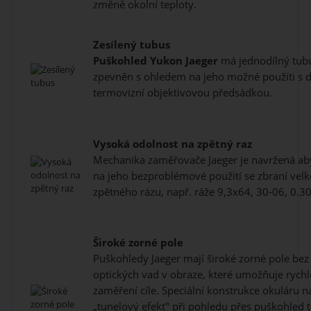
změně okolní teploty.
Zesílený tubus
Puškohled
Yukon Jaeger
má jednodílný tubus
zpevněn s ohledem na jeho možné použíti s di
termovizní objektivovou předsádkou.
Vysoká odolnost na zpětný raz
Mechanika zaměřovače Jaeger je navržená ab
na jeho bezproblémové použití se zbraní velké
zpětného rázu, např. ráže 9,3x64, 30-06, 0.30
Široké zorné pole
Puškohledy Jaeger mají široké zorné pole bez 
optických vad v obraze, které umožňuje rychl
zaměření cíle. Speciální konstrukce okuláru na
„tunelový efekt" při pohledu přes puškohled t