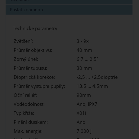
Poslat známénu
Technické parametry
Zvětšení:
3 - 9x
Průměr objektivu:
40 mm
Zorný úhel:
6.7 ... 2.5°
Průměr tubusu:
30 mm
Dioptrická korekce:
-2,5 ... +2,5dioptrie
Průměr výstupní pupily:
13.5 ... 4.5mm
Oční reliéf:
90mm
Voděodolnost:
Ano, IPX7
Typ kříže:
X01i
Plnění dusíkem:
Ano
Max. energie:
7 000 J