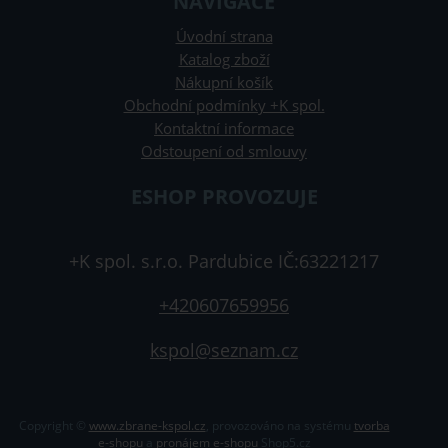
NAVIGACE
Úvodní strana
Katalog zboží
Nákupní košík
Obchodní podmínky +K spol.
Kontaktní informace
Odstoupení od smlouvy
ESHOP PROVOZUJE
+K spol. s.r.o. Pardubice IČ:63221217
+420607659956
kspol@seznam.cz
Copyright ©
www.zbrane-kspol.cz
,
provozováno na systému
tvorba
e-shopu
a
pronájem e-shopu
Shop5.cz