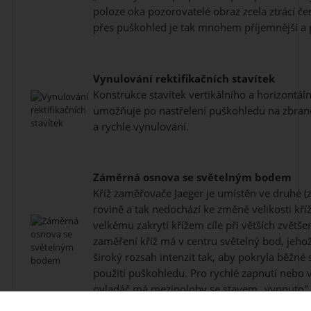
poloze oka pozorovatelé obraz zcela ztrácí če
přes puškohled je tak mnohem příjemnější a p
Vynulování rektifikačních stavítek
Konstrukce stavítek vertikálního a horizontál
umožňuje po nastřelení puškohledu na zbraně
a rychle vynulování.
Záměrná osnova se světelným bodem
Kříž zaměřovače Jaeger je umístěn ve druhé (
rovině a tak nedochází ke změně velikosti kříž
velkému zakrytí křížem cíle při větších zvětšen
zaměření kříž má v centru světelný bod, jeho
široký rozsah intenzit tak, aby pokryla běžn
použití puškohledu. Pro rychlé zapnutí nebo 
ovladáč má mezipolohy se stavem „vypnuto".