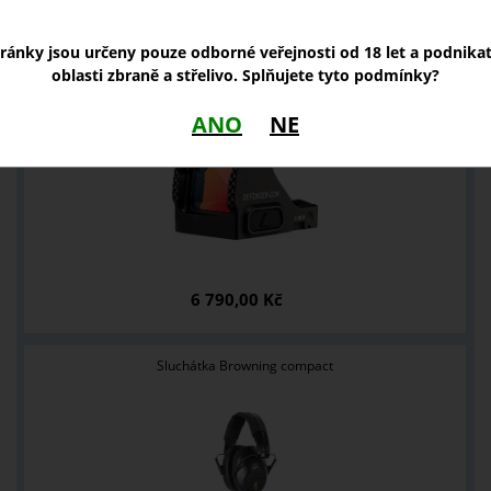
tránky jsou určeny pouze odborné veřejnosti od 18 let a podnika
NOVINKY
oblasti zbraně a střelivo. Splňujete tyto podmínky?
Kolimátor Vortex Defender CCW 6 MOA
ANO
NE
6 790,00 Kč
Sluchátka Browning compact