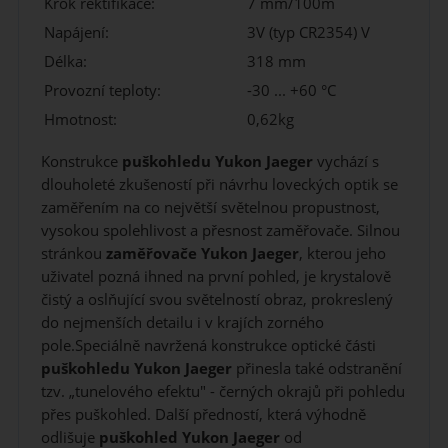
Krok rektifikace:
7 mm/100m
Napájení:
3V (typ CR2354) V
Délka:
318 mm
Provozní teploty:
-30 ... +60 °C
Hmotnost:
0,62kg
Konstrukce
puškohledu Yukon Jaeger
vychází s
dlouholeté zkušeností při návrhu loveckých optik se
zaměřením na co největší světelnou propustnost,
vysokou spolehlivost a přesnost zaměřovače. Silnou
stránkou
zaměřovače
Yukon Jaeger
, kterou jeho
uživatel pozná ihned na první pohled, je krystalově
čistý a oslňující svou světelností obraz, prokreslený
do nejmenších detailu i v krajích zorného
pole.Speciálně navržená konstrukce optické části
puškohledu
Yukon Jaeger
přinesla také odstranění
tzv. „tunelového efektu" - černých okrajů při pohledu
přes puškohled. Další předností, která výhodně
odlišuje
puškohled
Yukon Jaeger
od