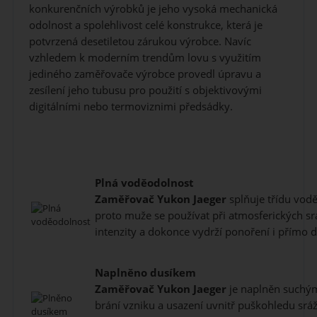
konkurenčních výrobků je jeho vysoká mechanická
odolnost a spolehlivost celé konstrukce, která je
potvrzená desetiletou zárukou výrobce. Navíc
vzhledem k moderním trendům lovu s využitím
jediného zaměřovače výrobce provedl úpravu a
zesílení jeho tubusu pro použití s objektivovými
digitálními nebo termoviznimi předsádky.
Plná voděodolnost
Zaměřovač
Yukon Jaeger
splňuje třídu vodě
proto muže se používat při atmosferických sr
intenzity a dokonce vydrží ponoření i přímo 
Naplněno dusíkem
Zaměřovač
Yukon Jaeger
je naplněn suchým
brání vzniku a usazení uvnitř puškohledu srá