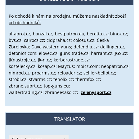
Po dohodě k nám na prodejnu můžeme naskladnit zboží
od obchodníků:
alfaproj.cz;
banzai.cz;
bestpatron.eu;
beretta.cz;
binox.cz;
bvs.cz;
cairocz.cz; cidpraha.cz; colosus.cz; Česká
Zbrojovka; Dave western guns; defendia.cz; dellinger.cz;
detonics.com; elovec.cz; guns-trade.cz; harrant.cz; JGS.cz;
JKnastroje.cz; jk-n.cz; kerberostrade.cz;
kostelecky.cz;
kozap.cz; Mayzus;
mpicz.com; neopatron.cz;
nimrod.cz; proarms.cz; reloader.cz; sellier-bellot.cz;
strobl.cz;
stvarms.cz; tenolix.cz; thermfox.cz;
zbrane.subrt.cz;
top-guns.eu;
waltertrading.cz; zbraneesako.cz;
zelenysport.cz
TRANSLATOR