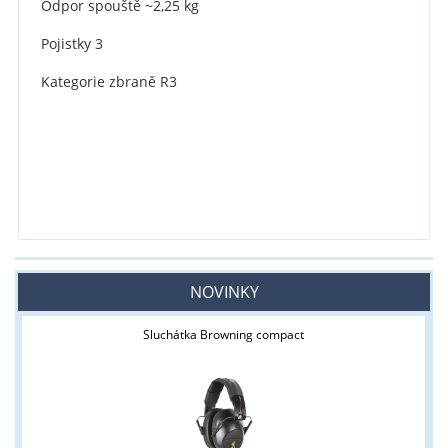
Odpor spouště ~2,25 kg
Pojistky 3
Kategorie zbraně R3
NOVINKY
Sluchátka Browning compact
Tyto stránky jsou určeny pouze odborné veřejnosti od 18 let a
podnikatelům v oblasti zbraně a střelivo. Splňujete tyto
podmínky?