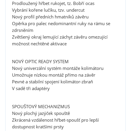
Prodloužený hřbet rukojet, tz. Bobří ocas
Vybrání kořene lučíku, tzv. undercut
Nový profil předních hmatníků závěru
Opěrka pro palec nedominantní ruky na rámu se
zdrsněním
Zvětšený okraj lemující záchyt závěru omezující
možnost nechtěné aktivace
NOVÝ OPTIC READY SYSTEM
Nový univerzální systém montáže kolimátoru
Umožnuje nízkou montáž přímo na závěr
Pevné a stabilní spojení kolimátor-zbraň
V sadě tři adaptéry
SPOUŠTOVÝ MECHANIZMUS
Nový plochý jazýček spouště
Zkrácená vzdálenost hřbet-spoušť pro lepší
dostupnost kratšími prsty