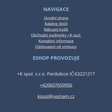
NAVIGACE
Úvodní strana
Katalog zboží
Nákupní košík
Obchodní podmínky +K spol.
Kontaktní informace
Odstoupení od smlouvy
ESHOP PROVOZUJE
+K spol. s.r.o. Pardubice IČ:63221217
+420607659956
kspol@seznam.cz