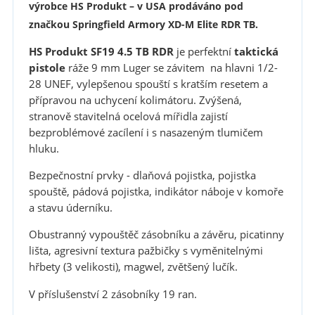
výrobce HS Produkt – v USA prodáváno pod
značkou Springfield Armory XD-M Elite RDR TB.
HS Produkt SF19 4.5 TB RDR
je perfektní
taktická
pistole
ráže 9 mm Luger se závitem na hlavni 1/2-
28 UNEF, vylepšenou spouští s kratším resetem a
přípravou na uchycení kolimátoru. Zvýšená,
stranově stavitelná ocelová mířidla zajistí
bezproblémové zacílení i s nasazeným tlumičem
hluku.
Bezpečnostní prvky - dlaňová pojistka, pojistka
spouště, pádová pojistka, indikátor náboje v komoře
a stavu úderníku.
Obustranný vypouštěč zásobníku a závěru, picatinny
lišta, agresivní textura pažbičky s vyměnitelnými
hřbety (3 velikosti), magwel, zvětšený lučík.
V příslušenství 2 zásobníky 19 ran.