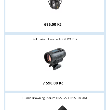
Tyto stránky jsou určeny pouze odborné veřejnosti od 18 let a
podnikatelům v oblasti zbraně a střelivo. Splňujete tyto
podmínky?
695,00 Kč
ANO
NE
Kolimátor Holosun ARO EVO RD2
7 590,00 Kč
Tlumič Browning Iridium IR.22 .22 LR 1/2-20 UNF