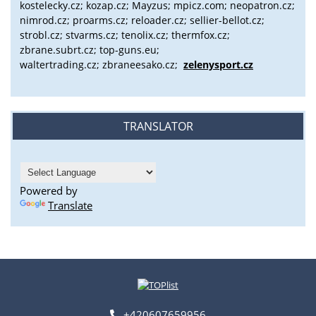
kostelecky.cz;
kozap.cz; Mayzus;
mpicz.com; neopatron.cz;
nimrod.cz; proarms.cz; reloader.cz; sellier-bellot.cz;
strobl.cz;
stvarms.cz; tenolix.cz; thermfox.cz;
zbrane.subrt.cz;
top-guns.eu;
waltertrading.cz; zbraneesako.cz;
zelenysport.cz
TRANSLATOR
Powered by
Translate
+420607659956