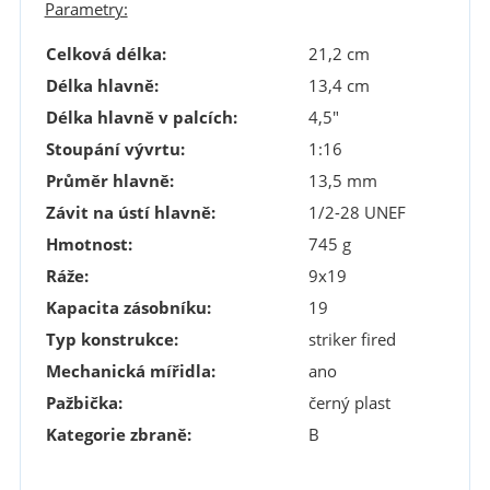
Parametry:
Celková délka:
21,2 cm
Délka hlavně:
13,4 cm
Délka hlavně v palcích:
4,5"
Stoupání vývrtu:
1:16
Průměr hlavně:
13,5 mm
Závit na ústí hlavně:
1/2-28 UNEF
Hmotnost:
745 g
Ráže:
9x19
Kapacita zásobníku:
19
Typ konstrukce:
striker fired
Mechanická mířidla:
ano
Pažbička:
černý plast
Kategorie zbraně:
B