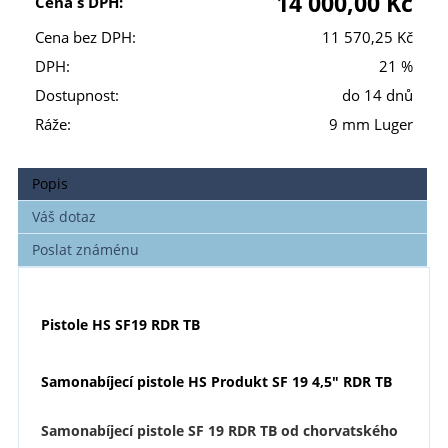
14 000,00 Kč
Cena s DPH:
Cena bez DPH:
11 570,25 Kč
DPH:
21 %
Dostupnost:
do 14 dnů
Ráže:
9 mm Luger
Popis
Váš dotaz
Poslat známénu
Pistole HS SF19 RDR TB
Samonabíjecí pistole HS Produkt SF 19 4,5" RDR TB
Samonabíjecí pistole SF 19 RDR TB od chorvatského