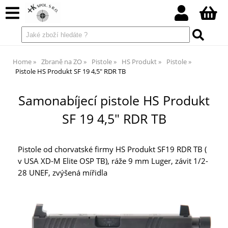
Home
Zbraně na ZO
Pistole
HS Produkt
Pistole
Pistole HS Produkt SF 19 4,5" RDR TB
Samonabíjecí pistole HS Produkt
SF 19 4,5" RDR TB
Pistole od chorvatské firmy HS Produkt SF19 RDR TB (
v USA XD-M Elite OSP TB), ráže 9 mm Luger, závit 1/2-
28 UNEF, zvýšená mířidla