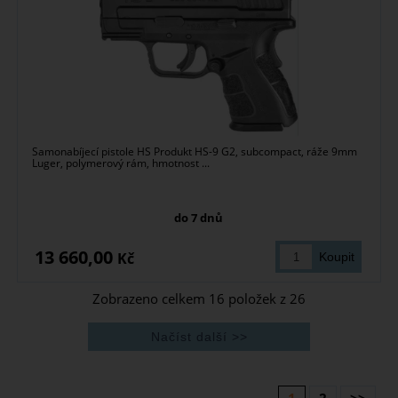
Samonabíjecí pistole HS Produkt HS-9 G2, subcompact, ráže 9mm
Luger, polymerový rám, hmotnost ...
do 7 dnů
13 660,00
Kč
Zobrazeno celkem
16
položek z
26