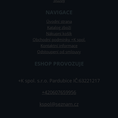
Služby
NAVIGACE
Úvodní strana
Katalog zboží
Nákupní košík
Obchodní podmínky +K spol.
Kontaktní informace
Odstoupení od smlouvy
ESHOP PROVOZUJE
+K spol. s.r.o. Pardubice IČ:63221217
+420607659956
kspol@seznam.cz