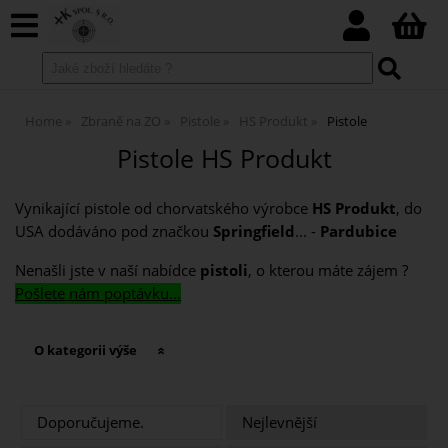
Home
Zbraně na ZO
Pistole
HS Produkt
Pistole
Pistole HS Produkt
Vynikající pistole od chorvatského výrobce
HS Produkt
, do
USA dodáváno pod značkou
Springfield
... -
Pardubice
Nenašli jste v naší nabídce
pistoli
, o kterou máte zájem ?
Pošlete nám poptávku...
O kategorii výše
Doporučujeme.
Nejlevnější