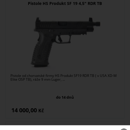
Pistole HS Produkt SF 19 4,5" RDR TB
Pistole od chorvatské firmy HS Produkt SF19 RDR TB ( v USA XD-M
Elite OSP TB), ráže 9 mm Luger, ...
do 14 dnů
14 000,00
Kč
Pistole HS Produkt Echelon RDR