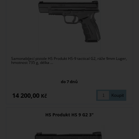
Samonabíjecí pistole HS Produkt HS-9 tactical G2, ráže 9mm Luger,
hmotnost 735 g, délka ...
do 7 dnů
14 200,00
Kč
HS Produkt HS 9 G2 3"