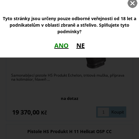
Tyto stránky jsou určeny pouze odborné veřejnosti od 18 let a
podnikatelům v oblasti zbraně a střelivo. Splňujete tyto
podmínky?
ANO
NE
Samonabíjecí pistole HS Produkt Echelon, tritiová muška, příprava
na kolimátor, hlaveň ...
na dotaz
19 370,00
Kč
Pistole HS Produkt H 11 Hellcat OSP CC