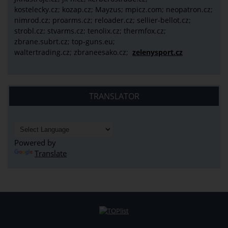
kostelecky.cz;
kozap.cz; Mayzus;
mpicz.com; neopatron.cz;
nimrod.cz; proarms.cz; reloader.cz; sellier-bellot.cz;
strobl.cz;
stvarms.cz; tenolix.cz; thermfox.cz;
zbrane.subrt.cz;
top-guns.eu;
waltertrading.cz; zbraneesako.cz;
zelenysport.cz
TRANSLATOR
Powered by
Translate