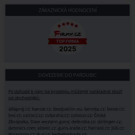
ZÁKAZNICKÁ HODNOCENÍ
DOVEZEME DO PARDUBIC
Po dohodě k nám na prodejnu můžeme naskladnit zboží
od obchodníků:
alfaproj.cz;
banzai.cz;
bestpatron.eu;
beretta.cz;
binox.cz;
bvs.cz;
cairocz.cz; cidpraha.cz; colosus.cz; Česká
Zbrojovka; Dave western guns; defendia.cz; dellinger.cz;
detonics.com; elovec.cz; guns-trade.cz; harrant.cz; JGS.cz;
JKnastroje.cz; jk-n.cz; kerberostrade.cz;