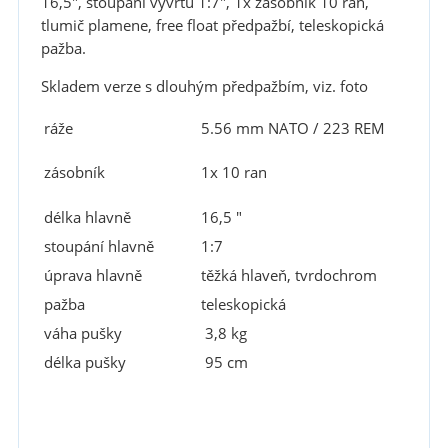
16,5", stoupání vývrtu 1:7", 1x zásobník 10 ran,
tlumič plamene, free float předpažbí, teleskopická
pažba.
Skladem verze s dlouhým předpažbím, viz. foto
ráže
5.56 mm NATO / 223 REM
zásobník
1x 10 ran
délka hlavně
16,5 "
stoupání hlavně
1:7
úprava hlavně
těžká hlaveň, tvrdochrom
pažba
teleskopická
váha pušky
3,8 kg
délka pušky
95 cm