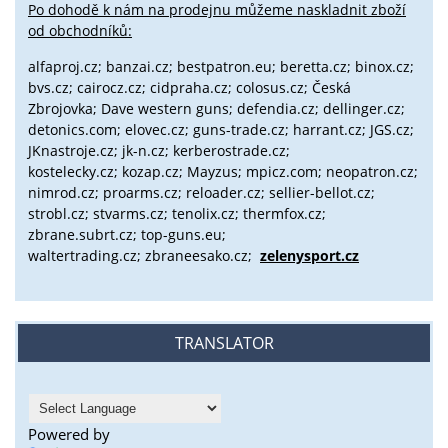
Po dohodě k nám na prodejnu můžeme naskladnit zboží
od obchodníků:
alfaproj.cz;
banzai.cz;
bestpatron.eu;
beretta.cz;
binox.cz;
bvs.cz;
cairocz.cz; cidpraha.cz; colosus.cz; Česká
Zbrojovka; Dave western guns; defendia.cz; dellinger.cz;
detonics.com; elovec.cz; guns-trade.cz; harrant.cz; JGS.cz;
JKnastroje.cz; jk-n.cz; kerberostrade.cz;
kostelecky.cz;
kozap.cz; Mayzus;
mpicz.com; neopatron.cz;
nimrod.cz; proarms.cz; reloader.cz; sellier-bellot.cz;
strobl.cz;
stvarms.cz; tenolix.cz; thermfox.cz;
zbrane.subrt.cz;
top-guns.eu;
waltertrading.cz; zbraneesako.cz;
zelenysport.cz
TRANSLATOR
Powered by