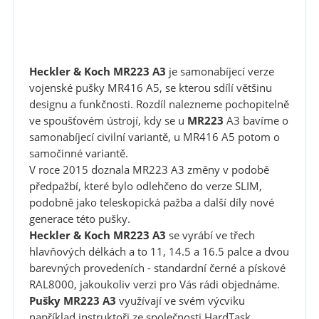
Heckler & Koch MR223 A3
je samonabíjecí verze
vojenské pušky MR416 A5, se kterou sdílí většinu
designu a funkčnosti. Rozdíl nalezneme pochopitelně
ve spoušťovém ústrojí, kdy se u
MR223
A3 bavíme o
samonabíjecí civilní variantě, u MR416 A5 potom o
samočinné variantě.
V roce 2015 doznala MR223 A3 změny v podobě
předpažbí, které bylo odlehčeno do verze SLIM,
podobně jako teleskopická pažba a další díly nové
generace této pušky.
Heckler & Koch MR223 A3
se vyrábí ve třech
hlavňových délkách a to 11, 14.5 a 16.5 palce a dvou
barevných provedeních - standardní černé a pískové
RAL8000, jakoukoliv verzi pro Vás rádi objednáme.
Pušky MR223 A3
využívají ve svém výcviku
například instruktoři ze společnosti HardTask.