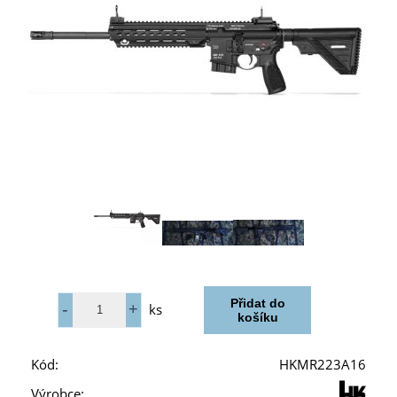
ks
Kód:
HKMR223A16
Výrobce: