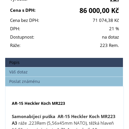
86 000,00 Kč
Cena s DPH:
Cena bez DPH:
71 074,38 Kč
DPH:
21 %
Dostupnost:
na dotaz
Ráže:
223 Rem.
Popis
Váš dotaz
Poslat známénu
AR-15 Heckler Koch MR223
Samonabíjecí puška
AR-15 Heckler Koch MR223
A3
ráže .223Rem (5,56x45mm NATO), těžká hlaveň