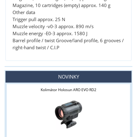
Magazine, 10 cartridges (empty) approx. 140 g
Other data
Trigger pull approx. 25 N
Muzzle velocity -v0-3 approx. 890 m/s
Muzzle energy -E0-3 approx. 1580 J
Barrel profile / twist Groove/land profile, 6 grooves /
right-hand twist / C.I.P
NOVINKY
Kolimátor Holosun ARO EVO RD2
Tyto stránky jsou určeny pouze odborné veřejnosti od 18 let a
podnikatelům v oblasti zbraně a střelivo. Splňujete tyto
podmínky?
ANO
NE